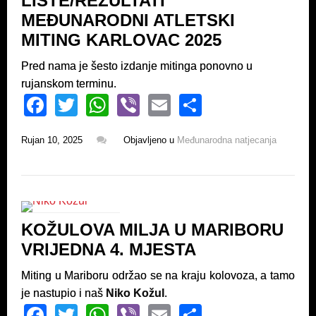
LISTE/REZULTATI
k
MEĐUNARODNI ATLETSKI
MITING KARLOVAC 2025
Pred nama je šesto izdanje mitinga ponovno u
rujanskom terminu.
F
T
W
Vi
E
S
a
wi
h
b
m
h
Rujan 10, 2025
Objavljeno u
Međunarodna natjecanja
c
tt
at
er
ail
ar
e
er
s
e
b
A
o
p
KOŽULOVA MILJA U MARIBORU
o
p
VRIJEDNA 4. MJESTA
k
Miting u Mariboru održao se na kraju kolovoza, a tamo
je nastupio i naš
Niko Kožul
.
F
T
W
Vi
E
S