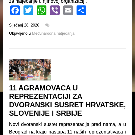
za natjecanje u njihovoj organizaciji.
F
T
W
Vi
E
S
a
wi
h
b
m
h
Siječanj 28, 2026
c
tt
at
er
ail
ar
Objavljeno u
Međunarodna natjecanja
e
er
s
e
b
A
o
p
o
p
k
11 AGRAMOVACA U
REPREZENTACIJI ZA
DVORANSKI SUSRET HRVATSKE,
SLOVENIJE I SRBIJE
Novi dvoranski susret reprezentacija pred nama, a u
Beograd na kraju nastupa 11 naših reprezentativaca i