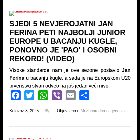
o
p
o
p
SJEDI 5 NEVJEROJATNI JAN
k
FERINA PETI NAJBOLJI JUNIOR
EUROPE U BACANJU KUGLE,
PONOVNO JE 'PAO' I OSOBNI
REKORD! (VIDEO)
Visoke standarde nam je ove sezone postavio
Jan
Ferina
u bacanju kugle, a sada je na Europskom U20
prvenstvu stvari odveo na još jedan veći nivo.
F
T
W
Vi
E
S
a
wi
h
b
m
h
Kolovoz 8, 2025
Objavljeno u
Međunarodna natjecanja
c
tt
at
er
ail
ar
e
er
s
e
b
A