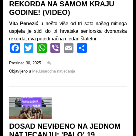
REKORDA NA SAMOM KRAJU
GODINE! (VIDEO)
Vita Penezić
u nešto više od tri sata našeg mitinga
uspjela je stići do tri hrvatska seniorska dvoranska
rekorda, dva pojedinačna i jedan štafetni.
F
T
W
Vi
E
S
a
wi
h
b
m
h
Prosinac 30, 2025
c
tt
at
er
ail
ar
Objavljeno u
Međunarodna natjecanja
e
er
s
e
b
A
o
p
o
p
k
DOSAD NEVIĐENO NA JEDNOM
NATJECANJU: 'PALO' 19