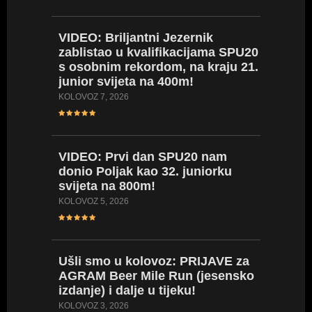
VIDEO:
Briljantni Jezernik
zablistao u kvalifikacijama SPU20
VIDEO:
s osobnim rekordom, na kraju 21.
seniors
junior svijeta na 400m!
400m, a
prepon
KOLOVOZ 7, 2026
SRPANJ 27
VIDEO:
Prvi dan SPU20 nam
donio Poljak kao 32. juniorku
VIDEO:
svijeta na 800m!
vratila
Hrvatsk
KOLOVOZ 5, 2026
za obra
SRPANJ 27
Ušli
smo u kolovoz: PRIJAVE za
AGRAM Beer Mile Run (jesensko
izdanje) i dalje u tijeku!
LIVE
ST
LISTE/
KOLOVOZ 3, 2026