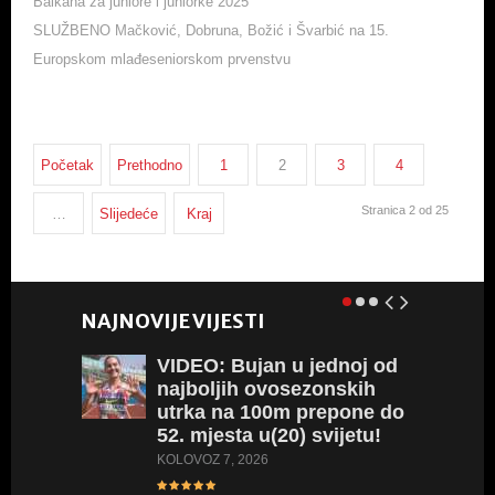
Balkana za juniore i juniorke 2025
SLUŽBENO Mačković, Dobruna, Božić i Švarbić na 15.
Europskom mlađeseniorskom prvenstvu
Početak
Prethodno
1
2
3
4
Stranica 2 od 25
…
Slijedeće
Kraj
NAJNOVIJE VIJESTI
VIDEO:
Bujan u jednoj od
najboljih ovosezonskih
utrka na 100m prepone do
52. mjesta u(20) svijetu!
KOLOVOZ 7, 2026