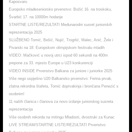
Kaposvaru
Europsko mlađeseniorsko prvenstvo: Božić 16. na troskoku,
Švarbić 17. na 10000m hodanje
STARTNE LISTE/REZULTATI Međunarodni susret juniorskih
reprezentacija 2025
SLUŽBENO Tomić, Bešić, Nujić, Trogrlić, Malec, Anić, Žele i
Pivarski na 18. Europskom olimpijskom festivalu mladih
VIDEO: Mačković u novoj utrci ispod 60 sekundi na 400m
prepone za 33. mjesto Europe u U23 konkurenciji
VIDEO INSIDE Prvenstvo Balkana za juniore i juniorke 2025
Više nego uspješno U20 Balkansko prvenstvo: Ferina prvak,
zlatna rekordna štafeta, Tomić doprvakinja i brončana Penezić s
osobnim!
11 naših članica i članova za novo izdanje juniorskog susreta
reprezentacija
Više osobnih rekorda na mitingu Mladosti, dvostruki za Kunac
LIVE STREAM/STARTNE LISTE/REZULTATI Prvenstvo