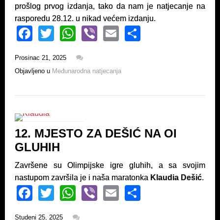
prošlog prvog izdanja, tako da nam je natjecanje na
rasporedu 28.12. u nikad većem izdanju.
F
T
W
Vi
E
S
a
wi
h
b
m
h
Prosinac 21, 2025
c
tt
at
er
ail
ar
Objavljeno u
Međunarodna natjecanja
e
er
s
e
b
A
o
p
o
p
12. MJESTO ZA DEŠIĆ NA OI
k
GLUHIH
Završene su Olimpijske igre gluhih, a sa svojim
nastupom završila je i naša maratonka
Klaudia Dešić
.
F
T
W
Vi
E
S
a
wi
h
b
m
h
Studeni 25, 2025