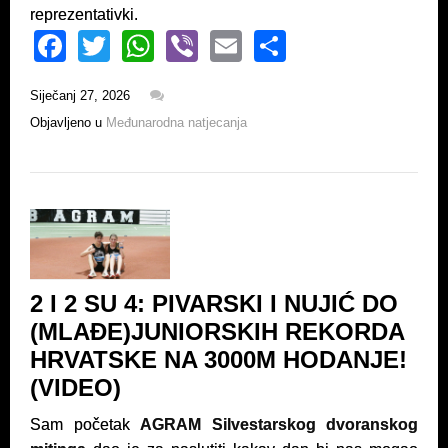
reprezentativki.
F
T
W
Vi
E
S
a
wi
h
b
m
h
Siječanj 27, 2026
c
tt
at
er
ail
ar
Objavljeno u
Međunarodna natjecanja
e
er
s
e
b
A
o
p
o
p
k
2 I 2 SU 4: PIVARSKI I NUJIĆ DO
(MLAĐE)JUNIORSKIH REKORDA
HRVATSKE NA 3000M HODANJE!
(VIDEO)
Sam početak
AGRAM Silvestarskog dvoranskog