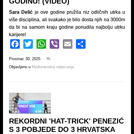
GODINU! (VIDEO)
Sara Delić
je ove godine pružila niz odličnih utrka u
više disciplina, ali svakako je bilo dosta njih na 3000m
da bi na samom kraju godine ponudila najbolju utrku
karijere!
F
T
W
Vi
E
S
a
wi
h
b
m
h
Prosinac 30, 2025
c
tt
at
er
ail
ar
Objavljeno u
Međunarodna natjecanja
e
er
s
e
b
A
o
p
o
p
k
REKORDNI 'HAT-TRICK' PENEZIĆ
S 3 POBJEDE DO 3 HRVATSKA