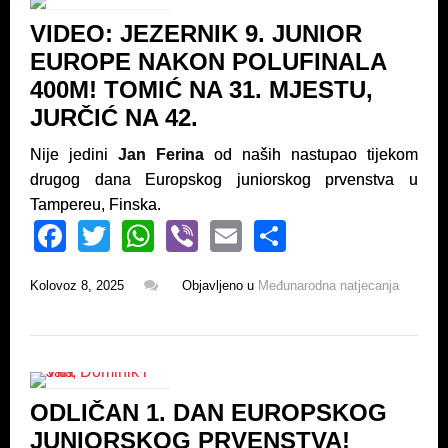
o
p
VIDEO: JEZERNIK 9. JUNIOR
o
p
EUROPE NAKON POLUFINALA
k
400M! TOMIĆ NA 31. MJESTU,
JURČIĆ NA 42.
Nije jedini
Jan Ferina
od naših nastupao tijekom
drugog dana Europskog juniorskog prvenstva u
Tampereu, Finska.
F
T
W
Vi
E
S
a
wi
h
b
m
h
Kolovoz 8, 2025
Objavljeno u
Međunarodna natjecanja
c
tt
at
er
ail
ar
e
er
s
e
b
A
o
p
ODLIČAN 1. DAN EUROPSKOG
o
p
JUNIORSKOG PRVENSTVA!