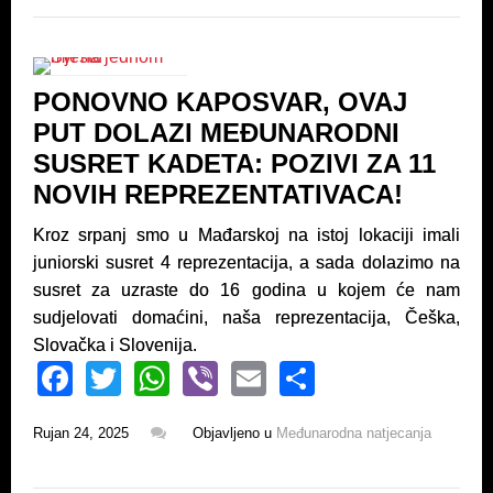
e
er
s
e
b
A
o
p
PONOVNO KAPOSVAR, OVAJ
o
p
PUT DOLAZI MEĐUNARODNI
k
SUSRET KADETA: POZIVI ZA 11
NOVIH REPREZENTATIVACA!
Kroz srpanj smo u Mađarskoj na istoj lokaciji imali
juniorski susret 4 reprezentacija, a sada dolazimo na
susret za uzraste do 16 godina u kojem će nam
sudjelovati domaćini, naša reprezentacija, Češka,
Slovačka i Slovenija.
F
T
W
Vi
E
S
a
wi
h
b
m
h
Rujan 24, 2025
Objavljeno u
Međunarodna natjecanja
c
tt
at
er
ail
ar
e
er
s
e