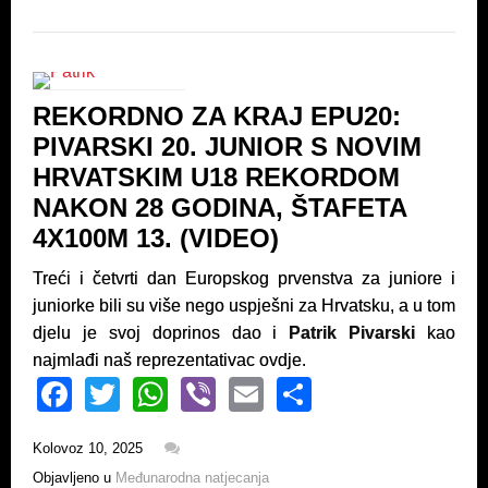
b
A
o
p
o
p
REKORDNO ZA KRAJ EPU20:
k
PIVARSKI 20. JUNIOR S NOVIM
HRVATSKIM U18 REKORDOM
NAKON 28 GODINA, ŠTAFETA
4X100M 13. (VIDEO)
Treći i četvrti dan Europskog prvenstva za juniore i
juniorke bili su više nego uspješni za Hrvatsku, a u tom
djelu je svoj doprinos dao i
Patrik Pivarski
kao
najmlađi naš reprezentativac ovdje.
F
T
W
Vi
E
S
a
wi
h
b
m
h
Kolovoz 10, 2025
c
tt
at
er
ail
ar
Objavljeno u
Međunarodna natjecanja