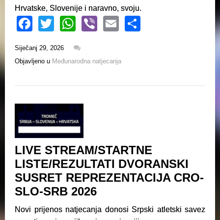
Hrvatske, Slovenije i naravno, svoju.
F
T
W
Vi
E
S
a
wi
h
b
m
h
Siječanj 29, 2026
c
tt
at
er
ail
ar
Objavljeno u
Međunarodna natjecanja
e
er
s
e
b
A
o
p
o
p
k
LIVE STREAM/STARTNE
LISTE/REZULTATI DVORANSKI
SUSRET REPREZENTACIJA CRO-
SLO-SRB 2026
Novi prijenos natjecanja donosi Srpski atletski savez