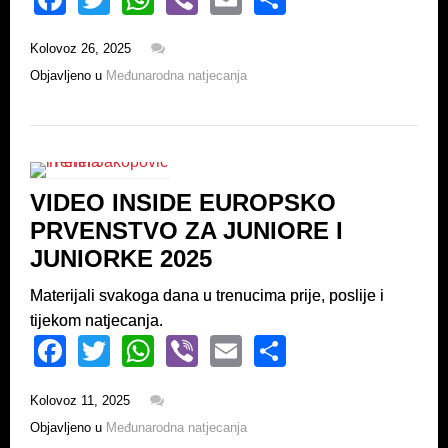
a
wi
h
b
m
h
Kolovoz 26, 2025
c
tt
at
er
ail
ar
Objavljeno u
Međunarodna natjecanja
e
er
s
e
b
A
o
p
o
p
VIDEO INSIDE EUROPSKO
k
PRVENSTVO ZA JUNIORE I
JUNIORKE 2025
Materijali svakoga dana u trenucima prije, poslije i
tijekom natjecanja.
F
T
W
Vi
E
S
a
wi
h
b
m
h
Kolovoz 11, 2025
c
tt
at
er
ail
ar
Objavljeno u
Međunarodna natjecanja
e
er
s
e