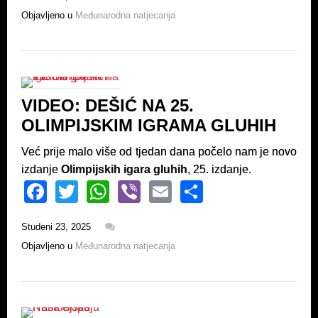
c
tt
at
er
ail
ar
Objavljeno u
Međunarodna natjecanja
e
er
s
e
b
A
o
p
o
p
VIDEO: DEŠIĆ NA 25.
k
OLIMPIJSKIM IGRAMA GLUHIH
Već prije malo više od tjedan dana počelo nam je novo
izdanje
Olimpijskih igara gluhih
, 25. izdanje.
F
T
W
Vi
E
S
a
wi
h
b
m
h
Studeni 23, 2025
c
tt
at
er
ail
ar
Objavljeno u
Međunarodna natjecanja
e
er
s
e
b
A
o
p