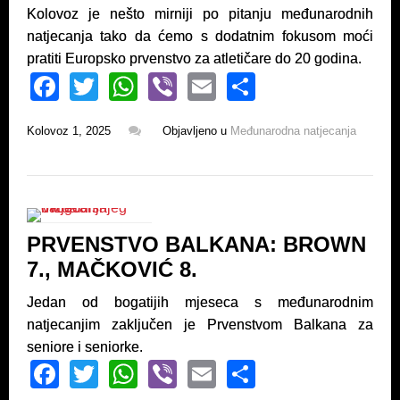
Kolovoz je nešto mirniji po pitanju međunarodnih
natjecanja tako da ćemo s dodatnim fokusom moći
pratiti Europsko prvenstvo za atletičare do 20 godina.
F
T
W
Vi
E
S
a
wi
h
b
m
h
Kolovoz 1, 2025
Objavljeno u
Međunarodna natjecanja
c
tt
at
er
ail
ar
e
er
s
e
b
A
o
p
PRVENSTVO BALKANA: BROWN
o
p
7., MAČKOVIĆ 8.
k
Jedan od bogatijih mjeseca s međunarodnim
natjecanjim zaključen je Prvenstvom Balkana za
seniore i seniorke.
F
T
W
Vi
E
S