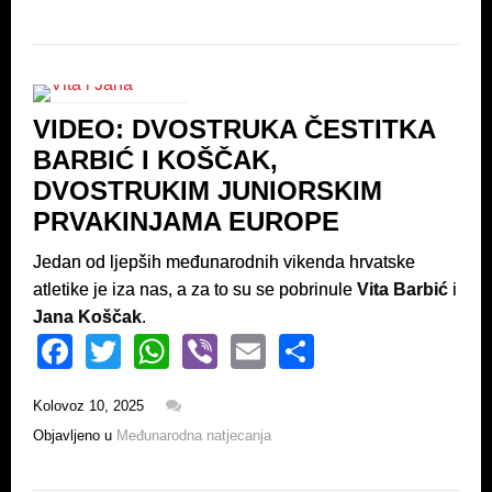
e
er
s
e
b
A
o
p
o
p
VIDEO: DVOSTRUKA ČESTITKA
k
BARBIĆ I KOŠČAK,
DVOSTRUKIM JUNIORSKIM
PRVAKINJAMA EUROPE
Jedan od ljepših međunarodnih vikenda hrvatske
atletike je iza nas, a za to su se pobrinule
Vita Barbić
i
Jana Koščak
.
F
T
W
Vi
E
S
a
wi
h
b
m
h
Kolovoz 10, 2025
c
tt
at
er
ail
ar
Objavljeno u
Međunarodna natjecanja
e
er
s
e
b
A