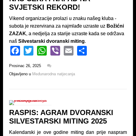
SVJETSKI REKORD!
Vikend organizacije prolazi u znaku našeg kluba -
subota je rezervirana za najmlađe uzraste uz
Božićni
ZAZAK
, a nedjelja za starije uzraste kada se održava
naš
Silvestarski dvoranski miting
.
F
T
W
Vi
E
S
a
wi
h
b
m
h
Prosinac 26, 2025
c
tt
at
er
ail
ar
Objavljeno u
Međunarodna natjecanja
e
er
s
e
b
A
o
p
o
p
RASPIS: AGRAM DVORANSKI
k
SILVESTARSKI MITING 2025
Kalendarski je ove godine miting dan prije naspram