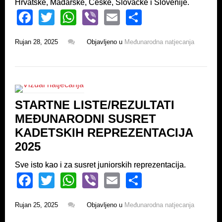
Hrvatske, Mađarske, Češke, Slovačke i Slovenije.
F
T
W
Vi
E
S
a
wi
h
b
m
h
Rujan 28, 2025
Objavljeno u
Međunarodna natjecanja
c
tt
at
er
ail
ar
e
er
s
e
b
A
o
p
STARTNE LISTE/REZULTATI
o
p
MEĐUNARODNI SUSRET
k
KADETSKIH REPREZENTACIJA
2025
Sve isto kao i za susret juniorskih reprezentacija.
F
T
W
Vi
E
S
a
wi
h
b
m
h
Rujan 25, 2025
Objavljeno u
Međunarodna natjecanja
c
tt
at
er
ail
ar