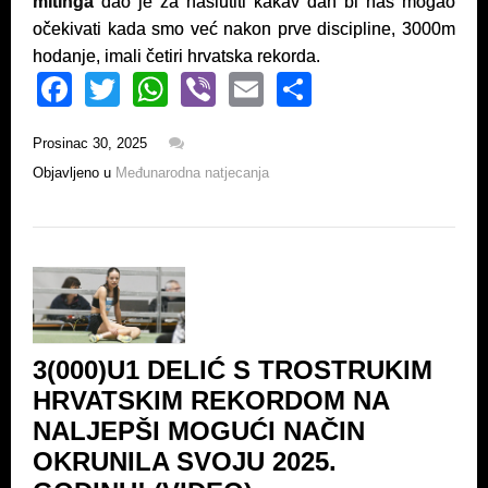
mitinga
dao je za naslutiti kakav dan bi nas mogao
očekivati kada smo već nakon prve discipline, 3000m
hodanje, imali četiri hrvatska rekorda.
F
T
W
Vi
E
S
a
wi
h
b
m
h
Prosinac 30, 2025
c
tt
at
er
ail
ar
Objavljeno u
Međunarodna natjecanja
e
er
s
e
b
A
o
p
o
p
k
3(000)U1 DELIĆ S TROSTRUKIM
HRVATSKIM REKORDOM NA
NALJEPŠI MOGUĆI NAČIN
OKRUNILA SVOJU 2025.