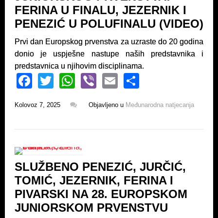
k
FERINA U FINALU, JEZERNIK I
PENEZIĆ U POLUFINALU (VIDEO)
Prvi dan Europskog prvenstva za uzraste do 20 godina
donio je uspješne nastupe naših predstavnika i
predstavnica u njihovim disciplinama.
F
T
W
Vi
E
S
a
wi
h
b
m
h
Kolovoz 7, 2025
Objavljeno u
Međunarodna natjecanja
c
tt
at
er
ail
ar
e
er
s
e
b
A
o
p
SLUŽBENO PENEZIĆ, JURČIĆ,
o
p
TOMIĆ, JEZERNIK, FERINA I
k
PIVARSKI NA 28. EUROPSKOM
JUNIORSKOM PRVENSTVU