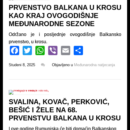
o
p
PRVENSTVO BALKANA U KROSU
k
KAO KRAJ OVOGODIŠNJE
MEĐUNARODNE SEZONE
Održano je i posljednje ovogodišnje Balkansko
prvenstvo, u krosu.
F
T
W
Vi
E
S
a
wi
h
b
m
h
Studeni 8, 2025
Objavljeno u
Međunarodna natjecanja
c
tt
at
er
ail
ar
e
er
s
e
b
A
o
p
SVALINA, KOVAČ, PERKOVIĆ,
o
p
BEŠIĆ I ŽELE NA 68.
k
PRVENSTVU BALKANA U KROSU
I ove godine Rumunjska će biti domaćin Balkanskog