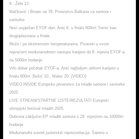
8., Žele 13.
Mačković i Brown na 78. Prvenstvu Balkana za seniore i
seniorke
Novi uspješan EYOF dan: Anić 6. u finalu 800m! Tomić kao
drugoplasirana u finale
Može i po ekstremnim temperaturama: Pivarski u svom
najvećem međunarodnom nastupu karijere do 8. mjesta EYOF-a
na 5000m hodanje
Vrlo dobar početak EYOF-a: Anić najboljom utrkom karijere u
finalu 800m, Bešić 10., Malec 20. (VIDEO)
VIDEO INSIDE Europsko prvenstvo za mlađe seniore i seniorke
2025
LIVE STREAM/STARTNE LISTE/REZULTATI Europski
olimpijski festival mladih 2025
Dobruna zaključio EP mlađih seniora s 29. mjestom na 10000m
hodanje
Međunarodni susret juniorskih reprezentacija: Šareno u