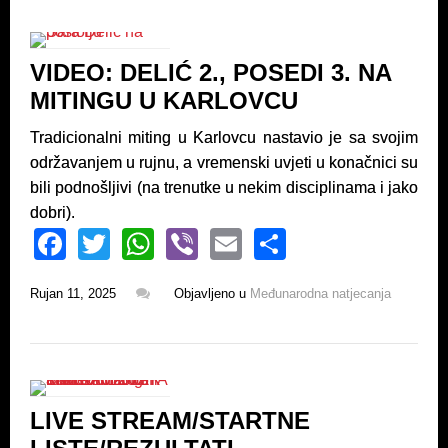
b
A
o
p
VIDEO: DELIĆ 2., POSEDI 3. NA
o
p
MITINGU U KARLOVCU
k
Tradicionalni miting u Karlovcu nastavio je sa svojim
održavanjem u rujnu, a vremenski uvjeti u konačnici su
bili podnošljivi (na trenutke u nekim disciplinama i jako
dobri).
F
T
W
Vi
E
S
a
wi
h
b
m
h
Rujan 11, 2025
Objavljeno u
Međunarodna natjecanja
c
tt
at
er
ail
ar
e
er
s
e
b
A
o
p
LIVE STREAM/STARTNE
o
p