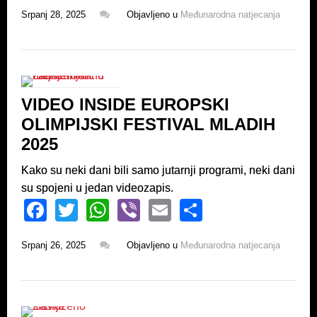
a
wi
h
b
m
h
Srpanj 28, 2025
Objavljeno u
Međunarodna natjecanja
c
tt
at
er
ail
ar
e
er
s
e
b
A
o
p
VIDEO INSIDE EUROPSKI
o
p
OLIMPIJSKI FESTIVAL MLADIH
k
2025
Kako su neki dani bili samo jutarnji programi, neki dani
su spojeni u jedan videozapis.
F
T
W
Vi
E
S
a
wi
h
b
m
h
Srpanj 26, 2025
Objavljeno u
Međunarodna natjecanja
c
tt
at
er
ail
ar
e
er
s
e
b
A