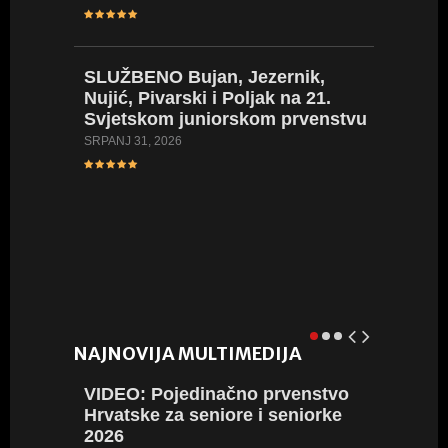
prvenst
seniork
SRPANJ 24
SLUŽBENO
Bujan, Jezernik,
Nujić, Pivarski i Poljak na 21.
Svjetskom juniorskom prvenstvu
VIDEO
SRPANJ 31, 2026
za mlađ
Naše na
SRPANJ 23
NAJNOVIJA MULTIMEDIJA
VIDEO:
Pojedinačno prvenstvo
VIDEO:
Hrvatske za seniore i seniorke
Hrvatsk
2026
2026