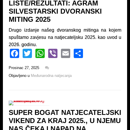
LISTE/REZULTATI: AGRAM
SILVESTARSKI DVORANSKI
MITING 2025
Drugo izdanje našeg dvoranskog mitinga na kojem
spuštamo zavjesu na natjecateljsku 2025. kao uvod u
2026. godinu.
F
T
W
Vi
E
S
a
wi
h
b
m
h
Prosinac 27, 2025
c
tt
at
er
ail
ar
Objavljeno u
Međunarodna natjecanja
e
er
s
e
b
A
o
p
o
p
SUPER BOGAT NATJECATELJSKI
k
VIKEND ZA KRAJ 2025., U NJEMU
NAS ČEKA I NAPAD NA