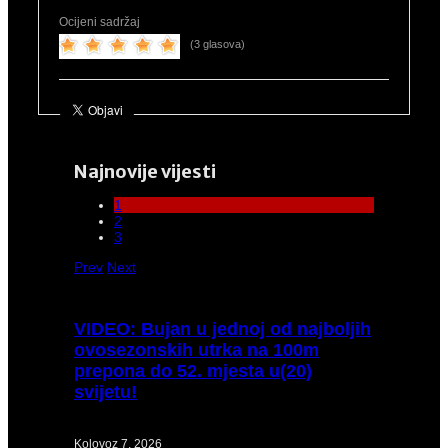
Ocijeni sadržaj
(3 glasova)
Najnovije vijesti
1
2
3
Prev
Next
VIDEO:
Bujan u jednoj od najboljih
ovosezonskih utrka na 100m
prepona do 52. mjesta u(20)
svijetu!
Kolovoz 7, 2026