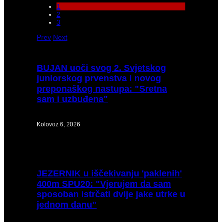
1
2
3
Prev
Next
BUJAN
uoči svog 2. Svjetskog
juniorskog prvenstva i novog
preponaškog nastupa: "Sretna
sam i uzbuđena"
Kolovoz 6, 2026
JEZERNIK
u iščekivanju 'paklenih'
400m SPU20: "Vjerujem da sam
sposoban istrčati dvije jake utrke u
jednom danu"