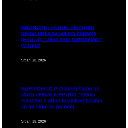
BRONČANI
PATRIK PIVARSKI
nakon utrke na 5000m hodanje
(EPU18): "Jako sam zadovoljan!"
(VIDEO)
Srpanj 18, 2026
SARA
DELIĆ iz (zlatne) šume na
stazu i FINALE EPU18: "Veliko
iskustvo s orijentacijskog trčanja
će mi sigurno pomoći"
Srpanj 18, 2026