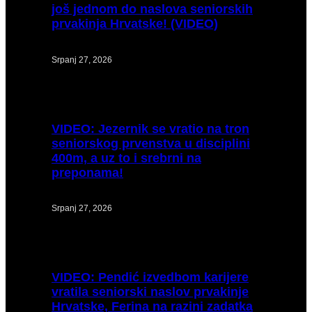
još jednom do naslova seniorskih
prvakinja Hrvatske! (VIDEO)
Srpanj 27, 2026
VIDEO:
Jezernik se vratio na tron
seniorskog prvenstva u disciplini
400m, a uz to i srebrni na
preponama!
Srpanj 27, 2026
VIDEO:
Pendić izvedbom karijere
vratila seniorski naslov prvakinje
Hrvatske, Ferina na razini zadatka