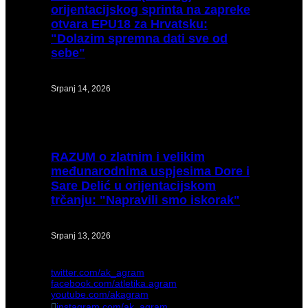
orijentacijskog sprinta na zapreke
otvara EPU18 za Hrvatsku:
"Dolazim spremna dati sve od
sebe"
Srpanj 14, 2026
RAZUM
o zlatnim i velikim
međunarodnima uspjesima Dore i
Sare Delić u orijentacijskom
trčanju: "Napravili smo iskorak"
Srpanj 13, 2026
twitter.com/ak_agram
facebook.com/atletika.agram
youtube.com/akagram
instagram.com/ak_agram