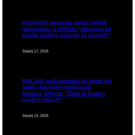
PIVARSKI
nastavlja seriju velikih
natjecanja i s EPU18: "Iskustvo od
prošle godine sigurno će pomoći"
Srpanj 17, 2026
POLJAK
uoči nastupa na svom (za
sada) najvećem natjecanju
karijere, EPU18: "Želja je finale i
osobni rekord"
Srpanj 14, 2026