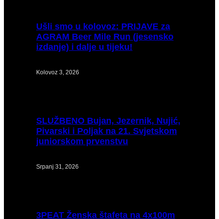
Ušli
smo u kolovoz: PRIJAVE za
AGRAM Beer Mile Run (jesensko
izdanje) i dalje u tijeku!
Kolovoz 3, 2026
SLUŽBENO
Bujan, Jezernik, Nujić,
Pivarski i Poljak na 21. Svjetskom
juniorskom prvenstvu
Srpanj 31, 2026
3PEAT
Ženska štafeta na 4x100m