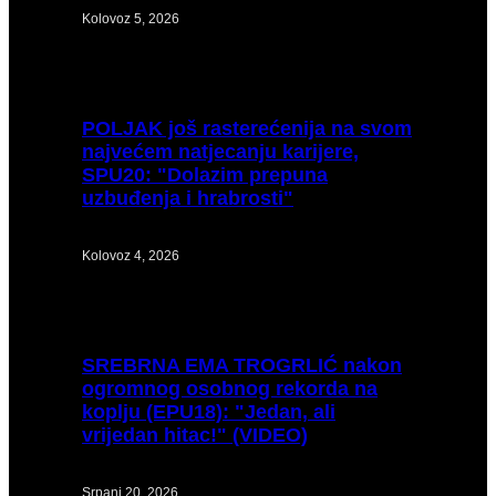
Kolovoz 5, 2026
POLJAK
još rasterećenija na svom
najvećem natjecanju karijere,
SPU20: "Dolazim prepuna
uzbuđenja i hrabrosti"
Kolovoz 4, 2026
SREBRNA
EMA TROGRLIĆ nakon
ogromnog osobnog rekorda na
koplju (EPU18): "Jedan, ali
vrijedan hitac!" (VIDEO)
Srpanj 20, 2026