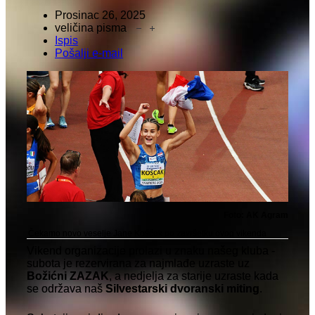
Prosinac 26, 2025
veličina pisma
Ispis
Pošalji e-mail
Foto: AK Agram
Čekamo novo veselje Jane Koščak po završetku ovog vikenda
Vikend organizacije prolazi u znaku našeg kluba -
subota je rezervirana za najmlađe uzraste uz
Božićni ZAZAK
, a nedjelja za starije uzraste kada
se održava naš
Silvestarski dvoranski miting
.