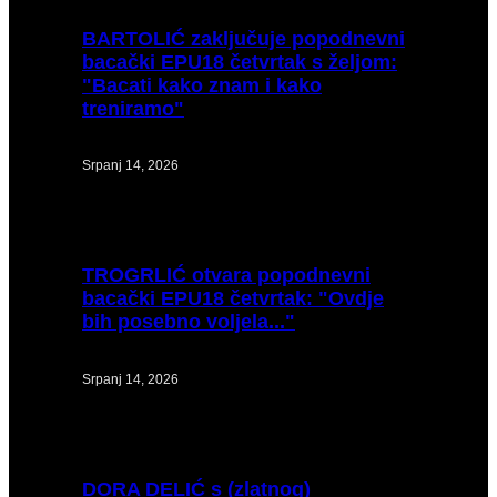
BARTOLIĆ
zaključuje popodnevni
bacački EPU18 četvrtak s željom:
"Bacati kako znam i kako
treniramo"
Srpanj 14, 2026
TROGRLIĆ
otvara popodnevni
bacački EPU18 četvrtak: "Ovdje
bih posebno voljela..."
Srpanj 14, 2026
DORA
DELIĆ s (zlatnog)