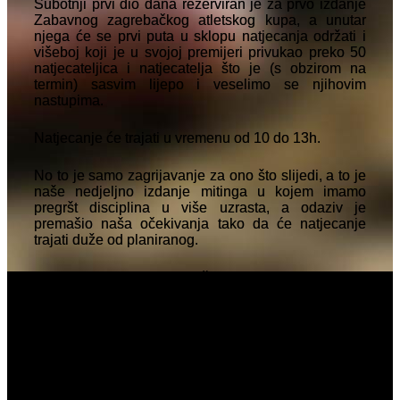
Subotnji prvi dio dana rezerviran je za prvo izdanje
Zabavnog zagrebačkog atletskog kupa, a unutar
njega će se prvi puta u sklopu natjecanja održati i
višeboj koji je u svojoj premijeri privukao preko 50
natjecateljica i natjecatelja što je (s obzirom na
termin) sasvim lijepo i veselimo se njihovim
nastupima.
Natjecanje će trajati u vremenu od 10 do 13h.
No to je samo zagrijavanje za ono što slijedi, a to je
naše nedjeljno izdanje mitinga u kojem imamo
pregršt disciplina u više uzrasta, a odaziv je
premašio naša očekivanja tako da će natjecanje
trajati duže od planiranog.
Isto tako ima tu ponovno više disciplina gdje bi mogli
vidjeti napade na hrvatski rekord ili rekorde, a
svakako će u najvećem fokusu biti onaj koji bi
potencijalno mogao biti i svjetski (juniorski) rekord.
Naravno, tu se radi o
Jani Koščak
koja 1.1.
završava svoj U20 super uspješan staž, a sad će ga
probati 'začiniti' s napadom na rekord koji za sada