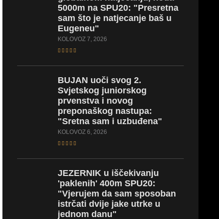
5000m na SPU20: "Presretna
sam što je natjecanje baš u
Eugeneu"
KOLOVOZ 7, 2026
BUJAN
uoči svog 2.
Svjetskog juniorskog
prvenstva i novog
preponaškog nastupa:
"Sretna sam i uzbuđena"
KOLOVOZ 6, 2026
JEZERNIK
u iščekivanju
'paklenih' 400m SPU20:
"Vjerujem da sam sposoban
istrčati dvije jake utrke u
jednom danu"