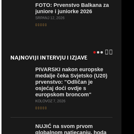
FOTO:
Prvenstvo Balkana za
juniore i juniorke 2026
SRPANJ 12, 2026
NAJNOVIJI INTERVJU I IZJAVE
PIVARSKI
nakon europske
medalje čeka Svjetsko (U20)
prvenstvo: "Odličan je
osjećaj doći ovdje s
europskom broncom"
KOLOVOZ 7, 2026
NUJIĆ
na svom prvom
globalnom natjecanju, hoda