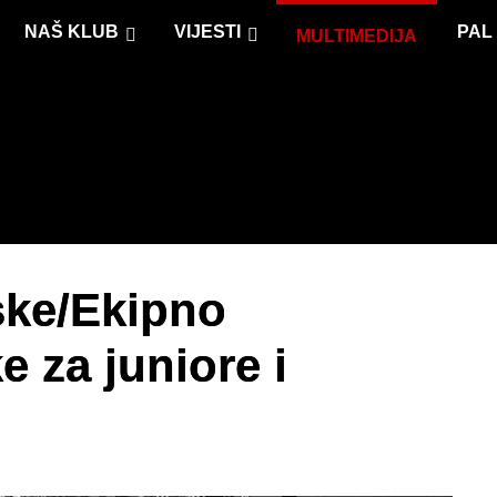
NAŠ KLUB
VIJESTI
PAL
MULTIMEDIJA
ske/Ekipno
 za juniore i