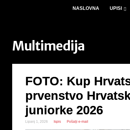
NASLOVNA
UPISI
Multimedija
FOTO: Kup Hrvat
prvenstvo Hrvatske
juniorke 2026
Lipanj 1, 2026
Ispis
Pošalji e-mail