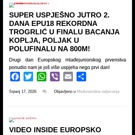
o
p
SUPER USPJEŠNO JUTRO 2.
o
p
DANA EPU18 REKORDNA
k
TROGRLIĆ U FINALU BACANJA
KOPLJA, POLJAK U
POLUFINALU NA 800M!
Drugi dan Europskog mlađejuniorskog prvenstva
ponudio nam je još više uspjeha nego prvi dan!
F
T
W
Vi
E
S
a
wi
h
b
m
h
Srpanj 17, 2026
Objavljeno u
Međunarodna natjecanja
c
tt
at
er
ail
ar
e
er
s
e
b
A
o
p
VIDEO INSIDE EUROPSKO
o
p