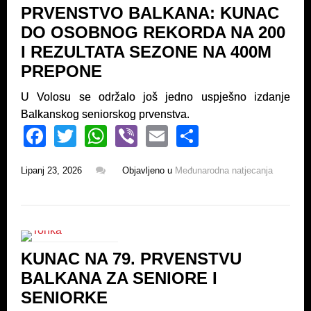
PRVENSTVO BALKANA: KUNAC
o
p
DO OSOBNOG REKORDA NA 200
k
I REZULTATA SEZONE NA 400M
PREPONE
U Volosu se održalo još jedno uspješno izdanje
Balkanskog seniorskog prvenstva.
F
T
W
Vi
E
S
a
wi
h
b
m
h
Lipanj 23, 2026
Objavljeno u
Međunarodna natjecanja
c
tt
at
er
ail
ar
e
er
s
e
b
A
o
p
KUNAC NA 79. PRVENSTVU
o
p
BALKANA ZA SENIORE I
k
SENIORKE