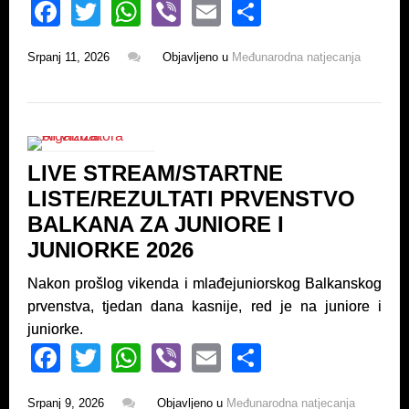
F
T
W
Vi
E
S
a
wi
h
b
m
h
Srpanj 11, 2026
Objavljeno u
Međunarodna natjecanja
c
tt
at
er
ail
ar
e
er
s
e
b
A
o
p
LIVE STREAM/STARTNE
o
p
LISTE/REZULTATI PRVENSTVO
k
BALKANA ZA JUNIORE I
JUNIORKE 2026
Nakon prošlog vikenda i mlađejuniorskog Balkanskog
prvenstva, tjedan dana kasnije, red je na juniore i
juniorke.
F
T
W
Vi
E
S
a
wi
h
b
m
h
Srpanj 9, 2026
Objavljeno u
Međunarodna natjecanja