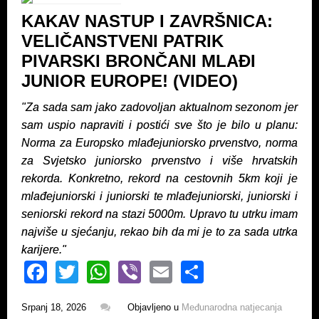
o
p
KAKAV NASTUP I ZAVRŠNICA:
o
p
VELIČANSTVENI PATRIK
k
PIVARSKI BRONČANI MLAĐI
JUNIOR EUROPE! (VIDEO)
"Za sada sam jako zadovoljan aktualnom sezonom jer
sam uspio napraviti i postići sve što je bilo u planu:
Norma za Europsko mlađejuniorsko prvenstvo, norma
za Svjetsko juniorsko prvenstvo i više hrvatskih
rekorda. Konkretno, rekord na cestovnih 5km koji je
mlađejuniorski i juniorski te mlađejuniorski, juniorski i
seniorski rekord na stazi 5000m. Upravo tu utrku imam
najviše u sjećanju, rekao bih da mi je to za sada utrka
karijere."
F
T
W
Vi
E
S
a
wi
h
b
m
h
Srpanj 18, 2026
Objavljeno u
Međunarodna natjecanja
c
tt
at
er
ail
ar