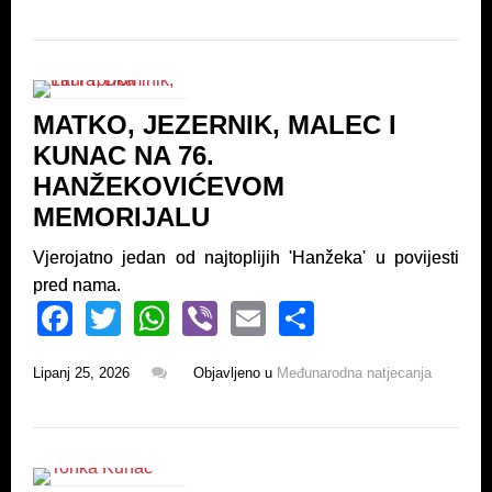
e
er
s
e
b
A
o
p
MATKO, JEZERNIK, MALEC I
o
p
KUNAC NA 76.
k
HANŽEKOVIĆEVOM
MEMORIJALU
Vjerojatno jedan od najtoplijih 'Hanžeka' u povijesti
pred nama.
F
T
W
Vi
E
S
a
wi
h
b
m
h
Lipanj 25, 2026
Objavljeno u
Međunarodna natjecanja
c
tt
at
er
ail
ar
e
er
s
e
b
A
o
p