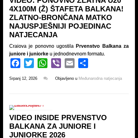
VIDEO: PONOVNO ZLATNA U20
o
p
4X100M (Ž) ŠTAFETA BALKANA!
k
ZLATNO-BRONČANA MATKO
NAJUSPJEŠNIJI POJEDINAC
NATJECANJA
Craiova je ponovno ugostila
Prvenstvo Balkana za
juniore i juniorke
u jednodnevnom formatu.
F
T
W
Vi
E
S
a
wi
h
b
m
h
Srpanj 12, 2026
Objavljeno u
Međunarodna natjecanja
c
tt
at
er
ail
ar
e
er
s
e
b
A
o
p
VIDEO INSIDE PRVENSTVO
o
p
BALKANA ZA JUNIORE I
k
JUNIORKE 2026