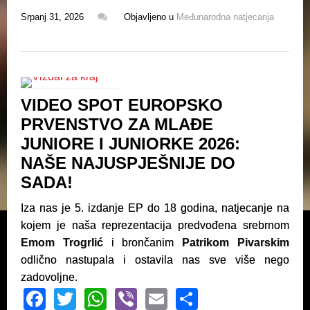
a
wi
h
b
m
h
Srpanj 31, 2026
Objavljeno u
Međunarodna natjecanja
c
tt
at
er
ail
ar
e
er
s
e
b
A
o
p
VIDEO SPOT EUROPSKO
o
p
PRVENSTVO ZA MLAĐE
k
JUNIORE I JUNIORKE 2026:
NAŠE NAJUSPJEŠNIJE DO
SADA!
Iza nas je 5. izdanje EP do 18 godina, natjecanje na
kojem je naša reprezentacija predvođena srebrnom
Emom Trogrlić
i brončanim
Patrikom Pivarskim
odlično nastupala i ostavila nas sve više nego
zadovoljne.
F
T
W
Vi
E
S