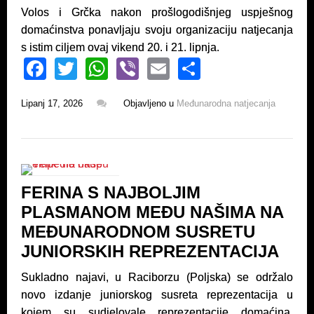
Volos i Grčka nakon prošlogodišnjeg uspješnog
domaćinstva ponavljaju svoju organizaciju natjecanja
s istim ciljem ovaj vikend 20. i 21. lipnja.
F
T
W
Vi
E
S
a
wi
h
b
m
h
Lipanj 17, 2026
Objavljeno u
Međunarodna natjecanja
c
tt
at
er
ail
ar
e
er
s
e
b
A
o
p
FERINA S NAJBOLJIM
o
p
PLASMANOM MEĐU NAŠIMA NA
k
MEĐUNARODNOM SUSRETU
JUNIORSKIH REPREZENTACIJA
Sukladno najavi, u Raciborzu (Poljska) se održalo
novo izdanje juniorskog susreta reprezentacija u
kojem su sudjelovale reprezentacije domaćina,