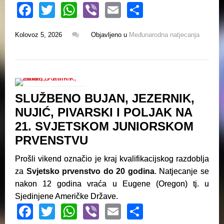
F
T
W
Vi
E
S
a
wi
h
b
m
h
Kolovoz 5, 2026
Objavljeno u
Međunarodna natjecanja
c
tt
at
er
ail
ar
e
er
s
e
b
A
o
p
SLUŽBENO BUJAN, JEZERNIK,
o
p
NUJIĆ, PIVARSKI I POLJAK NA
k
21. SVJETSKOM JUNIORSKOM
PRVENSTVU
Prošli vikend označio je kraj kvalifikacijskog razdoblja
za
Svjetsko prvenstvo do 20 godina
. Natjecanje se
nakon 12 godina vraća u Eugene (Oregon) tj. u
Sjedinjene Američke Države.
F
T
W
Vi
E
S