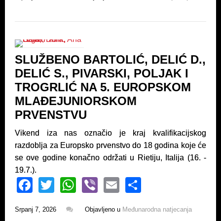
c
tt
at
er
ail
ar
e
er
s
e
b
A
o
p
SLUŽBENO BARTOLIĆ, DELIĆ D.,
o
p
DELIĆ S., PIVARSKI, POLJAK I
k
TROGRLIĆ NA 5. EUROPSKOM
MLAĐEJUNIORSKOM
PRVENSTVU
Vikend iza nas označio je kraj kvalifikacijskog
razdoblja za Europsko prvenstvo do 18 godina koje će
se ove godine konačno održati u Rietiju, Italija (16. -
19.7.).
F
T
W
Vi
E
S
a
wi
h
b
m
h
Srpanj 7, 2026
Objavljeno u
Međunarodna natjecanja
c
tt
at
er
ail
ar