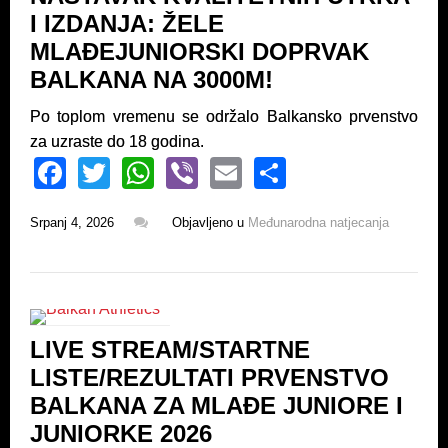
o
p
I IZDANJA: ŽELE
k
MLAĐEJUNIORSKI DOPRVAK
BALKANA NA 3000M!
Po toplom vremenu se održalo Balkansko prvenstvo
za uzraste do 18 godina.
F
T
W
Vi
E
S
a
wi
h
b
m
h
Srpanj 4, 2026
Objavljeno u
Međunarodna natjecanja
c
tt
at
er
ail
ar
e
er
s
e
b
A
o
p
LIVE STREAM/STARTNE
o
p
LISTE/REZULTATI PRVENSTVO
k
BALKANA ZA MLAĐE JUNIORE I
JUNIORKE 2026