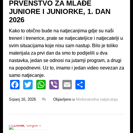
PRVENSTVO ZA MLAĐE
k
JUNIORE I JUNIORKE, 1. DAN
2026
Kako to obično bude na natjecanjima gdje su naši
treneri i trenerice, prate se natjecateljice i natjecatelji u
svim situacijama koje nisu sam nastup. Bilo je toliko
materijala za prvi dan da smo to podijelili u dva
nastavka, jedan se odnosi na jutarnji program, a drugi
na popodnevni. Uz to, imamo i jedan video nevezan za
samo natjecanje.
F
T
W
Vi
E
S
a
wi
h
b
m
h
Srpanj 16, 2026
Objavljeno u
Međunarodna natjecanja
c
tt
at
er
ail
ar
e
er
s
e
b
A
o
p