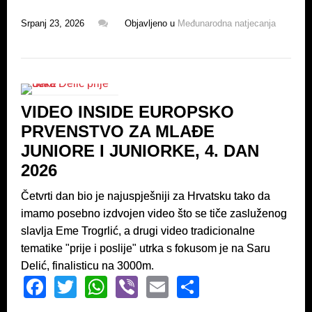
a
wi
h
b
m
h
Srpanj 23, 2026
Objavljeno u
Međunarodna natjecanja
c
tt
at
er
ail
ar
e
er
s
e
b
A
o
p
VIDEO INSIDE EUROPSKO
o
p
PRVENSTVO ZA MLAĐE
k
JUNIORE I JUNIORKE, 4. DAN
2026
Četvrti dan bio je najuspješniji za Hrvatsku tako da
imamo posebno izdvojen video što se tiče zasluženog
slavlja Eme Trogrlić, a drugi video tradicionalne
tematike "prije i poslije" utrka s fokusom je na Saru
Delić, finalisticu na 3000m.
F
T
W
Vi
E
S
a
wi
h
b
m
h