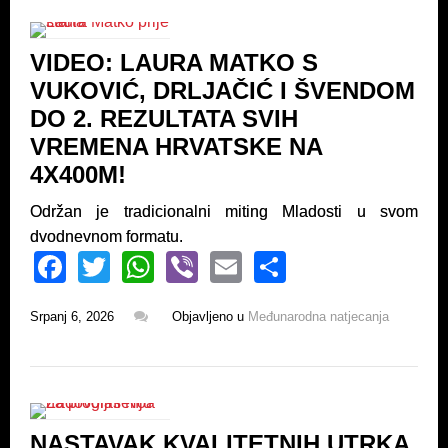
b
A
o
p
VIDEO: LAURA MATKO S
o
p
VUKOVIĆ, DRLJAČIĆ I ŠVENDOM
k
DO 2. REZULTATA SVIH
VREMENA HRVATSKE NA
4X400M!
Održan je tradicionalni miting Mladosti u svom
dvodnevnom formatu.
F
T
W
Vi
E
S
a
wi
h
b
m
h
Srpanj 6, 2026
Objavljeno u
Međunarodna natjecanja
c
tt
at
er
ail
ar
e
er
s
e
b
A
o
p
NASTAVAK KVALITETNIH UTRKA