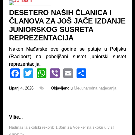
o
p
DESETERO NAŠIH ČLANICA I
o
p
ČLANOVA ZA JOŠ JAČE IZDANJE
k
JUNIORSKOG SUSRETA
REPREZENTACIJA
Nakon Mađarske ove godine se putuje u Poljsku
(Raciborz) na poboljšani susret juniorski susret
reprezentacija.
F
T
W
Vi
E
S
a
wi
h
b
m
h
Lipanj 4, 2026
Objavljeno u
Međunarodna natjecanja
c
tt
at
er
ail
ar
e
er
s
e
b
A
Više...
o
p
o
p
Nadmašila školski rekord: 1.85m za Voelker na skoku u vis!