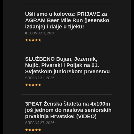
Ušli
smo u kolovoz: PRIJAVE za
AGRAM Beer Mile Run (jesensko
LIVE
ST
izdanje) i dalje u tijeku!
LISTE/
prvenst
KOLOVOZ 3, 2026
seniork
SRPANJ 24
SLUŽBENO
Bujan, Jezernik,
Nujić, Pivarski i Poljak na 21.
Svjetskom juniorskom prvenstvu
VIDEO
za mlađ
SRPANJ 31, 2026
Naše na
SRPANJ 23
3PEAT
Ženska štafeta na 4x100m
još jednom do naslova seniorskih
prvakinja Hrvatske! (VIDEO)
VIDEO:
Europs
SRPANJ 27, 2026
prvens