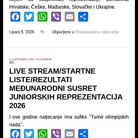
Hrvatske, Češke, Mađarske, Slovačke i Ukrajine.
F
T
W
Vi
E
S
a
wi
h
b
m
h
Lipanj 8, 2026
Objavljeno u
Međunarodna natjecanja
c
tt
at
er
ail
ar
e
er
s
e
b
A
o
p
LIVE STREAM/STARTNE
o
p
LISTE/REZULTATI
k
MEĐUNARODNI SUSRET
JUNIORSKIH REPREZENTACIJA
2026
I ove godine natjecanje ima sufiks "Turnir olimpijskih
nada".
F
T
W
Vi
E
S