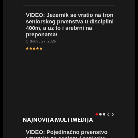
SRPANJ 21
VIDEO:
Jezernik se vratio na tron
seniorskog prvenstva u disciplini
400m, a uz to i srebrni na
VIDEO
preponama!
prvenst
juniork
SRPANJ 27, 2026
SRPANJ 20
NAJNOVIJA MULTIMEDIJA
VIDEO:
Pojedinačno prvenstvo
VIDEO: