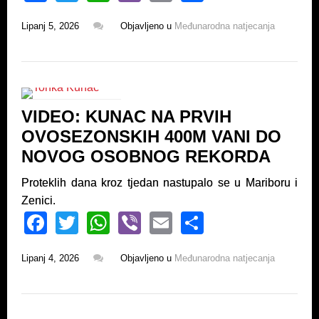
a
wi
h
b
m
h
Lipanj 5, 2026
Objavljeno u
Međunarodna natjecanja
c
tt
at
er
ail
ar
e
er
s
e
b
A
o
p
VIDEO: KUNAC NA PRVIH
o
p
OVOSEZONSKIH 400M VANI DO
k
NOVOG OSOBNOG REKORDA
Proteklih dana kroz tjedan nastupalo se u Mariboru i
Zenici.
F
T
W
Vi
E
S
a
wi
h
b
m
h
Lipanj 4, 2026
Objavljeno u
Međunarodna natjecanja
c
tt
at
er
ail
ar
e
er
s
e
b
A