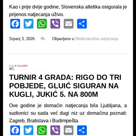
Kao i prije dvije godine, Slovenska atletika osigurala je
prijenos natjecanja uživo.
F
T
W
Vi
E
S
a
wi
h
b
m
h
Srpanj 3, 2026
Objavljeno u
Međunarodna natjecanja
c
tt
at
er
ail
ar
e
er
s
e
b
A
o
p
TURNIR 4 GRADA: RIGO DO TRI
o
p
POBJEDE, GLUIĆ SIGURAN NA
k
KUGLI, JUKIĆ 5. NA 800M
Ove godine je domaćin natjecanja bila Ljubljana, a
sudionici su sada već dugi niz uz domaćina poznati:
Zagreb, Bratislava i Budimpešta.
F
T
W
Vi
E
S