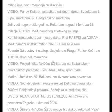
miting ima novu memorijalnu disciplinu
VIDEO: Parlov Koštro nastavlja u odličnom ritmu! Sveukupno 3.
u polumaratonu 39. Beogradskog maratona
Još veći nego prošle godine: Rekordan nagradni fond za 13.
izdanje AGRAM Međunarodnog atletskog mitinga
Kombinirana subota za mjesec dana: Prvi RASPIS za AGRAM
Međunarodni atletski miting 2026 + Beer Mile Run
Povratnički cestovni nastup: Uspješno u Pragu, Parlov Koštro u
TOP10 jakog polumaratona
VIDEO: Pobjednička 4x400m (Ž) štafeta na Balkanskom
dvoranskom prvenstvu, još jedna utrka ispod 3:40!
Matko i Jurčić na 30. Balkanskom dvoranskom prvenstvu
VIDEO: Novi dvostruki hrvatski rekord Delić na dvoranskih
3000m! Pobjednički povratak Bošnjaka u istoj disciplini
LIVE STREAM/STARTNE LISTE/REZULTATI Otvoreno
prvenstvo Zagreba u dvorani 2026
VIDEO: Štafeta 4x400m (Ž) do novog hrvatskog rekorda! 'Palo'