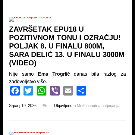
e
er
s
e
b
A
o
p
ZAVRŠETAK EPU18 U
o
p
POZITIVNOM TONU I OZRAČJU!
k
POLJAK 8. U FINALU 800M,
SARA DELIĆ 13. U FINALU 3000M
(VIDEO)
Nije samo
Ema Trogrlić
danas bila razlog za
zadovoljstvo više.
F
T
W
Vi
E
S
a
wi
h
b
m
h
Srpanj 19, 2026
Objavljeno u
Međunarodna natjecanja
c
tt
at
er
ail
ar
e
er
s
e
b
A