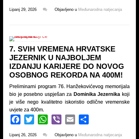
a
wi
h
b
m
h
Lipanj 29, 2026
Objavljeno u
Međunarodna natjecanja
c
tt
at
er
ail
ar
e
er
s
e
b
A
o
p
7. SVIH VREMENA HRVATSKE
o
p
JEZERNIK U NAJBOLJEM
k
IZDANJU KARIJERE DO NOVOG
OSOBNOG REKORDA NA 400M!
Preliminarni program 76. Hanžekovićevog memorijala
bio je posebno uspješan za
Dominika Jezernika
koji
je više nego kvalitetno iskoristio odlične vremenske
uvjete za 400m.
F
T
W
Vi
E
S
a
wi
h
b
m
h
Lipanj 26, 2026
Objavljeno u
Međunarodna natjecanja
c
tt
at
er
ail
ar