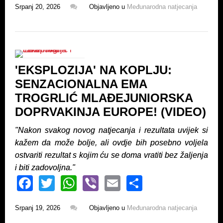
Srpanj 20, 2026
Objavljeno u
Međunarodna natjecanja
c
tt
at
er
ail
ar
e
er
s
e
b
A
o
p
'EKSPLOZIJA' NA KOPLJU:
o
p
SENZACIONALNA EMA
k
TROGRLIĆ MLAĐEJUNIORSKA
DOPRVAKINJA EUROPE! (VIDEO)
"Nakon svakog novog natjecanja i rezultata uvijek si
kažem da može bolje, ali ovdje bih posebno voljela
ostvariti rezultat s kojim ću se doma vratiti bez žaljenja
i biti zadovoljna."
F
T
W
Vi
E
S
a
wi
h
b
m
h
Srpanj 19, 2026
Objavljeno u
Međunarodna natjecanja
c
tt
at
er
ail
ar