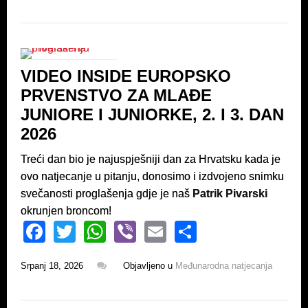
e
er
s
e
b
A
o
p
VIDEO INSIDE EUROPSKO
o
p
PRVENSTVO ZA MLAĐE
k
JUNIORE I JUNIORKE, 2. I 3. DAN
2026
Treći dan bio je najuspješniji dan za Hrvatsku kada je
ovo natjecanje u pitanju, donosimo i izdvojeno snimku
svečanosti proglašenja gdje je naš
Patrik Pivarski
okrunjen broncom!
F
T
W
Vi
E
S
a
wi
h
b
m
h
Srpanj 18, 2026
Objavljeno u
Međunarodna natjecanja
c
tt
at
er
ail
ar
e
er
s
e