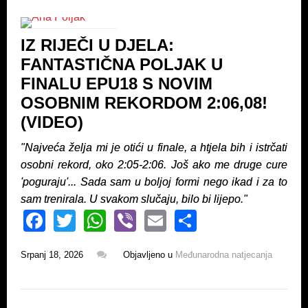
b
A
o
p
IZ RIJEČI U DJELA:
o
p
FANTASTIČNA POLJAK U
k
FINALU EPU18 S NOVIM
OSOBNIM REKORDOM 2:06,08!
(VIDEO)
"Najveća želja mi je otići u finale, a htjela bih i istrčati
osobni rekord, oko 2:05-2:06. Još ako me druge cure
'poguraju'... Sada sam u boljoj formi nego ikad i za to
sam trenirala. U svakom slučaju, bilo bi lijepo."
F
T
W
Vi
E
S
a
wi
h
b
m
h
Srpanj 18, 2026
Objavljeno u
Međunarodna natjecanja
c
tt
at
er
ail
ar
e
er
s
e
b
A