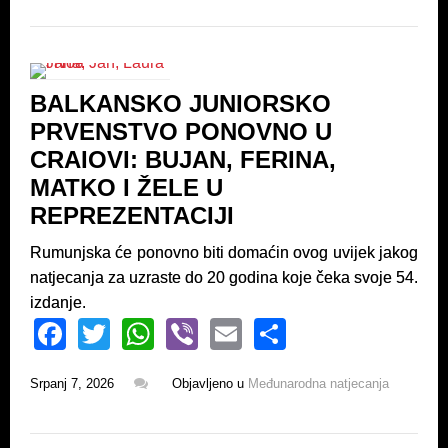
e
er
s
e
b
A
o
p
BALKANSKO JUNIORSKO
o
p
PRVENSTVO PONOVNO U
k
CRAIOVI: BUJAN, FERINA,
MATKO I ŽELE U
REPREZENTACIJI
Rumunjska će ponovno biti domaćin ovog uvijek jakog
natjecanja za uzraste do 20 godina koje čeka svoje 54.
izdanje.
F
T
W
Vi
E
S
a
wi
h
b
m
h
Srpanj 7, 2026
Objavljeno u
Međunarodna natjecanja
c
tt
at
er
ail
ar
e
er
s
e