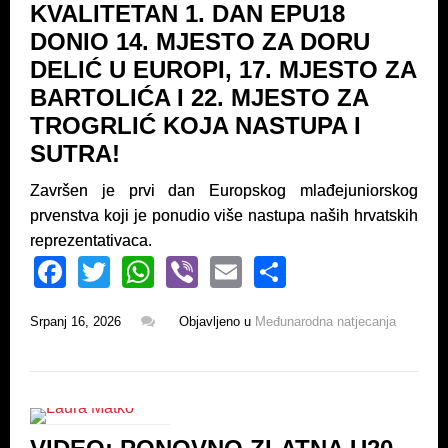
KVALITETAN 1. DAN EPU18
o
p
DONIO 14. MJESTO ZA DORU
k
DELIĆ U EUROPI, 17. MJESTO ZA
BARTOLIĆA I 22. MJESTO ZA
TROGRLIĆ KOJA NASTUPA I
SUTRA!
Završen je prvi dan Europskog mlađejuniorskog
prvenstva koji je ponudio više nastupa naših hrvatskih
reprezentativaca.
F
T
W
Vi
E
S
a
wi
h
b
m
h
Srpanj 16, 2026
Objavljeno u
Međunarodna natjecanja
c
tt
at
er
ail
ar
e
er
s
e
b
A
o
p