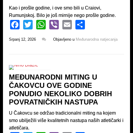
Kao i prošle godine, i ove smo bili u Craiovi,
Rumunjskoj. Bilo je još mirnije nego prošle godine.
F
T
W
Vi
E
S
a
wi
h
b
m
h
Srpanj 12, 2026
Objavljeno u
Međunarodna natjecanja
c
tt
at
er
ail
ar
e
er
s
e
b
A
o
p
MEĐUNARODNI MITING U
o
p
ČAKOVCU OVE GODINE
k
PONUDIO NEKOLIKO DOBRIH
POVRATNIČKIH NASTUPA
U Čakovcu se održao tradicionalni miting na kojem
smo ubilježili više kvalitetnih nastupa naših atletičarki i
atletičara.