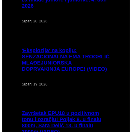
2026
Srpanj 20, 2026
'Eksplozija'
na koplju:
SENZACIONALNA EMA TROGRLIĆ
MLAĐEJUNIORSKA
DOPRVAKINJA EUROPE! (VIDEO)
Srpanj 19, 2026
Završetak
EPU18 u pozitivnom
tonu i ozračju! Poljak 8. u finalu
800m, Sara Delić 13. u finalu
3000m (VIDEO)