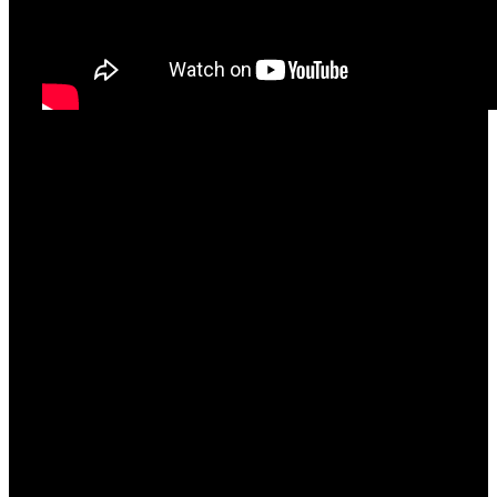
Tako je u konačnici završio kao petoplasirani u
ovom finalu i cijeloj svojoj sezoni dao dodatan pečat
kada je u pitanju dio koji se tiče uspješnosti jer njih
definitivno nije nedostajalo, a ovaj je nesumnjivo -
najveći!
Ne treba zaboraviti kako nam je Jan i iduće godine