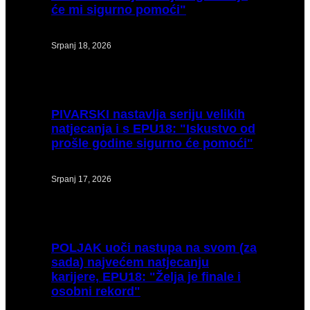
će mi sigurno pomoći"
Srpanj 18, 2026
PIVARSKI
nastavlja seriju velikih
natjecanja i s EPU18: "Iskustvo od
prošle godine sigurno će pomoći"
Srpanj 17, 2026
POLJAK
uoči nastupa na svom (za
sada) najvećem natjecanju
karijere, EPU18: "Želja je finale i
osobni rekord"