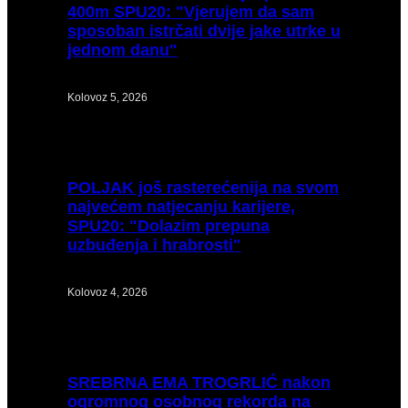
400m SPU20: "Vjerujem da sam
sposoban istrčati dvije jake utrke u
jednom danu"
Kolovoz 5, 2026
POLJAK
još rasterećenija na svom
najvećem natjecanju karijere,
SPU20: "Dolazim prepuna
uzbuđenja i hrabrosti"
Kolovoz 4, 2026
SREBRNA
EMA TROGRLIĆ nakon
ogromnog osobnog rekorda na