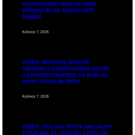
ovosezonskih utrka na 100m
prepone do 52. mjesta u(20)
svijetu!
Kolovoz 7, 2026
VIDEO:
Briljantni Jezernik
zablistao u kvalifikacijama SPU20
s osobnim rekordom, na kraju 21.
junior svijeta na 400m!
Kolovoz 7, 2026
VIDEO:
Prvi dan SPU20 nam donio
Poljak kao 32. juniorku svijeta na