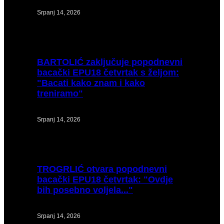
Srpanj 14, 2026
BARTOLIĆ
zaključuje popodnevni
bacački EPU18 četvrtak s željom:
"Bacati kako znam i kako
treniramo"
Srpanj 14, 2026
TROGRLIĆ
otvara popodnevni
bacački EPU18 četvrtak: "Ovdje
bih posebno voljela..."
Srpanj 14, 2026