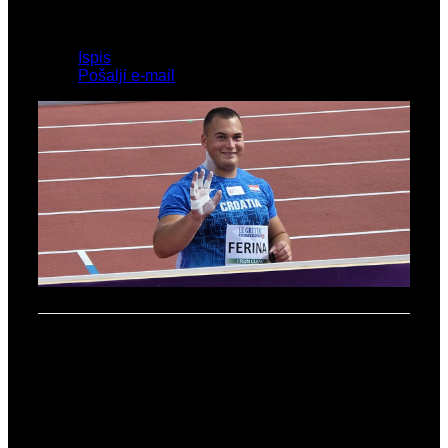
Kolovoz 8, 2025
veličina pisma
Ispis
Pošalji e-mail
Jan Ferina iznova i iznova oduševljava
Foto: AK Agram
Visoke standarde nam je ove sezone postavio
Jan
Ferina
u bacanju kugle, a sada je na Europskom
U20 prvenstvu stvari odveo na još jedan veći nivo.
Finale kugle ponudilo je više promjena pozicija, ali
Jan je od početka dobro stajao u njemu kada je
prebacio 18.31 što je već garantiralo najboljih 8 da