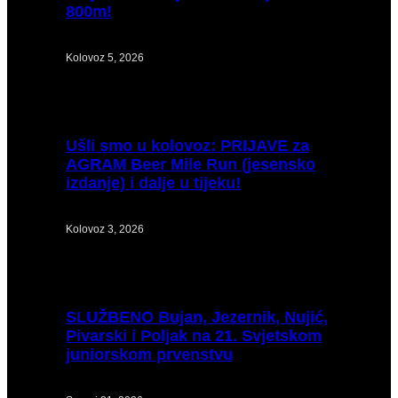
800m!
Kolovoz 5, 2026
Ušli
smo u kolovoz: PRIJAVE za
AGRAM Beer Mile Run (jesensko
izdanje) i dalje u tijeku!
Kolovoz 3, 2026
SLUŽBENO
Bujan, Jezernik, Nujić,
Pivarski i Poljak na 21. Svjetskom
juniorskom prvenstvu