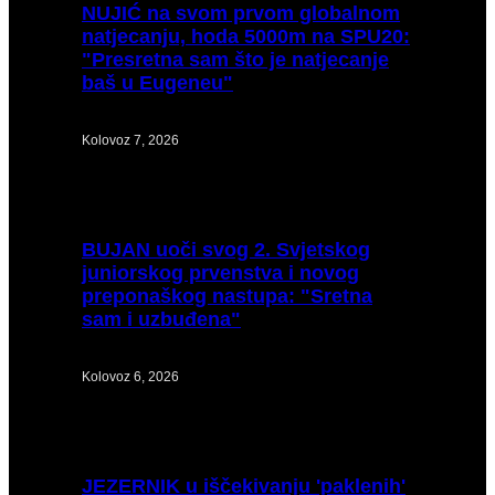
NUJIĆ
na svom prvom globalnom
natjecanju, hoda 5000m na SPU20:
"Presretna sam što je natjecanje
baš u Eugeneu"
Kolovoz 7, 2026
BUJAN
uoči svog 2. Svjetskog
juniorskog prvenstva i novog
preponaškog nastupa: "Sretna
sam i uzbuđena"
Kolovoz 6, 2026
JEZERNIK
u iščekivanju 'paklenih'