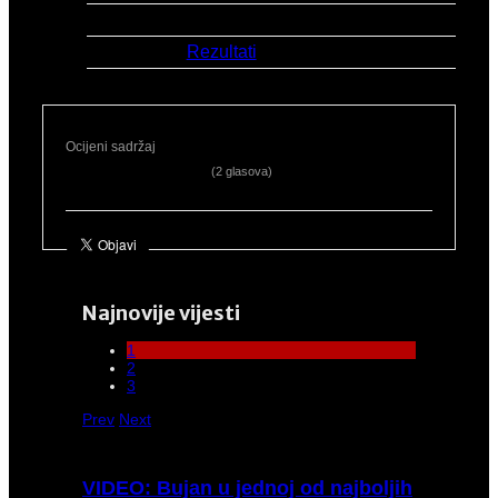
Datum:
8.8.2025.
Link:
Rezultati
Ocijeni sadržaj
(2 glasova)
Najnovije vijesti
1
2
3
Prev
Next
VIDEO:
Bujan u jednoj od najboljih