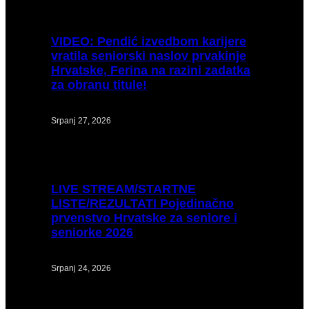
VIDEO:
Pendić izvedbom karijere
vratila seniorski naslov prvakinje
Hrvatske, Ferina na razini zadatka
za obranu titule!
Srpanj 27, 2026
LIVE
STREAM/STARTNE
LISTE/REZULTATI Pojedinačno
prvenstvo Hrvatske za seniore i
seniorke 2026
Srpanj 24, 2026