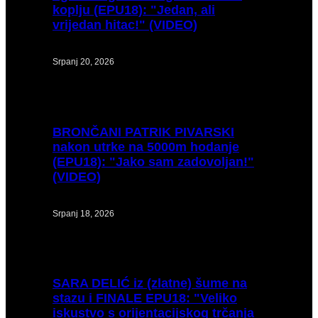
koplju (EPU18): "Jedan, ali
vrijedan hitac!" (VIDEO)
Srpanj 20, 2026
BRONČANI
PATRIK PIVARSKI
nakon utrke na 5000m hodanje
(EPU18): "Jako sam zadovoljan!"
(VIDEO)
Srpanj 18, 2026
SARA
DELIĆ iz (zlatne) šume na
stazu i FINALE EPU18: "Veliko
iskustvo s orijentacijskog trčanja