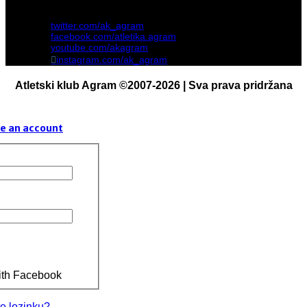
twitter.com/ak_agram
facebook.com/atletika.agram
youtube.com/akagram
instagram.com/ak_agram
Atletski klub Agram ©2007-2026 | Sva prava pridržana
e an account
ith Facebook
te lozinku?