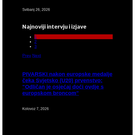
Svibanj 26, 2026
Najnoviji intervju i izjave
1
2
3
Prev
Next
PIVARSKI
nakon europske medalje
čeka Svjetsko (U20) prvenstvo:
"Odličan je osjećaj doći ovdje s
europskom broncom"
Kolovoz 7, 2026