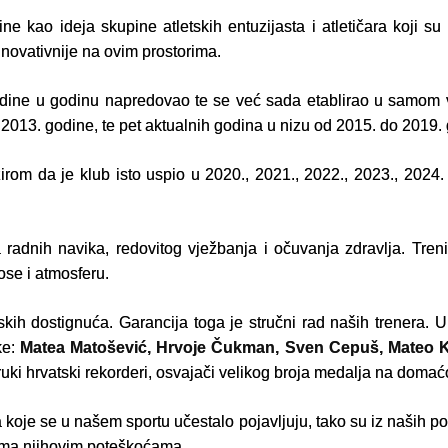
e kao ideja skupine atletskih entuzijasta i atletičara koji su 
inovativnije na ovim prostorima.
odine u godinu napredovao te se već sada etablirao u samom
, 2013. godine, te pet aktualnih godina u nizu od 2015. do 2019.
zirom da je klub isto uspio u 2020., 2021., 2022., 2023., 2024
 radnih navika, redovitog vježbanja i očuvanja zdravlja. Tren
ose i atmosferu.
kih dostignuća. Garancija toga je stručni rad naših trenera. U 
ke:
Matea Matošević, Hrvoje Čukman, Sven Cepuš, Mateo K
uki hrvatski rekorderi, osvajači velikog broja medalja na domać
e se u našem sportu učestalo pojavljuju, tako su iz naših pogon
nima njihovim poteškoćama.