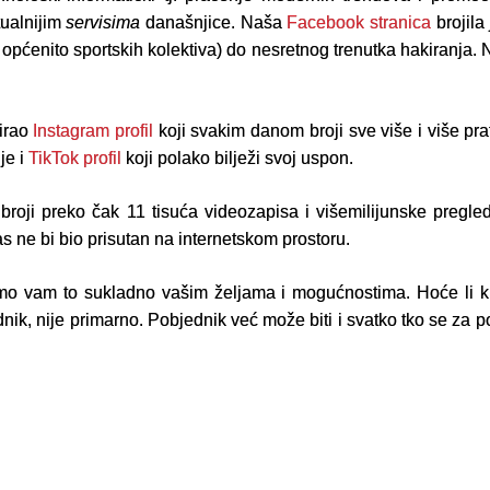
tualnijim
servisima
današnjice. Naša
Facebook stranica
brojila 
 od općenito sportskih kolektiva) do nesretnog trenutka hakiranja.
irao
Instagram profil
koji svakim danom broji sve više i više prat
je i
TikTok profil
koji polako bilježi svoj uspon.
 broji preko čak 11 tisuća videozapisa i višemilijunske pregle
as ne bi bio prisutan na internetskom prostoru.
mo vam to sukladno vašim željama i mogućnostima. Hoće li kroz
dnik, nije primarno. Pobjednik već može biti i svatko tko se za p