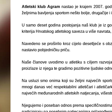
Atletski klub Agram
nastao je krajem 2007. godin
željnima bavljenja sportom nešto bolje, drugačije i 
U samo deset godina postojanja naš klub je iz g
kriterija Hrvatskog atletskog saveza u više navrata
Navedeno se proširilo kroz cijelo desetljeće s ob
nastavio pobjedničku priču.
Naše članove uvodimo u atletiku s ciljem razvoja
proizlaze iz njega te gradimo pozitivne ljudske odn
Na usluzi smo onima koji su željni najvećih sports
mnogi danas već respektabilni atletičari i atletičar
najvećih međunarodnih atletskih natjecanja, višestr
Njegujemo i poseban odnos prema specifičnostima koj
participiraju na posebnim natjecanjima prilagođe