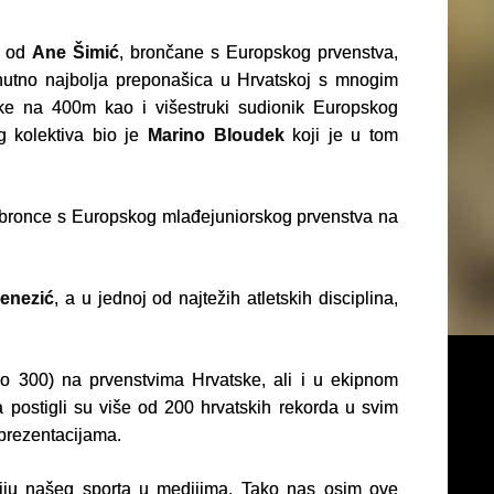
ši od
Ane Šimić
, brončane s Europskog prvenstva,
enutno najbolja preponašica u Hrvatskoj s mnogim
ske na 400m kao i višestruki sudionik Europskog
g kolektiva bio je
Marino Bloudek
koji je u tom
 bronce s Europskog mlađejuniorskog prvenstva na
Penezić
, a u jednoj od najtežih atletskih disciplina,
eko 300) na prvenstvima Hrvatske, ali i u ekipnom
postigli su više od 200 hrvatskih rekorda u svim
eprezentacijama.
ociju našeg sporta u medijima. Tako nas osim ove