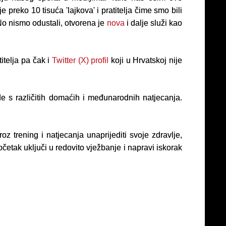
je preko 10 tisuća 'lajkova' i pratitelja čime smo bili
 No nismo odustali, otvorena je
nova
i dalje služi kao
itelja pa čak i
Twitter (X) profil
koji u Hrvatskoj nije
de s različitih domaćih i međunarodnih natjecanja.
 trening i natjecanja unaprijediti svoje zdravlje,
očetak uključi u redovito vježbanje i napravi iskorak