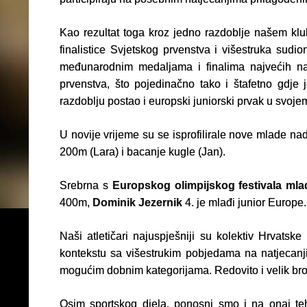
Kao rezultat toga kroz jedno razdoblje našem klub
finalistice Svjetskog prvenstva i višestruka sudio
međunarodnim medaljama i finalima najvećih nat
prvenstva, što pojedinačno tako i štafetno gdje
razdoblju postao i europski juniorski prvak u svojem
U novije vrijeme su se isprofilirale nove mlade nad
200m (Lara) i bacanje kugle (Jan).
Srebrna s
Europskog olimpijskog festivala mla
400m,
Dominik Jezernik
4. je mlađi junior Europe.
Naši atletičari najuspješniji su kolektiv Hrvats
kontekstu sa višestrukim pobjedama na natjecanj
mogućim dobnim kategorijama. Redovito i velik broj
Osim sportskog djela, ponosni smo i na onaj teh