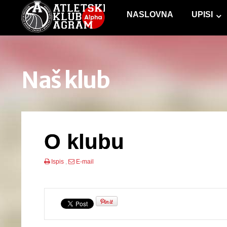
NASLOVNA
UPISI
Naš klub
O klubu
Ispis
,
E-mail