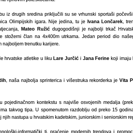
u iz drugih sredina priključili su se vrhunski sportaši počev
nica Olimpijskih igara. Nije jedina, tu je
Ivana Lončarek
, tr
jecanja,
Mateo Ružić
dugogodišnji je najbolji trkač Hrvat
 je stožerni član na 4x400m utrkama. Jedan period dio naše
 najboljem trenutku karijere.
e hrvatske atletike u liku
Lare Jurčić
i
Jana Ferine
koji imaju
dih
, naša najbolja sprinterica i višestruka rekorderka je
Vita 
ke u pojedinačnom kontekstu s najviše osvojenih medalja (pr
ima takvog tipa. U spomenutom razdoblju od preko 15 godina 
 njih nastupa u hrvatskim kadetskim, juniorskim i seniorskim r
nološki-informatički tj. praćenje modernih trendova i prom