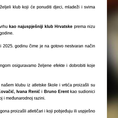
željeli klub koji će ponuditi djeci, mladeži i svima
 vrhu
kao najuspješniji klub Hrvatske
prema nizu
 godine.
. i 2025. godinu čime je na gotovo nestvaran način
ingom osiguravamo željene efekte i dobrobiti koje
našem klubu iz atletske škole i vrtića proizašli su
ovačić, Ivana Renić
i
Bruno Erent
kao sudionici
oj i međunarodnoj razini.
a proizašli atletičari i koji pobjeđuju ili uspješno