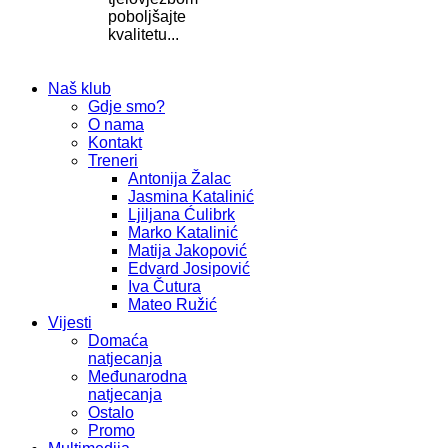
poboljšajte
kvalitetu...
Naš klub
Gdje smo?
O nama
Kontakt
Treneri
Antonija Žalac
Jasmina Katalinić
Ljiljana Ćulibrk
Marko Katalinić
Matija Jakopović
Edvard Josipović
Iva Čutura
Mateo Ružić
Vijesti
Domaća
natjecanja
Međunarodna
natjecanja
Ostalo
Promo