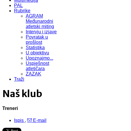
Multimedija
PAL
Rubrike
AGRAM
Međunarodni
atletski miting
Intervju i izjave
Povratak u
prošlost
Statistika
U objektivu
Upoznajmo...
Uspješnost
atletičara
ZAZAK
Traži
Naš klub
Treneri
Ispis
,
E-mail