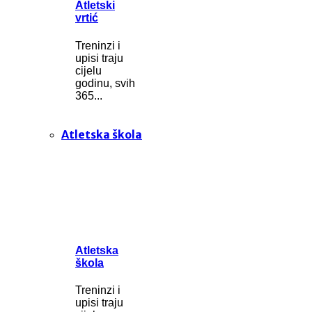
Atletski
vrtić
Treninzi i
upisi traju
cijelu
godinu, svih
365...
Atletska škola
Atletska
škola
Treninzi i
upisi traju