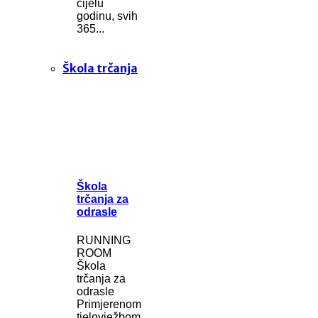
cijelu
godinu, svih
365...
Škola trčanja
Škola
trčanja za
odrasle
RUNNING
ROOM
Škola
trčanja za
odrasle
Primjerenom
tjelovježbom