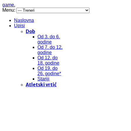
game.
Menu:
Naslovna
Upisi
Dob
Od 3. do 6.
godine
Od 7. do 12.
godine
Od 12. do
18. godine
Od 19. do
26. godine*
Stariji
Atletski vrtić