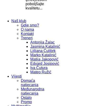
poboljšajte
kvalitetu...
Naš klub
Gdje smo?
O nama
Kontakt
Treneri
Antonija Žalac
Jasmina Katalinić
Ljiljana Ćulibrk
Marko Katalinić
Matija Jakopović
Edvard Josipović
Iva Čutura
Mateo Ružić
Vijesti
Domaća
natjecanja
Međunarodna
natjecanja
Ostalo
Promo