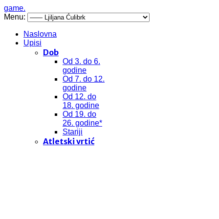
game.
Menu:
Naslovna
Upisi
Dob
Od 3. do 6.
godine
Od 7. do 12.
godine
Od 12. do
18. godine
Od 19. do
26. godine*
Stariji
Atletski vrtić