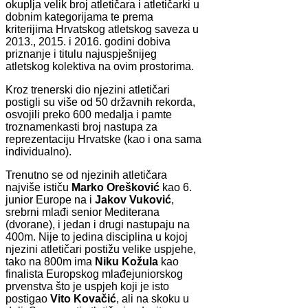
okuplja velik broj atletičara i atletičarki u
dobnim kategorijama te prema
kriterijima Hrvatskog atletskog saveza u
2013., 2015. i 2016. godini dobiva
priznanje i titulu najuspješnijeg
atletskog kolektiva na ovim prostorima.
Kroz trenerski dio njezini atletičari
postigli su više od 50 državnih rekorda,
osvojili preko 600 medalja i pamte
troznamenkasti broj nastupa za
reprezentaciju Hrvatske (kao i ona sama
individualno).
Trenutno se od njezinih atletičara
najviše ističu
Marko Orešković
kao 6.
junior Europe na i
Jakov Vuković
,
srebrni mlađi senior Mediterana
(dvorane), i jedan i drugi nastupaju na
400m. Nije to jedina disciplina u kojoj
njezini atletičari postižu velike uspjehe,
tako na 800m ima
Niku Kožula
kao
finalista Europskog mlađejuniorskog
prvenstva što je uspjeh koji je isto
postigao
Vito Kovačić
, ali na skoku u