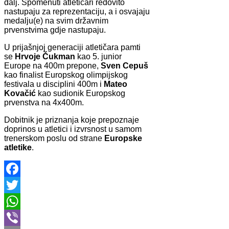
dalj. Spomenuti atletičari redovito
nastupaju za reprezentaciju, a i osvajaju
medalju(e) na svim državnim
prvenstvima gdje nastupaju.
U prijašnjoj generaciji atletičara pamti
se
Hrvoje Čukman
kao 5. junior
Europe na 400m prepone,
Sven Cepuš
kao finalist Europskog olimpijskog
festivala u disciplini 400m i
Mateo
Kovačić
kao sudionik Europskog
prvenstva na 4x400m.
Dobitnik je priznanja koje prepoznaje
doprinos u atletici i izvrsnost u samom
trenerskom poslu od strane
Europske
atletike
.
Facebook
Twitter
WhatsApp