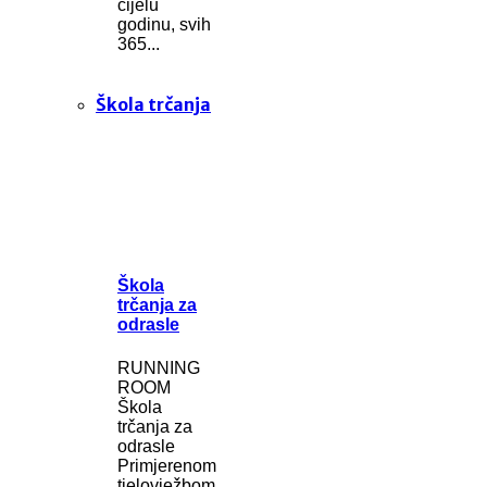
cijelu
godinu, svih
365...
Škola trčanja
Škola
trčanja za
odrasle
RUNNING
ROOM
Škola
trčanja za
odrasle
Primjerenom
tjelovježbom