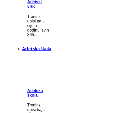
Atletski
vrtić
Treninzi i
upisi traju
cijelu
godinu, svih
365...
Atletska škola
Atletska
škola
Treninzi i
upisi traju