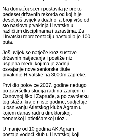
Na domaćoj sceni postavila je preko
pedeset državnih rekorda od kojih je
deset još uvijek aktualno, a broji više od
sto naslova prvakinja Hrvatske u
različitim disciplinama i uzrastima. Za
Hrvatsku reprezentaciju nastupila je 100
puta.
Još uvijek se natječe kroz sustave
državnih natjecanja i postiže niz
uspjeha među kojima je zadnji
osvajanje nove seniorske titule
prvakinje Hrvatske na 3000m zapreke.
Prvi dio polovice 2007. godine nedugo
po završetku studija radi na zamjeni u
Osnovnoj školi Zapruđe, a po završetku
tog staža, krajem iste godine, sudjeluje
u osnivanju Atletskog kluba Agram u
kojem danas radi u direktorskoj,
trenerskoj i atletičarskoj ulozi.
U manje od 10 godina AK Agram
postaje vodeći klub u Hrvatskoj koji