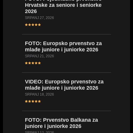
Hrvatske za seniore i seniorke
Hrvatsk
2026
2026
SRPANJ 27, 2026
LIPANJ 23,
FOTO:
Europsko prvenstvo za
VIDEO:
mlađe juniore i juniorke 2026
Hrvatsk
kadetki
SRPANJ 21, 2026
kadetki
LIPANJ 17,
VIDEO:
Europsko prvenstvo za
mlađe juniore i juniorke 2026
FOTO:
SRPANJ 18, 2026
Hrvatsk
kadetki
kadetki
FOTO:
Prvenstvo Balkana za
LIPANJ 16,
juniore i juniorke 2026
SRPANJ 12, 2026