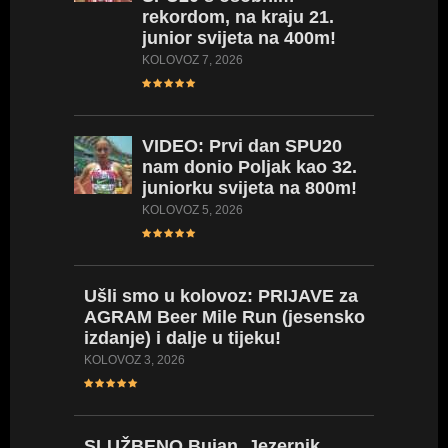
rekordom, na kraju 21.
400m, a
junior svijeta na 400m!
prepon
KOLOVOZ 7, 2026
SRPANJ 27
VIDEO:
Prvi dan SPU20
VIDEO:
nam donio Poljak kao 32.
vratila
juniorku svijeta na 800m!
Hrvatsk
za obra
KOLOVOZ 5, 2026
SRPANJ 27
Ušli
smo u kolovoz: PRIJAVE za
AGRAM Beer Mile Run (jesensko
LIVE
ST
izdanje) i dalje u tijeku!
LISTE/
prvenst
KOLOVOZ 3, 2026
seniork
SRPANJ 24
SLUŽBENO
Bujan, Jezernik,