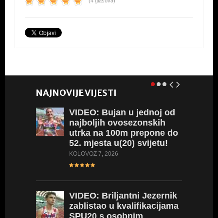
(4 glasova)
b
A
o
p
o
p
k
NAJNOVIJE VIJESTI
VIDEO:
Bujan u jednoj od
najboljih ovosezonskih
utrka na 100m prepone do
52. mjesta u(20) svijetu!
KOLOVOZ 7, 2026
VIDEO:
Briljantni Jezernik
zablistao u kvalifikacijama
VIDEO:
SPU20 s osobnim
seniors