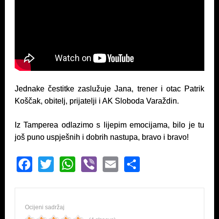
Jednake čestitke zaslužuje Jana, trener i otac Patrik
Koščak, obitelj, prijatelji i AK Sloboda Varaždin.
Iz Tamperea odlazimo s lijepim emocijama, bilo je tu
još puno uspješnih i dobrih nastupa, bravo i bravo!
F
T
W
Vi
E
S
a
wi
h
b
m
h
c
tt
at
er
ail
ar
e
er
s
e
Ocijeni sadržaj