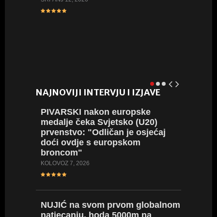
VIDEO:
Hrvatsk
juniork
LIPANJ 8, 
NAJNOVIJI INTERVJU I IZJAVE
PIVARSKI
nakon europske
POLJA
medalje čeka Svjetsko (U20)
svom n
prvenstvo: "Odličan je osjećaj
karijer
doći ovdje s europskom
prepuna
broncom"
KOLOVOZ 4
KOLOVOZ 7, 2026
SREBR
NUJIĆ
na svom prvom globalnom
ogromn
natjecanju, hoda 5000m na
koplju 