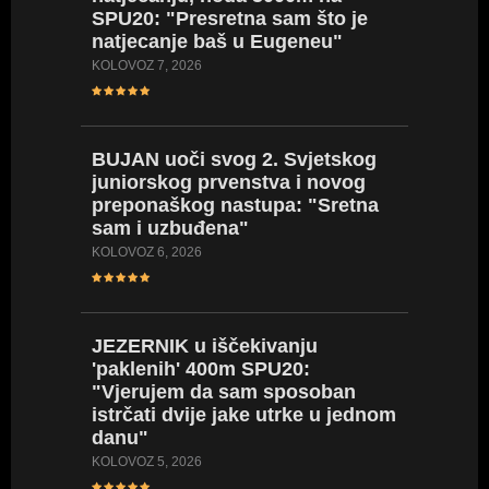
SPU20: "Presretna sam što je
vrijeda
natjecanje baš u Eugeneu"
SRPANJ 20
KOLOVOZ 7, 2026
BRONČ
BUJAN
uoči svog 2. Svjetskog
nakon 
juniorskog prvenstva i novog
(EPU18)
preponaškog nastupa: "Sretna
(VIDEO
sam i uzbuđena"
SRPANJ 18
KOLOVOZ 6, 2026
SARA
D
JEZERNIK
u iščekivanju
stazu i
'paklenih' 400m SPU20:
iskustv
"Vjerujem da sam sposoban
će mi 
istrčati dvije jake utrke u jednom
SRPANJ 18
danu"
KOLOVOZ 5, 2026