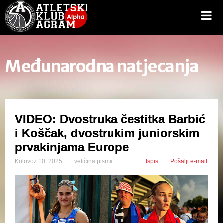
Međunarodna natjecanja
VIDEO: Dvostruka čestitka Barbić
i Koščak, dvostrukim juniorskim
prvakinjama Europe
Kolovoz 10, 2025
veličina pisma
Ispis
Pošalji e-mail