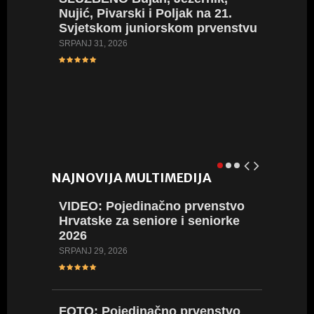
Nujić, Pivarski i Poljak na 21.
Svjetskom juniorskom prvenstvu
VIDEO
za mlađ
SRPANJ 31, 2026
Naše na
SRPANJ 23
NAJNOVIJA MULTIMEDIJA
VIDEO:
Pojedinačno prvenstvo
VIDEO:
Hrvatske za seniore i seniorke
Hrvatsk
2026
2026
SRPANJ 29, 2026
LIPANJ 23,
FOTO:
Pojedinačno prvenstvo
FOTO: