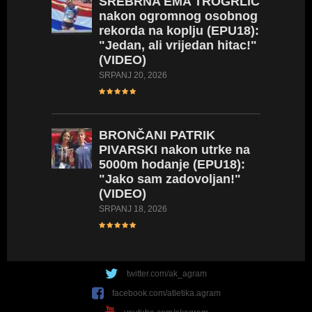
SREBRNA
EMA TROGRLIĆ
nakon ogromnog osobnog
rekorda na koplju (EPU18):
"Jedan, ali vrijedan hitac!"
(VIDEO)
SRPANJ 20, 2026
BRONČANI
PATRIK
PIVARSKI nakon utrke na
5000m hodanje (EPU18):
"Jako sam zadovoljan!"
(VIDEO)
SRPANJ 18, 2026
twitter.com/ak_agram
facebook.com/atletika.agram