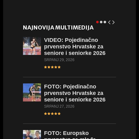
NAJNOVIJA MULTIMEDIJA
VIDEO:
Pojedinačno
VIDEO:
prvenstvo Hrvatske za
Hrvatsk
seniore i seniorke 2026
2026
SRPANJ 29, 2026
LIPANJ 23,
FOTO:
Pojedinačno
FOTO:
prvenstvo Hrvatske za
Hrvatsk
seniore i seniorke 2026
2026
SRPANJ 27, 2026
LIPANJ 23,
FOTO:
Europsko
VIDEO: