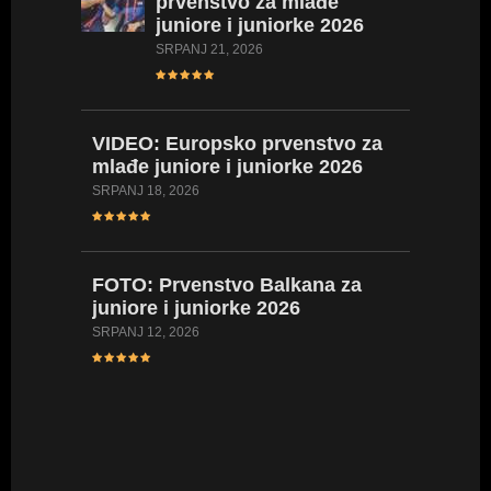
prvenstvo za mlađe
Hrvatsk
juniore i juniorke 2026
kadetki
kadetki
SRPANJ 21, 2026
LIPANJ 17,
VIDEO:
Europsko prvenstvo za
mlađe juniore i juniorke 2026
FOTO:
Hrvatsk
SRPANJ 18, 2026
kadetki
kadetki
LIPANJ 16,
FOTO:
Prvenstvo Balkana za
juniore i juniorke 2026
SRPANJ 12, 2026
VIDEO:
Hrvatsk
juniork
LIPANJ 8, 