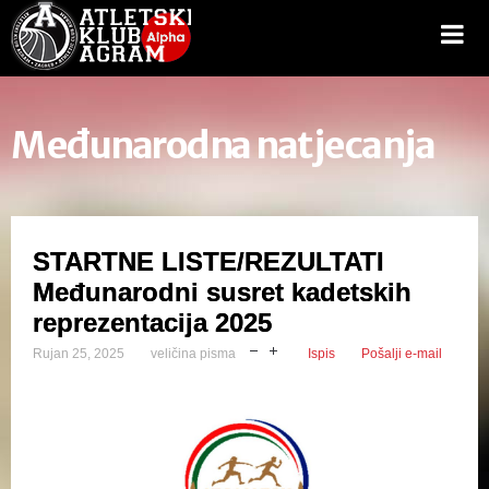
Međunarodna natjecanja
STARTNE LISTE/REZULTATI
Međunarodni susret kadetskih
reprezentacija 2025
Rujan 25, 2025
veličina pisma
Ispis
Pošalji e-mail