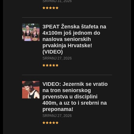
SRPANJ 31, 2026
3PEAT
Ženska štafeta na
4x100m još jednom do
naslova seniorskih
prvakinja Hrvatske!
(VIDEO)
SRPANJ 27, 2026
VIDEO:
Jezernik se vratio
na tron seniorskog
prvenstva u disciplini
400m, a uz to i srebrni na
preponama!
SRPANJ 27, 2026