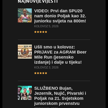
NAJNOVIJE VIJESTI
VIDEO:
Prvi dan SPU20
nam donio Poljak kao 32.
juniorku svijeta na 800m!
KOLOVOZ 5, 2026
Ušli
smo u kolovoz:
PRIJAVE za AGRAM Beer
Mile Run (jesensko
izdanje) i dalje u tijeku!
KOLOVOZ 3, 2026
SLUŽBENO
Bujan,
Jezernik, Nujić, Pivarski i
Poljak na 21. Svjetskom
juniorskom prvenstvu