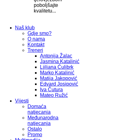
poboljšajte
kvalitetu...
Naš klub
Gdje smo?
O nama
Kontakt
Treneri
Antonija Žalac
Jasmina Katalinić
Ljiljana Ćulibrk
Marko Katalinić
Matija Jakopović
Edvard Josipović
Iva Čutura
Mateo Ružić
Vijesti
Domaća
natjecanja
Međunarodna
natjecanja
Ostalo
Promo