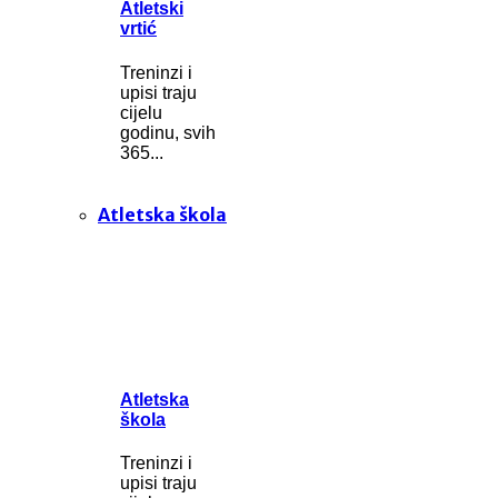
Atletski
vrtić
Treninzi i
upisi traju
cijelu
godinu, svih
365...
Atletska škola
Atletska
škola
Treninzi i
upisi traju