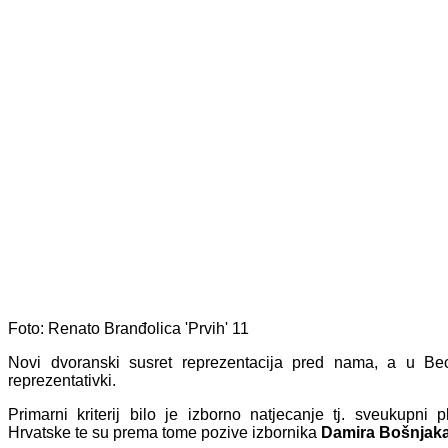
Foto: Renato Branđolica
'Prvih' 11
Novi dvoranski susret reprezentacija pred nama, a u Beo
reprezentativki.
Primarni kriterij bilo je izborno natjecanje tj. sveukup
Hrvatske te su prema tome pozive izbornika
Damira Bošnjak