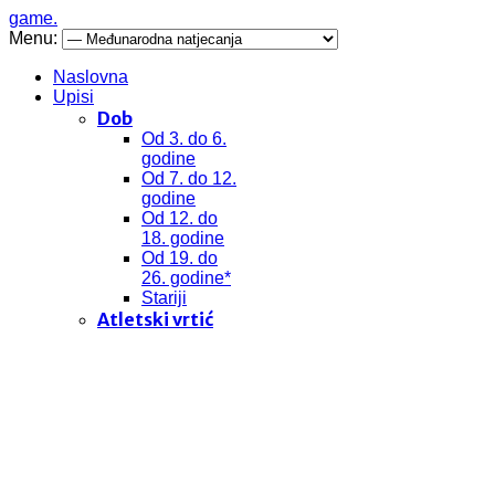
game.
Menu:
Naslovna
Upisi
Dob
Od 3. do 6.
godine
Od 7. do 12.
godine
Od 12. do
18. godine
Od 19. do
26. godine*
Stariji
Atletski vrtić