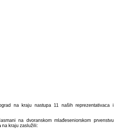
grad na kraju nastupa 11 naših reprezentativaca i
ni plasmani na dvoranskom mlađeseniorskom prvenstvu
a
na kraju zaslužili: