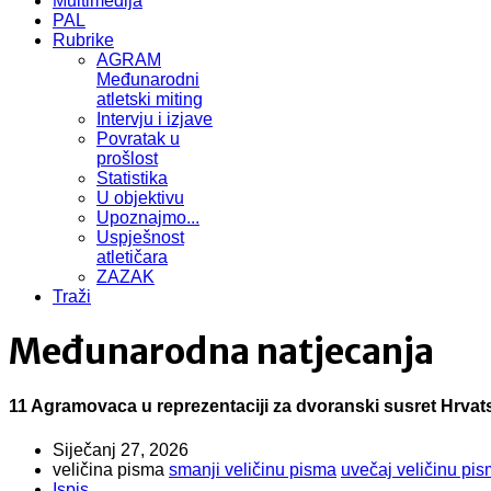
Multimedija
PAL
Rubrike
AGRAM
Međunarodni
atletski miting
Intervju i izjave
Povratak u
prošlost
Statistika
U objektivu
Upoznajmo...
Uspješnost
atletičara
ZAZAK
Traži
Međunarodna natjecanja
11 Agramovaca u reprezentaciji za dvoranski susret Hrvatsk
Siječanj 27, 2026
veličina pisma
smanji veličinu pisma
uvečaj veličinu pi
Ispis