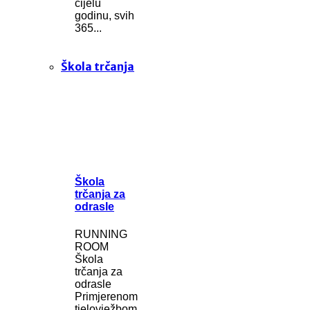
cijelu
godinu, svih
365...
Škola trčanja
Škola
trčanja za
odrasle
RUNNING
ROOM
Škola
trčanja za
odrasle
Primjerenom
tjelovježbom