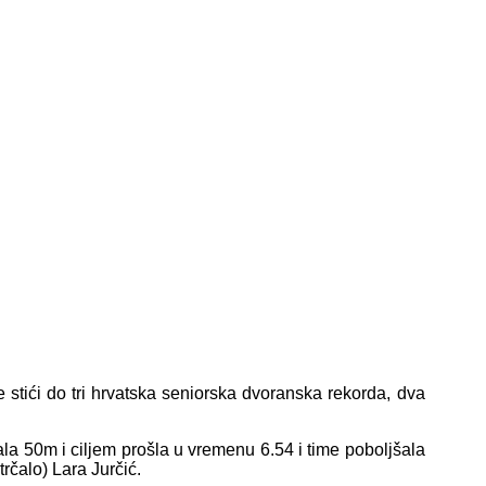
e stići do tri hrvatska seniorska dvoranska rekorda, dva
čala 50m i ciljem prošla u vremenu 6.54 i time poboljšala
trčalo) Lara Jurčić.