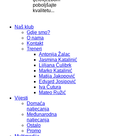
poboljšajte
kvalitetu...
Naš klub
Gdje smo?
O nama
Kontakt
Treneri
Antonija Žalac
Jasmina Katalinić
Ljiljana Ćulibrk
Marko Katalinić
Matija Jakopović
Edvard Josipović
Iva Čutura
Mateo Ružić
Vijesti
Domaća
natjecanja
Međunarodna
natjecanja
Ostalo
Promo