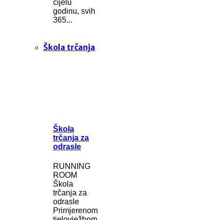
cijelu
godinu, svih
365...
Škola trčanja
Škola
trčanja za
odrasle
RUNNING
ROOM
Škola
trčanja za
odrasle
Primjerenom
tjelovježbom