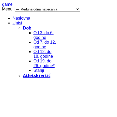
game.
Menu:
Naslovna
Upisi
Dob
Od 3. do 6.
godine
Od 7. do 12.
godine
Od 12. do
18. godine
Od 19. do
26. godine*
Stariji
Atletski vrtić