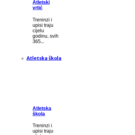
Atletski
vrtić
Treninzi i
upisi traju
cijelu
godinu, svih
365...
Atletska škola
Atletska
škola
Treninzi i
upisi traju