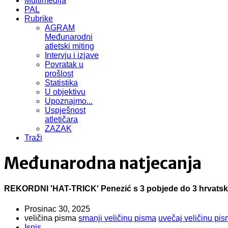
Multimedija
PAL
Rubrike
AGRAM
Međunarodni
atletski miting
Intervju i izjave
Povratak u
prošlost
Statistika
U objektivu
Upoznajmo...
Uspješnost
atletičara
ZAZAK
Traži
Međunarodna natjecanja
REKORDNI 'HAT-TRICK' Penezić s 3 pobjede do 3 hrvatsk
Prosinac 30, 2025
veličina pisma
smanji veličinu pisma
uvečaj veličinu pi
Ispis