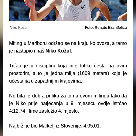
Niko Kožul
Foto: Renato Branđolica
Miting u Mariboru održao se na kraju kolovoza, a tamo
je nastupio i naš
Niko Kožul
.
Trčao je u disciplini koja nije toliko česta na ovim
prostorim, a to je jedna milja (1609 metara) koja je
učestalija u zapadnijim krajevima.
No bila je dobra prilika za to na ovom mitingu tako da
je Niko prije natjecanja u 9. mjesecu ovdje istrčao
4:12,74 i time zaslužio 4. mjesto.
Najbrži je bio Markelj iz Slovenije, 4:05,01.