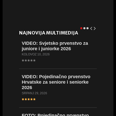
NAJNOVIJA MULTIMEDIJA
VIDEO:
Svjetsko prvenstvo za
FOTO:
juniore i juniorke 2026
juniore
KOLOVOZ 10, 2026
SRPANJ 12
VIDEO:
Pojedinačno prvenstvo
VIDEO:
Hrvatske za seniore i seniorke
Hrvatsk
2026
2026
SRPANJ 29, 2026
LIPANJ 23,
FOTO:
Pojedinačno prvenstvo
FOTO: