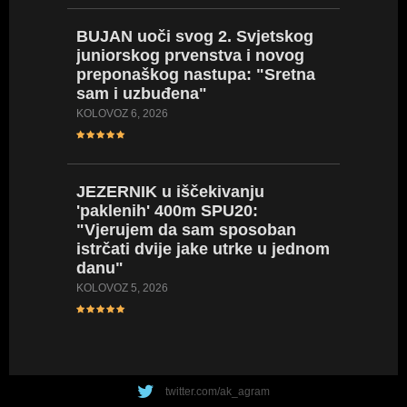
BRONČ
BUJAN
uoči svog 2. Svjetskog
nakon 
juniorskog prvenstva i novog
(EPU18)
preponaškog nastupa: "Sretna
(VIDEO
sam i uzbuđena"
SRPANJ 18
KOLOVOZ 6, 2026
SARA
D
JEZERNIK
u iščekivanju
stazu i
'paklenih' 400m SPU20:
iskustv
"Vjerujem da sam sposoban
će mi 
istrčati dvije jake utrke u jednom
SRPANJ 18
danu"
KOLOVOZ 5, 2026
twitter.com/ak_agram