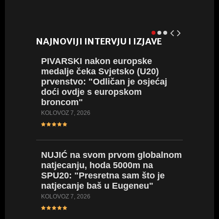
NAJNOVIJI INTERVJU I IZJAVE
PIVARSKI
nakon europske
POLJA
medalje čeka Svjetsko (U20)
svom n
prvenstvo: "Odličan je osjećaj
karijer
doći ovdje s europskom
prepuna
broncom"
KOLOVOZ 4
KOLOVOZ 7, 2026
SREBR
NUJIĆ
na svom prvom globalnom
ogromn
natjecanju, hoda 5000m na
koplju 
SPU20: "Presretna sam što je
vrijeda
natjecanje baš u Eugeneu"
SRPANJ 20
KOLOVOZ 7, 2026