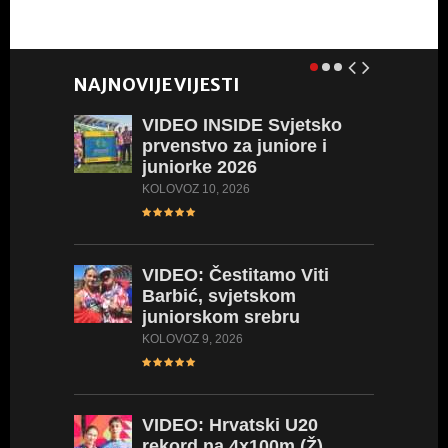
NAJNOVIJE VIJESTI
VIDEO
INSIDE Svjetsko
VIDEO:
prvenstvo za juniore i
donio P
juniorke 2026
svijeta
KOLOVOZ 10, 2026
KOLOVOZ 5
VIDEO:
Čestitamo Viti
Barbić, svjetskom
juniorskom srebru
KOLOVOZ 9, 2026
VIDEO:
Hrvatski U20
rekord na 4x100m (Ž),
SLUŽB