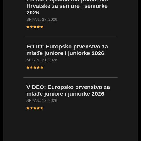
Hrvatske za seniore i seniorke
Hrvatsk
2026
2026
SRPANJ 27, 2026
LIPANJ 23,
FOTO:
Europsko prvenstvo za
VIDEO:
mlađe juniore i juniorke 2026
Hrvatsk
kadetki
SRPANJ 21, 2026
kadetki
LIPANJ 17,
VIDEO:
Europsko prvenstvo za
mlađe juniore i juniorke 2026
FOTO:
SRPANJ 18, 2026
Hrvatsk
kadetki
kadetki
LIPANJ 16,