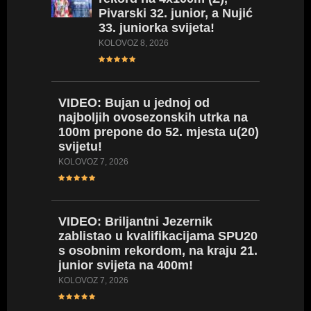
Pivarski 32. junior, a Nujić
Nujić, P
33. juniorka svijeta!
Svjets
KOLOVOZ 8, 2026
SRPANJ 31
VIDEO:
Bujan u jednoj od
3PEAT
najboljih ovosezonskih utrka na
još jed
100m prepone do 52. mjesta u(20)
prvakin
svijetu!
SRPANJ 27
KOLOVOZ 7, 2026
VIDEO:
VIDEO:
Briljantni Jezernik
seniors
zablistao u kvalifikacijama SPU20
400m, a
s osobnim rekordom, na kraju 21.
prepon
junior svijeta na 400m!
SRPANJ 27
KOLOVOZ 7, 2026