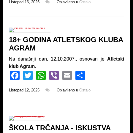
Listopad 16, 2025
Objavljeno u
Ostalo
c
tt
at
er
ail
ar
e
er
s
e
b
A
o
p
18+ GODINA ATLETSKOG KLUBA
o
p
AGRAM
k
Na današnji dan, 12.10.2007., osnovan je
Atletski
klub Agram
.
F
T
W
Vi
E
S
a
wi
h
b
m
h
Listopad 12, 2025
Objavljeno u
Ostalo
c
tt
at
er
ail
ar
e
er
s
e
b
A
o
p
ŠKOLA TRČANJA - ISKUSTVA
o
p