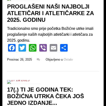
o
p
PROGLAŠENI NAŠI NAJBOLJI
o
p
ATLETIČARI I ATLETIČARKE ZA
k
2025. GODINU
Tradicionalno smo prije početka Božićne utrke imali
proglašenje naših najboljih atletičarki i atletičara za
2025. godinu.
F
T
W
Vi
E
S
a
wi
h
b
m
h
Prosinac 26, 2025
Objavljeno u
Ostalo
c
tt
at
er
ail
ar
e
er
s
e
b
A
o
p
17(.) TI JE GODINA TEK:
o
p
BOŽIĆNA UTRKA ČEKA JOŠ
k
JEDNO IZDANJE...