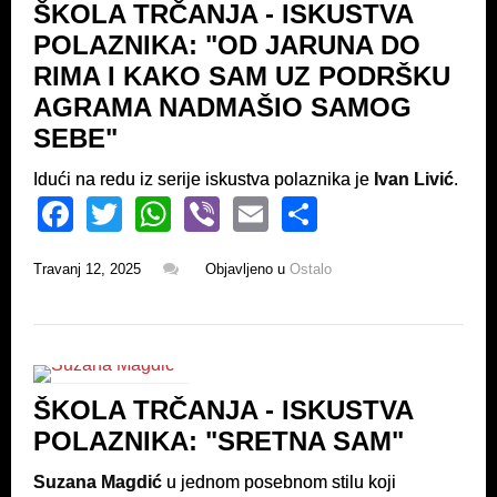
ŠKOLA TRČANJA - ISKUSTVA
o
p
POLAZNIKA: "OD JARUNA DO
k
RIMA I KAKO SAM UZ PODRŠKU
AGRAMA NADMAŠIO SAMOG
SEBE"
Idući na redu iz serije iskustva polaznika je
Ivan Livić
.
F
T
W
Vi
E
S
a
wi
h
b
m
h
Travanj 12, 2025
Objavljeno u
Ostalo
c
tt
at
er
ail
ar
e
er
s
e
b
A
o
p
ŠKOLA TRČANJA - ISKUSTVA
o
p
POLAZNIKA: "SRETNA SAM"
k
Suzana Magdić
u jednom posebnom stilu koji