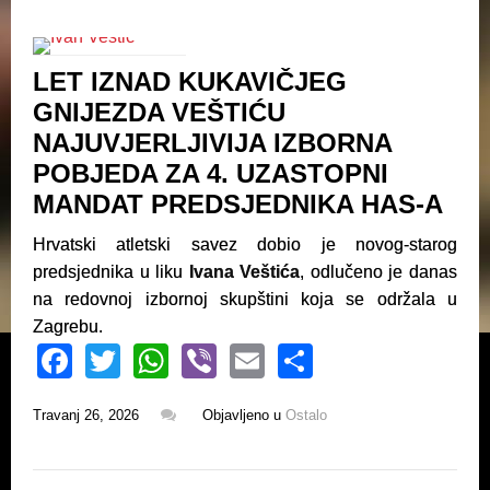
b
A
o
p
LET IZNAD KUKAVIČJEG
o
p
GNIJEZDA VEŠTIĆU
k
NAJUVJERLJIVIJA IZBORNA
POBJEDA ZA 4. UZASTOPNI
MANDAT PREDSJEDNIKA HAS-A
Hrvatski atletski savez dobio je novog-starog
predsjednika u liku
Ivana Veštića
, odlučeno je danas
na redovnoj izbornoj skupštini koja se održala u
Zagrebu.
F
T
W
Vi
E
S
a
wi
h
b
m
h
Travanj 26, 2026
Objavljeno u
Ostalo
c
tt
at
er
ail
ar
e
er
s
e