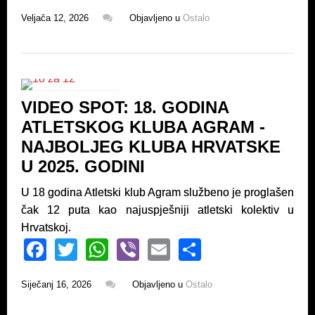
a
wi
h
b
m
h
Veljača 12, 2026
Objavljeno u
Ostalo
c
tt
at
er
ail
ar
e
er
s
e
b
A
o
p
VIDEO SPOT: 18. GODINA
o
p
ATLETSKOG KLUBA AGRAM -
k
NAJBOLJEG KLUBA HRVATSKE
U 2025. GODINI
U 18 godina Atletski klub Agram službeno je proglašen
čak 12 puta kao najuspješniji atletski kolektiv u
Hrvatskoj.
F
T
W
Vi
E
S
a
wi
h
b
m
h
Siječanj 16, 2026
Objavljeno u
Ostalo
c
tt
at
er
ail
ar