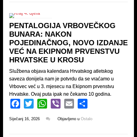
e
er
s
e
b
A
o
p
PENTALOGIJA VRBOVEČKOG
o
p
BUNARA: NAKON
k
POJEDINAČNOG, NOVO IZDANJE
VEĆ NA EKIPNOM PRVENSTVU
HRVATSKE U KROSU
Službena objava kalendara Hrvatskog atletskog
saveza donijela nam je potvrdu da se vraćamo u
Vrbovec već u 3. mjesecu na Ekipnom prvenstvu
Hrvatske. Ovaj puta ipak ne čekamo 10 godina.
F
T
W
Vi
E
S
a
wi
h
b
m
h
Siječanj 16, 2026
Objavljeno u
Ostalo
c
tt
at
er
ail
ar
e
er
s
e