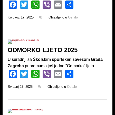
F
T
W
Vi
E
S
a
wi
h
b
m
h
Kolovoz 17, 2025
Objavljeno u
Ostalo
c
tt
at
er
ail
ar
e
er
s
e
b
A
o
p
ODMORKO LJETO 2025
o
p
k
U suradnji sa
Školskim sportskim savezom Grada
Zagreba
pripremamo još jedno "Odmorko" ljeto.
F
T
W
Vi
E
S
a
wi
h
b
m
h
Svibanj 27, 2025
Objavljeno u
Ostalo
c
tt
at
er
ail
ar
e
er
s
e
b
A
o
p