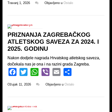
Travanj 1, 2026
Objavljeno u
Ostalo
c
tt
at
er
ail
ar
e
er
s
e
b
A
o
p
PRIZNANJA ZAGREBAČKOG
o
p
ATLETSKOG SAVEZA ZA 2024. I
k
2025. GODINU
Nakon dodjele nagrada Hrvatskog atletskog saveza,
dočekala nas je ona i na razini grada Zagreba.
F
T
W
Vi
E
S
a
wi
h
b
m
h
Ožujak 11, 2026
Objavljeno u
Ostalo
c
tt
at
er
ail
ar
e
er
s
e
b
A
o
p