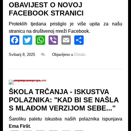
OBAVIJEST O NOVOJ
o
p
FACEBOOK STRANICI
k
Proteklih tjedana pristiglo je više upita za našu
stranicu na društvenoj mreži Facebook.
F
T
W
Vi
E
S
a
wi
h
b
m
h
Svibanj 8, 2025
Objavljeno u
Ostalo
c
tt
at
er
ail
ar
e
er
s
e
b
A
o
p
ŠKOLA TRČANJA - ISKUSTVA
o
p
POLAZNIKA: "KAD BI SE NAŠLA
k
S MLAĐOM VERZIJOM SEBE..."
Šaroliku paletu iskustva naših polaznika ispunjava
Ema Firšt
.