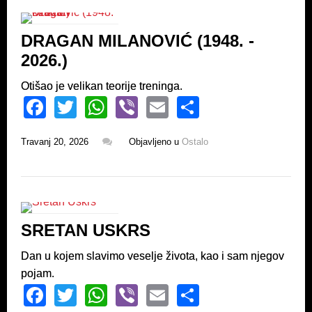
b
A
o
p
DRAGAN MILANOVIĆ (1948. -
o
p
2026.)
k
Otišao je velikan teorije treninga.
F
T
W
Vi
E
S
a
wi
h
b
m
h
Travanj 20, 2026
Objavljeno u
Ostalo
c
tt
at
er
ail
ar
e
er
s
e
b
A
o
p
SRETAN USKRS
o
p
k
Dan u kojem slavimo veselje života, kao i sam njegov
pojam.
F
T
W
Vi
E
S