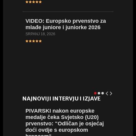
kadetki
LIPANJ 17,
VIDEO:
Europsko prvenstvo za
mlađe juniore i juniorke 2026
FOTO:
SRPANJ 18, 2026
Hrvatsk
kadetki
kadetki
LIPANJ 16,
NAJNOVIJI INTERVJU I IZJAVE
PIVARSKI
nakon europske
POLJA
medalje čeka Svjetsko (U20)
svom n
prvenstvo: "Odličan je osjećaj
karijer
doći ovdje s europskom
prepuna