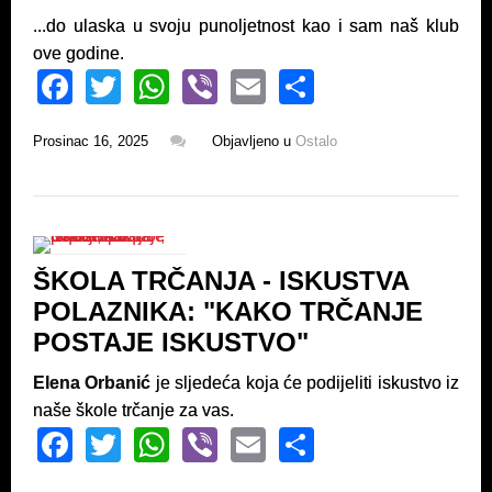
...do ulaska u svoju punoljetnost kao i sam naš klub
ove godine.
F
T
W
Vi
E
S
a
wi
h
b
m
h
Prosinac 16, 2025
Objavljeno u
Ostalo
c
tt
at
er
ail
ar
e
er
s
e
b
A
o
p
ŠKOLA TRČANJA - ISKUSTVA
o
p
POLAZNIKA: "KAKO TRČANJE
k
POSTAJE ISKUSTVO"
Elena Orbanić
je sljedeća koja će podijeliti iskustvo iz
naše škole trčanje za vas.
F
T
W
Vi
E
S
a
wi
h
b
m
h