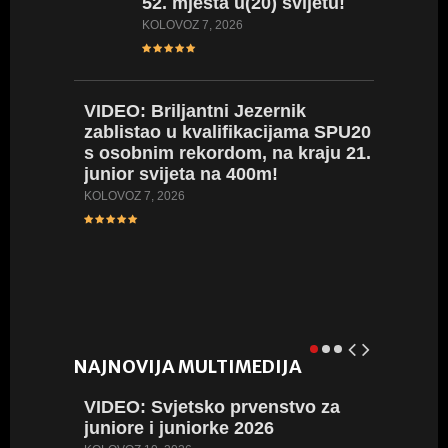
52. mjesta u(20) svijetu!
KOLOVOZ 7, 2026
VIDEO:
Briljantni Jezernik
zablistao u kvalifikacijama SPU20
s osobnim rekordom, na kraju 21.
VIDEO:
junior svijeta na 400m!
seniors
400m, a
KOLOVOZ 7, 2026
prepon
SRPANJ 27
NAJNOVIJA MULTIMEDIJA
VIDEO:
Svjetsko prvenstvo za
FOTO:
juniore i juniorke 2026
juniore