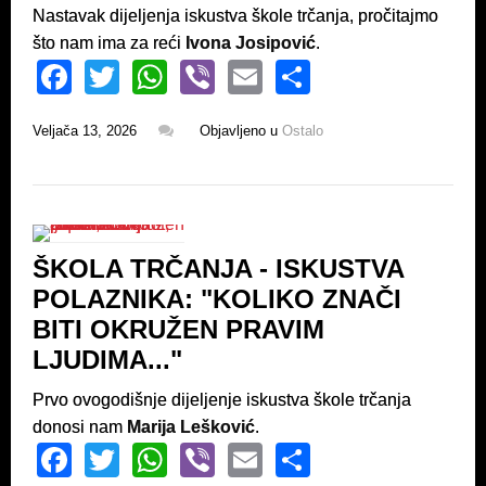
Nastavak dijeljenja iskustva škole trčanja, pročitajmo
što nam ima za reći
Ivona Josipović
.
F
T
W
Vi
E
S
a
wi
h
b
m
h
Veljača 13, 2026
Objavljeno u
Ostalo
c
tt
at
er
ail
ar
e
er
s
e
b
A
o
p
ŠKOLA TRČANJA - ISKUSTVA
o
p
POLAZNIKA: "KOLIKO ZNAČI
k
BITI OKRUŽEN PRAVIM
LJUDIMA..."
Prvo ovogodišnje dijeljenje iskustva škole trčanja
donosi nam
Marija Lešković
.
F
T
W
Vi
E
S