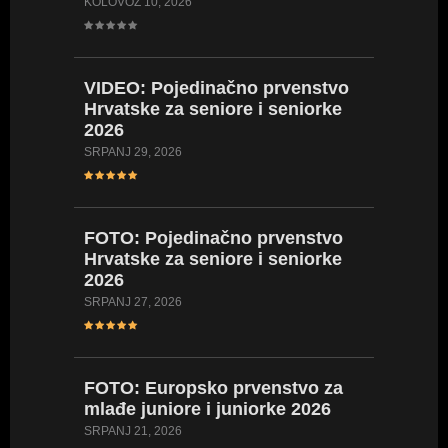
KOLOVOZ 10, 2026
SRPANJ 12
VIDEO:
Pojedinačno prvenstvo
VIDEO:
Hrvatske za seniore i seniorke
Hrvatsk
2026
2026
SRPANJ 29, 2026
LIPANJ 23,
FOTO:
Pojedinačno prvenstvo
FOTO:
Hrvatske za seniore i seniorke
Hrvatsk
2026
2026
SRPANJ 27, 2026
LIPANJ 23,
FOTO:
Europsko prvenstvo za
VIDEO:
mlađe juniore i juniorke 2026
Hrvatsk
kadetki
SRPANJ 21, 2026