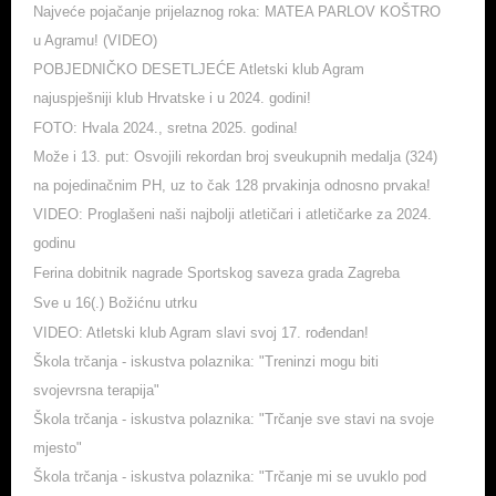
Najveće pojačanje prijelaznog roka: MATEA PARLOV KOŠTRO
u Agramu! (VIDEO)
POBJEDNIČKO DESETLJEĆE Atletski klub Agram
najuspješniji klub Hrvatske i u 2024. godini!
FOTO: Hvala 2024., sretna 2025. godina!
Može i 13. put: Osvojili rekordan broj sveukupnih medalja (324)
na pojedinačnim PH, uz to čak 128 prvakinja odnosno prvaka!
VIDEO: Proglašeni naši najbolji atletičari i atletičarke za 2024.
godinu
Ferina dobitnik nagrade Sportskog saveza grada Zagreba
Sve u 16(.) Božićnu utrku
VIDEO: Atletski klub Agram slavi svoj 17. rođendan!
Škola trčanja - iskustva polaznika: "Treninzi mogu biti
svojevrsna terapija"
Škola trčanja - iskustva polaznika: "Trčanje sve stavi na svoje
mjesto"
Škola trčanja - iskustva polaznika: "Trčanje mi se uvuklo pod