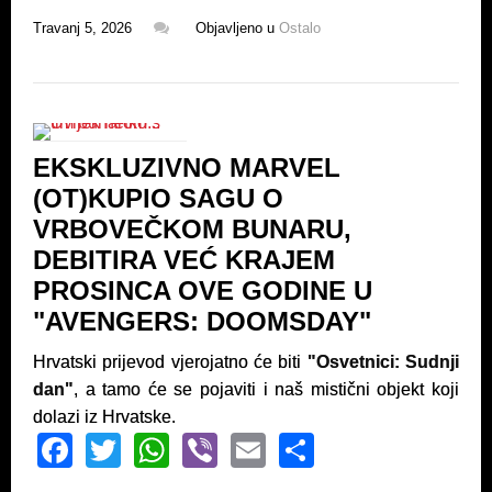
a
wi
h
b
m
h
Travanj 5, 2026
Objavljeno u
Ostalo
c
tt
at
er
ail
ar
e
er
s
e
b
A
o
p
EKSKLUZIVNO MARVEL
o
p
(OT)KUPIO SAGU O
k
VRBOVEČKOM BUNARU,
DEBITIRA VEĆ KRAJEM
PROSINCA OVE GODINE U
"AVENGERS: DOOMSDAY"
Hrvatski prijevod vjerojatno će biti
"Osvetnici: Sudnji
dan"
, a tamo će se pojaviti i naš mistični objekt koji
dolazi iz Hrvatske.
F
T
W
Vi
E
S
a
wi
h
b
m
h