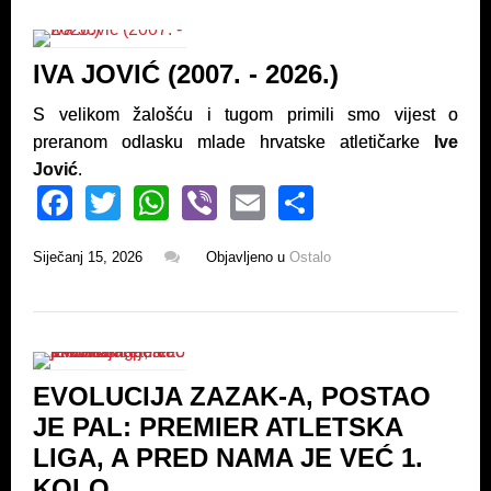
b
A
o
p
IVA JOVIĆ (2007. - 2026.)
o
p
k
S velikom žalošću i tugom primili smo vijest o
preranom odlasku mlade hrvatske atletičarke
Ive
Jović
.
F
T
W
Vi
E
S
a
wi
h
b
m
h
Siječanj 15, 2026
Objavljeno u
Ostalo
c
tt
at
er
ail
ar
e
er
s
e
b
A
o
p
EVOLUCIJA ZAZAK-A, POSTAO
o
p
JE PAL: PREMIER ATLETSKA
k
LIGA, A PRED NAMA JE VEĆ 1.
KOLO