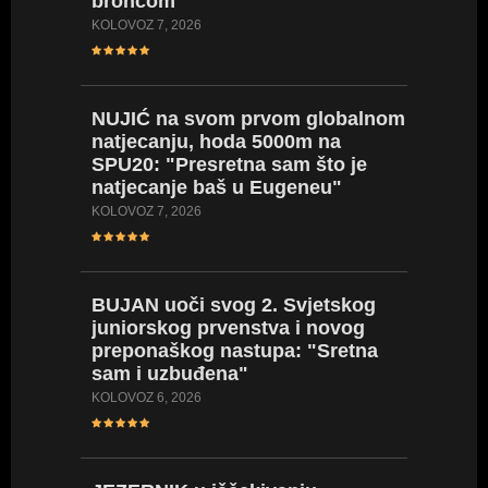
broncom"
KOLOVOZ 4
KOLOVOZ 7, 2026
SREBR
NUJIĆ
na svom prvom globalnom
ogromn
natjecanju, hoda 5000m na
koplju 
SPU20: "Presretna sam što je
vrijeda
natjecanje baš u Eugeneu"
SRPANJ 20
KOLOVOZ 7, 2026
BRONČ
BUJAN
uoči svog 2. Svjetskog
nakon 
juniorskog prvenstva i novog
(EPU18)
preponaškog nastupa: "Sretna
(VIDEO
sam i uzbuđena"
SRPANJ 18
KOLOVOZ 6, 2026
SARA
D