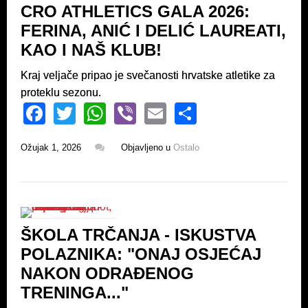
CRO ATHLETICS GALA 2026:
o
p
FERINA, ANIĆ I DELIĆ LAUREATI,
k
KAO I NAŠ KLUB!
Kraj veljače pripao je svečanosti hrvatske atletike za
proteklu sezonu.
F
T
W
Vi
E
S
a
wi
h
b
m
h
Ožujak 1, 2026
Objavljeno u
Ostalo
c
tt
at
er
ail
ar
e
er
s
e
b
A
o
p
ŠKOLA TRČANJA - ISKUSTVA
o
p
POLAZNIKA: "ONAJ OSJEĆAJ
k
NAKON ODRAĐENOG
TRENINGA..."