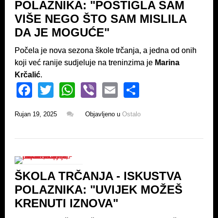
POLAZNIKA: "POSTIGLA SAM
k
VIŠE NEGO ŠTO SAM MISLILA
DA JE MOGUĆE"
Počela je nova sezona škole trčanja, a jedna od onih
koji već ranije sudjeluje na treninzima je
Marina
Krčalić
.
F
T
W
Vi
E
S
a
wi
h
b
m
h
Rujan 19, 2025
Objavljeno u
Ostalo
c
tt
at
er
ail
ar
e
er
s
e
b
A
o
p
ŠKOLA TRČANJA - ISKUSTVA
o
p
POLAZNIKA: "UVIJEK MOŽEŠ
k
KRENUTI IZNOVA"