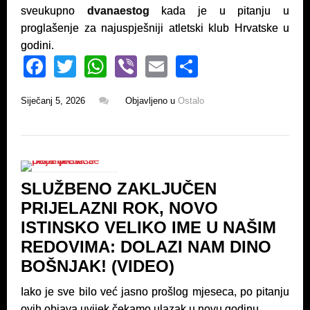
sveukupno
dvanaestog
kada je u pitanju u
proglašenje za najuspješniji atletski klub Hrvatske u
godini.
F
T
W
Vi
E
S
a
wi
h
b
m
h
Siječanj 5, 2026
Objavljeno u
Ostalo
c
tt
at
er
ail
ar
e
er
s
e
b
A
o
p
SLUŽBENO ZAKLJUČEN
o
p
PRIJELAZNI ROK, NOVO
k
ISTINSKO VELIKO IME U NAŠIM
REDOVIMA: DOLAZI NAM DINO
BOŠNJAK! (VIDEO)
Iako je sve bilo već jasno prošlog mjeseca, po pitanju
ovih objava uvijek čekamo ulazak u novu godinu.