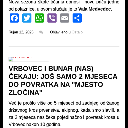
Nova sezona škole trčanja donosi i novu priču jedne
od polaznice, u ovom slučaju je to
Vala Medvedec
.
F
T
W
Vi
E
S
a
wi
h
b
m
h
Rujan 12, 2025
Objavljeno u
Ostalo
c
tt
at
er
ail
ar
e
er
s
e
b
A
o
p
VRBOVEC I BUNAR (NAS)
o
p
ČEKAJU: JOŠ SAMO 2 MJESECA
k
DO POVRATKA NA "MJESTO
ZLOČINA"
Već je prošlo više od 5 mjeseci od zadnjeg održanog
državnog kros prvenstva, ekipnog, kada smo slavili, a
za 2 mjeseca nas čeka pojedinačno i povratak krosa u
Vrbovec nakon 10 godina.