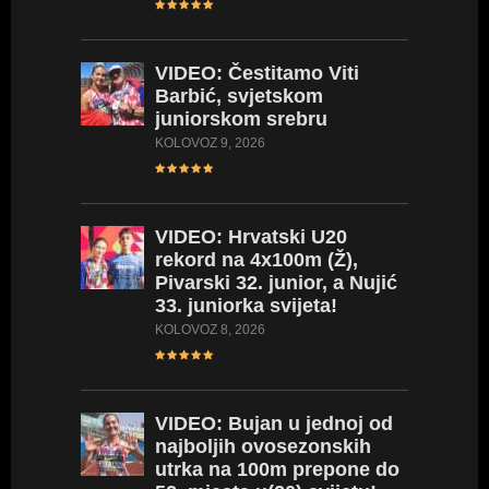
VIDEO:
Čestitamo Viti
Barbić, svjetskom
juniorskom srebru
KOLOVOZ 9, 2026
VIDEO:
Hrvatski U20
rekord na 4x100m (Ž),
Pivarski 32. junior, a Nujić
33. juniorka svijeta!
KOLOVOZ 8, 2026
VIDEO:
Bujan u jednoj od
najboljih ovosezonskih
utrka na 100m prepone do