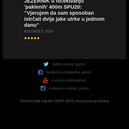
JEZERNIK
u iščekivanju
stazu i
'paklenih' 400m SPU20:
iskustv
"Vjerujem da sam sposoban
će mi 
istrčati dvije jake utrke u jednom
SRPANJ 18
danu"
KOLOVOZ 5, 2026
twitter.com/ak_agram
facebook.com/atletika.agram
youtube.com/akagram
instagram.com/ak_agram
Atletski klub Agram ©2007-2026 | Sva prava pridržana