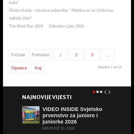
kožu"
Škola trčanja - iskustva polaznika: "Atletika mi se činila kao
najbolji izbor"
The Blind Run 2024
Odmorko Ljeto 2024
Početak
Prethodno
1
2
3
…
Stranica 1 od 13
Slijedeće
Kraj
NAJNOVIJE VIJESTI
VIDEO
INSIDE Svjetsko
prvenstvo za juniore i
juniorke 2026
KOLOVOZ 10, 2026