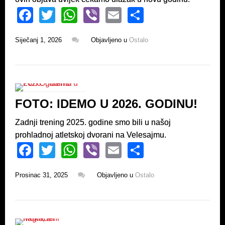
F
T
W
Vi
E
S
a
wi
h
b
m
h
Siječanj 1, 2026
Objavljeno u
Ostalo
c
tt
at
er
ail
ar
e
er
s
e
b
A
o
p
FOTO: IDEMO U 2026. GODINU!
o
p
k
Zadnji trening 2025. godine smo bili u našoj
prohladnoj atletskoj dvorani na Velesajmu.
F
T
W
Vi
E
S
a
wi
h
b
m
h
Prosinac 31, 2025
Objavljeno u
Ostalo
c
tt
at
er
ail
ar
e
er
s
e
b
A