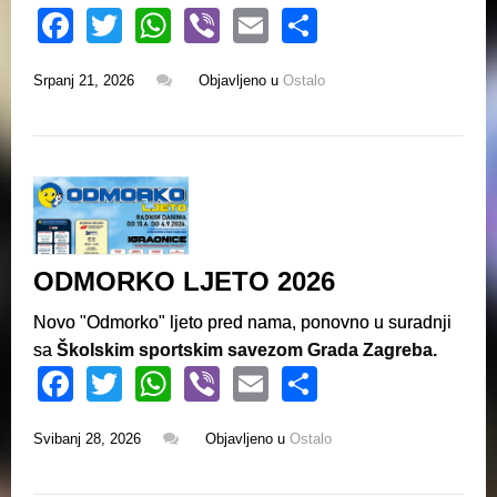
F
T
W
Vi
E
S
a
wi
h
b
m
h
Srpanj 21, 2026
Objavljeno u
Ostalo
c
tt
at
er
ail
ar
e
er
s
e
b
A
o
p
o
p
k
ODMORKO LJETO 2026
Novo "Odmorko" ljeto pred nama, ponovno u suradnji
sa
Školskim sportskim savezom Grada Zagreba.
F
T
W
Vi
E
S
a
wi
h
b
m
h
Svibanj 28, 2026
Objavljeno u
Ostalo
c
tt
at
er
ail
ar
e
er
s
e