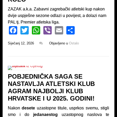
ZAZAK a.k.a. Zabavni zagrebački atletski kup nakon
dvije uspješne sezone odlazi u povijest, a dolazi nam
PAL tj. Premier atletska liga.
F
T
W
Vi
E
S
a
wi
h
b
m
h
Siječanj 12, 2026
Objavljeno u
Ostalo
c
tt
at
er
ail
ar
e
er
s
e
b
A
o
p
POBJEDNIČKA SAGA SE
o
p
NASTAVLJA ATLETSKI KLUB
k
AGRAM NAJBOLJI KLUB
HRVATSKE I U 2025. GODINI!
Nakon
desete
uzastopne titule, usprkos svemu, stigli
smo i do
jedanaestog
uzastopnog naslova te