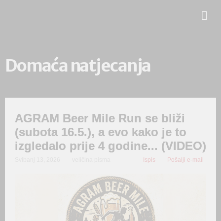
Domaća natjecanja
AGRAM Beer Mile Run se bliži
(subota 16.5.), a evo kako je to
izgledalo prije 4 godine... (VIDEO)
Svibanj 13, 2026
veličina pisma
Ispis
Pošalji e-mail