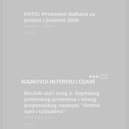
kadetki
kadetki
FOTO:
Prvenstvo Balkana za
LIPANJ 16,
juniore i juniorke 2026
SRPANJ 12, 2026
VIDEO:
Hrvatsk
juniork
LIPANJ 8, 
NAJNOVIJI INTERVJU I IZJAVE
BUJAN
uoči svog 2. Svjetskog
BRONČ
juniorskog prvenstva i novog
nakon 
preponaškog nastupa: "Sretna
(EPU18)
sam i uzbuđena"
(VIDEO
KOLOVOZ 6, 2026
SRPANJ 18