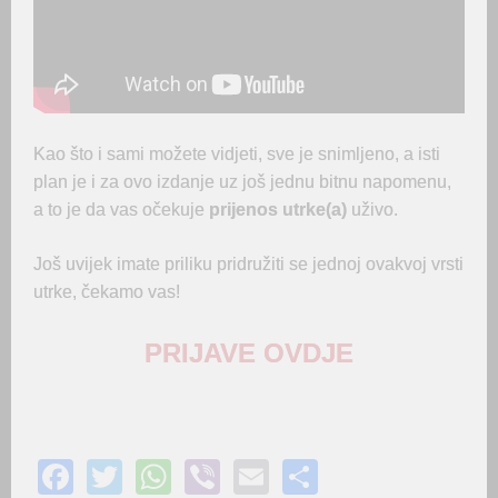
Kao što i sami možete vidjeti, sve je snimljeno, a isti
plan je i za ovo izdanje uz još jednu bitnu napomenu,
a to je da vas očekuje
prijenos utrke(a)
uživo.
Još uvijek imate priliku pridružiti se jednoj ovakvoj vrsti
utrke, čekamo vas!
PRIJAVE OVDJE
F
T
W
Vi
E
S