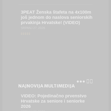
SRPANJ 23
3PEAT
Ženska štafeta na 4x100m
još jednom do naslova seniorskih
prvakinja Hrvatske! (VIDEO)
VIDEO:
Europs
SRPANJ 27, 2026
prvens
SRPANJ 21
NAJNOVIJA MULTIMEDIJA
VIDEO:
Pojedinačno prvenstvo
VIDEO:
Hrvatske za seniore i seniorke
Hrvatsk
2026
2026