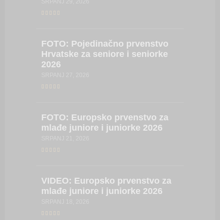
SRPANJ 29, 2026
LIPANJ 23,
FOTO:
Pojedinačno prvenstvo
FOTO:
Hrvatske za seniore i seniorke
Hrvatsk
2026
2026
SRPANJ 27, 2026
LIPANJ 23,
FOTO:
Europsko prvenstvo za
VIDEO:
mlađe juniore i juniorke 2026
Hrvatsk
kadetki
SRPANJ 21, 2026
kadetki
LIPANJ 17,
VIDEO:
Europsko prvenstvo za
mlađe juniore i juniorke 2026
FOTO:
SRPANJ 18, 2026
Hrvatsk