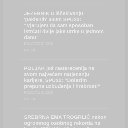
JEZERNIK
u iščekivanju
SARA
D
'paklenih' 400m SPU20:
stazu i
"Vjerujem da sam sposoban
iskustv
istrčati dvije jake utrke u jednom
će mi 
danu"
SRPANJ 18
KOLOVOZ 5, 2026
PIVARS
POLJAK
još rasterećenija na
natjeca
svom najvećem natjecanju
od proš
karijere, SPU20: "Dolazim
pomoći
prepuna uzbuđenja i hrabrosti"
SRPANJ 17
KOLOVOZ 4, 2026
POLJA
SREBRNA
EMA TROGRLIĆ nakon
(za sad
ogromnog osobnog rekorda na
karijere