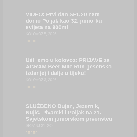
VIDEO:
Prvi dan SPU20 nam
VIDEO:
donio Poljak kao 32. juniorku
vratila
svijeta na 800m!
Hrvatsk
za obra
KOLOVOZ 5, 2026
SRPANJ 27
Ušli
smo u kolovoz: PRIJAVE za
AGRAM Beer Mile Run (jesensko
LIVE
ST
izdanje) i dalje u tijeku!
LISTE/
prvenst
KOLOVOZ 3, 2026
seniork
SRPANJ 24
SLUŽBENO
Bujan, Jezernik,
Nujić, Pivarski i Poljak na 21.
Svjetskom juniorskom prvenstvu
VIDEO
za mlađ
SRPANJ 31, 2026
Naše na