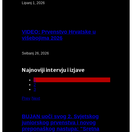
Lipanj 1, 2026
VIDEO:
Prvenstvo Hrvatske u
višebojima 2026
Svibanj 26, 2026
Najnoviji intervju i izjave
1
2
3
Prev
Next
BUJAN
uoči svog 2. Svjetskog
juniorskog prvenstva i novog
preponaškog nastupa: "Sretna