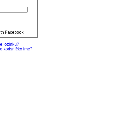
ith Facebook
te lozinku?
te korisničko ime?