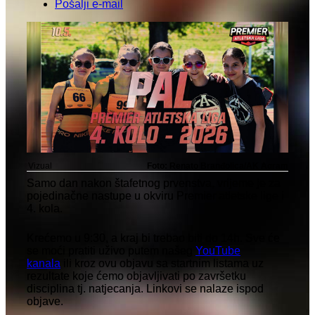
Pošalji e-mail
Vizual
Foto: Renato Branđolica/AK Agram
Samo dan nakon štafetnog prvenstva, vrijeme je za
pojedinačne nastupe u okviru Premier atletske lige i
4. kola.
Krećemo u 9:30, a kraj bi trebao biti do 14h. Sve će
se moći pratiti uživo putem našeg
YouTube
kanala
ili kroz ovu objavu sa startnim listama uz
rezultate koje ćemo objavljivati po završetku
disciplina tj. natjecanja. Linkovi se nalaze ispod
objave.