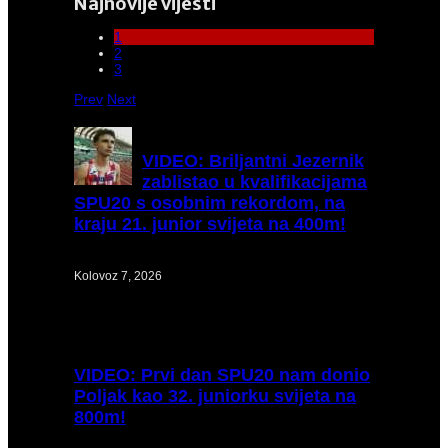
Najnovije vijesti
1
2
3
Prev
Next
VIDEO:
Briljantni Jezernik
zablistao u kvalifikacijama
SPU20 s osobnim rekordom, na
kraju 21. junior svijeta na 400m!
Kolovoz 7, 2026
VIDEO:
Prvi dan SPU20 nam donio
Poljak kao 32. juniorku svijeta na
800m!