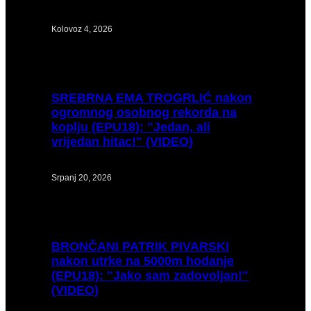
Kolovoz 4, 2026
SREBRNA
EMA TROGRLIĆ nakon
ogromnog osobnog rekorda na
koplju (EPU18): "Jedan, ali
vrijedan hitac!" (VIDEO)
Srpanj 20, 2026
BRONČANI
PATRIK PIVARSKI
nakon utrke na 5000m hodanje
(EPU18): "Jako sam zadovoljan!"
(VIDEO)