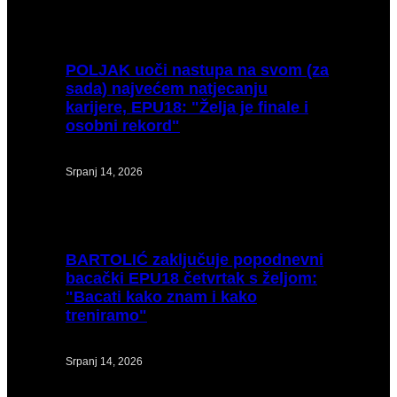
POLJAK
uoči nastupa na svom (za
sada) najvećem natjecanju
karijere, EPU18: "Želja je finale i
osobni rekord"
Srpanj 14, 2026
BARTOLIĆ
zaključuje popodnevni
bacački EPU18 četvrtak s željom:
"Bacati kako znam i kako
treniramo"
Srpanj 14, 2026