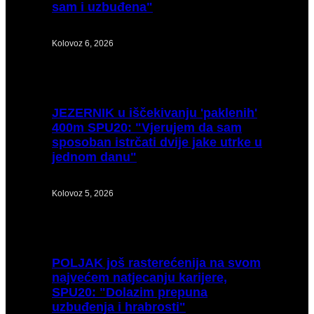
sam i uzbuđena"
Kolovoz 6, 2026
JEZERNIK
u iščekivanju 'paklenih'
400m SPU20: "Vjerujem da sam
sposoban istrčati dvije jake utrke u
jednom danu"
Kolovoz 5, 2026
POLJAK
još rasterećenija na svom
najvećem natjecanju karijere,
SPU20: "Dolazim prepuna
uzbuđenja i hrabrosti"