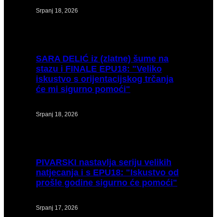
Srpanj 18, 2026
SARA
DELIĆ iz (zlatne) šume na
stazu i FINALE EPU18: "Veliko
iskustvo s orijentacijskog trčanja
će mi sigurno pomoći"
Srpanj 18, 2026
PIVARSKI
nastavlja seriju velikih
natjecanja i s EPU18: "Iskustvo od
prošle godine sigurno će pomoći"
Srpanj 17, 2026