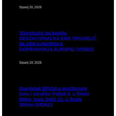
Srpanj 20, 2026
'Eksplozija'
na koplju:
SENZACIONALNA EMA TROGRLIĆ
MLAĐEJUNIORSKA
DOPRVAKINJA EUROPE! (VIDEO)
Srpanj 19, 2026
Završetak
EPU18 u pozitivnom
tonu i ozračju! Poljak 8. u finalu
800m, Sara Delić 13. u finalu
3000m (VIDEO)