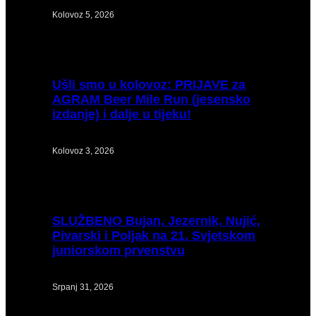
Kolovoz 5, 2026
Ušli
smo u kolovoz: PRIJAVE za
AGRAM Beer Mile Run (jesensko
izdanje) i dalje u tijeku!
Kolovoz 3, 2026
SLUŽBENO
Bujan, Jezernik, Nujić,
Pivarski i Poljak na 21. Svjetskom
juniorskom prvenstvu
Srpanj 31, 2026