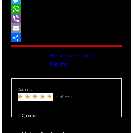
Twitter
WhatsApp
Viber
Email
Share
Link:
Preliminarne startne liste
Link 2:
Rezultati
Ocijeni sadržaj
(5 glasova)