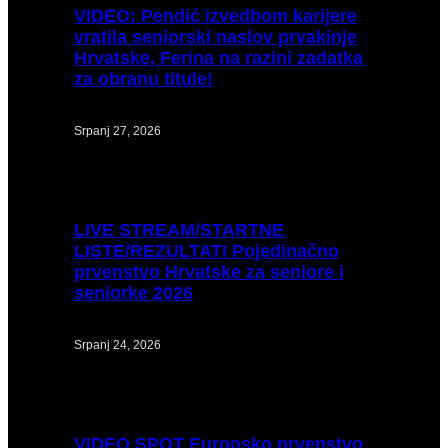
VIDEO:
Pendić izvedbom karijere
vratila seniorski naslov prvakinje
Hrvatske, Ferina na razini zadatka
za obranu titule!
Srpanj 27, 2026
LIVE
STREAM/STARTNE
LISTE/REZULTATI Pojedinačno
prvenstvo Hrvatske za seniore i
seniorke 2026
Srpanj 24, 2026
VIDEO
SPOT Europsko prvenstvo