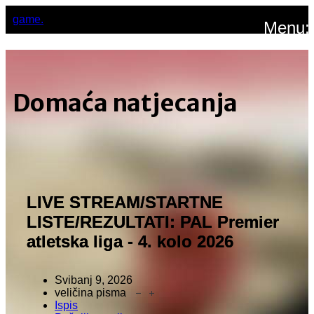
game.
Menu:
Domaća natjecanja
LIVE STREAM/STARTNE
LISTE/REZULTATI: PAL Premier
atletska liga - 4. kolo 2026
Svibanj 9, 2026
veličina pisma
Ispis