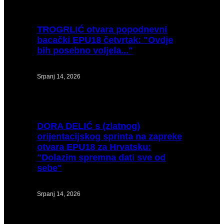
TROGRLIĆ
otvara popodnevni
bacački EPU18 četvrtak: "Ovdje
bih posebno voljela..."
Srpanj 14, 2026
DORA
DELIĆ s (zlatnog)
orijentacijskog sprinta na zapreke
otvara EPU18 za Hrvatsku:
"Dolazim spremna dati sve od
sebe"
Srpanj 14, 2026