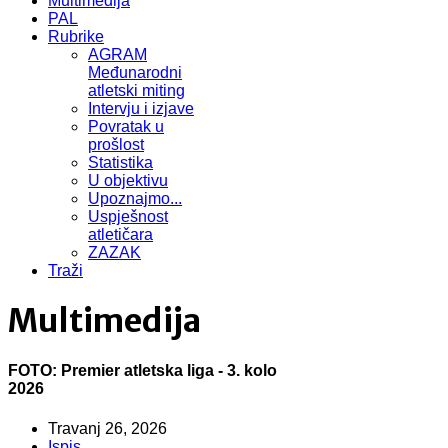
Multimedija
PAL
Rubrike
AGRAM
Međunarodni
atletski miting
Intervju i izjave
Povratak u
prošlost
Statistika
U objektivu
Upoznajmo...
Uspješnost
atletičara
ZAZAK
Traži
Multimedija
FOTO: Premier atletska liga - 3. kolo
2026
Travanj 26, 2026
Ispis