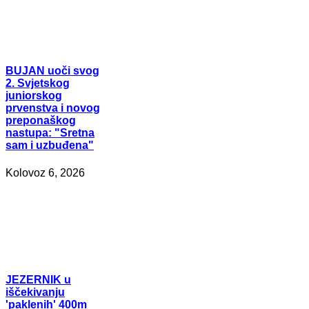
BUJAN
uoči svog
2. Svjetskog
juniorskog
prvenstva i novog
preponaškog
nastupa: "Sretna
sam i uzbuđena"
Kolovoz 6, 2026
JEZERNIK
u
iščekivanju
'paklenih' 400m