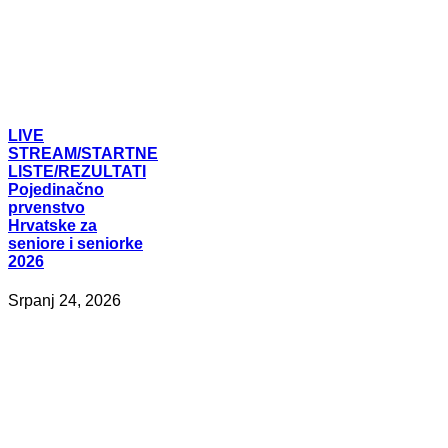
LIVE
STREAM/STARTNE
LISTE/REZULTATI
Pojedinačno
prvenstvo
Hrvatske za
seniore i seniorke
2026
Srpanj 24, 2026