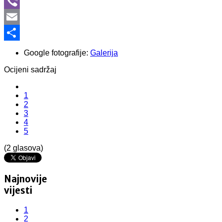
WhatsApp
Viber
Email
Share
Google fotografije:
Galerija
Ocijeni sadržaj
1
2
3
4
5
(2 glasova)
Najnovije
vijesti
1
2