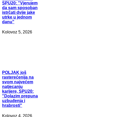
SPU20: "Vjerujem
da sam sposoban
istrčati dvije jake
utrke u jednom
danu"
Kolovoz 5, 2026
POLJAK
još
rasterećenija na
svom najvećem
natjecanju
karijere, SPU20:
"Dolazim prepuna
uzbuđenja i
hrabrosti"
Kolovoz 4, 2026