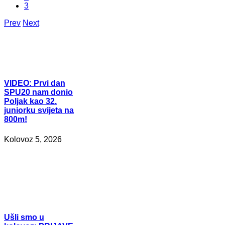
3
Prev
Next
VIDEO:
Prvi dan
SPU20 nam donio
Poljak kao 32.
juniorku svijeta na
800m!
Kolovoz 5, 2026
Ušli
smo u