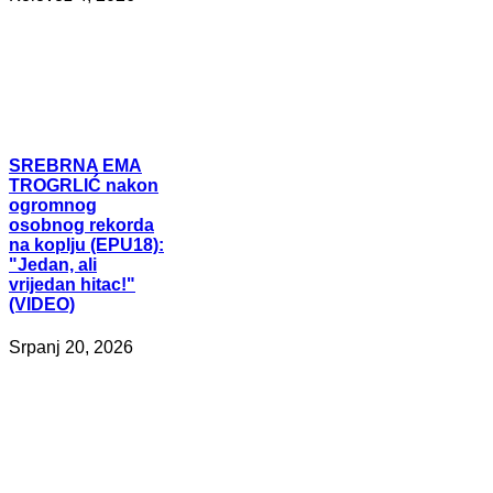
SREBRNA
EMA
TROGRLIĆ nakon
ogromnog
osobnog rekorda
na koplju (EPU18):
"Jedan, ali
vrijedan hitac!"
(VIDEO)
Srpanj 20, 2026