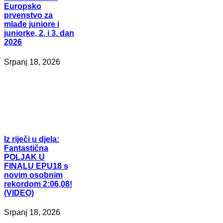
Europsko
prvenstvo za
mlađe juniore i
juniorke, 2. i 3. dan
2026
Srpanj 18, 2026
Iz
riječi u djela:
Fantastična
POLJAK U
FINALU EPU18 s
novim osobnim
rekordom 2:06,08!
(VIDEO)
Srpanj 18, 2026