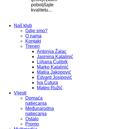
poboljšajte
kvalitetu...
Naš klub
Gdje smo?
O nama
Kontakt
Treneri
Antonija Žalac
Jasmina Katalinić
Ljiljana Ćulibrk
Marko Katalinić
Matija Jakopović
Edvard Josipović
Iva Čutura
Mateo Ružić
Vijesti
Domaća
natjecanja
Međunarodna
natjecanja
Ostalo
Promo