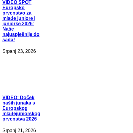
VIDEO
SPOT
Europsko
prvenstvo za
mlađe juniore i
juniorke 2026:
Naše
najuspješnije do
sada!
Srpanj 23, 2026
VIDEO:
Doček
naših junaka s
Europskog
mlađejuniorskog
prvenstva 2026
Srpanj 21, 2026