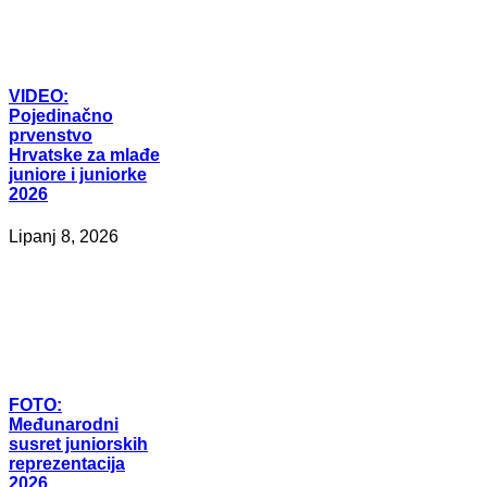
VIDEO:
Pojedinačno
prvenstvo
Hrvatske za mlađe
juniore i juniorke
2026
Lipanj 8, 2026
FOTO:
Međunarodni
susret juniorskih
reprezentacija
2026