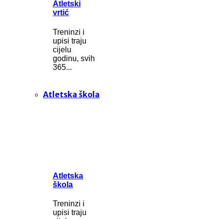
Atletski
vrtić
Treninzi i
upisi traju
cijelu
godinu, svih
365...
Atletska škola
Atletska
škola
Treninzi i
upisi traju