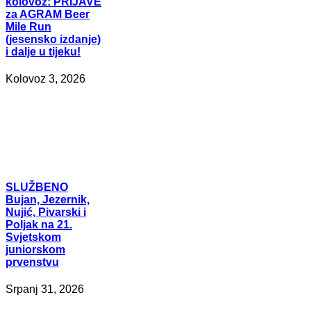
kolovoz: PRIJAVE
za AGRAM Beer
Mile Run
(jesensko izdanje)
i dalje u tijeku!
Kolovoz 3, 2026
SLUŽBENO
Bujan, Jezernik,
Nujić, Pivarski i
Poljak na 21.
Svjetskom
juniorskom
prvenstvu
Srpanj 31, 2026