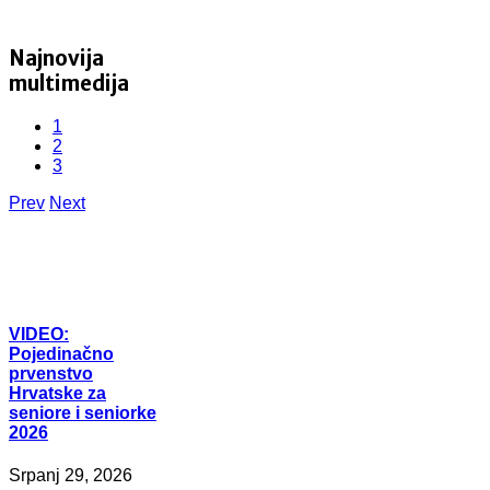
Najnovija
multimedija
1
2
3
Prev
Next
VIDEO:
Pojedinačno
prvenstvo
Hrvatske za
seniore i seniorke
2026
Srpanj 29, 2026