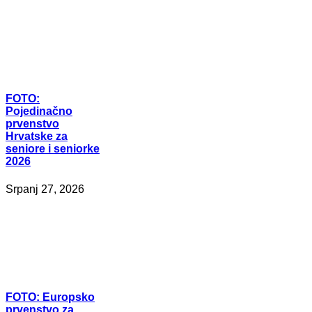
FOTO:
Pojedinačno
prvenstvo
Hrvatske za
seniore i seniorke
2026
Srpanj 27, 2026
FOTO:
Europsko
prvenstvo za