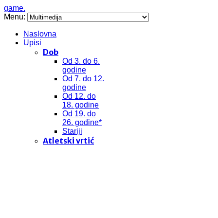
game.
Menu:
Naslovna
Upisi
Dob
Od 3. do 6.
godine
Od 7. do 12.
godine
Od 12. do
18. godine
Od 19. do
26. godine*
Stariji
Atletski vrtić