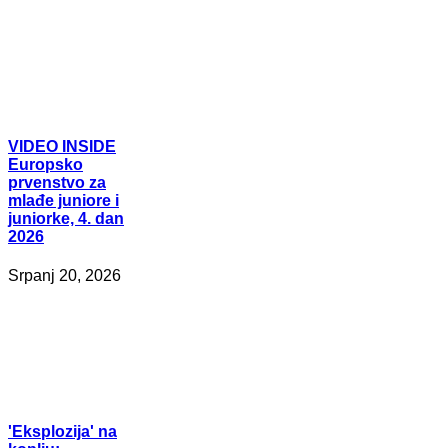
VIDEO
INSIDE
Europsko
prvenstvo za
mlađe juniore i
juniorke, 4. dan
2026
Srpanj 20, 2026
'Eksplozija'
na