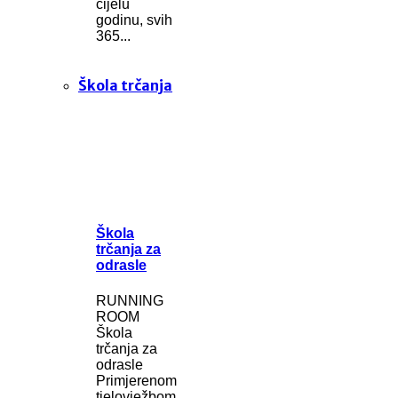
cijelu
godinu, svih
365...
Škola trčanja
Škola
trčanja za
odrasle
RUNNING
ROOM
Škola
trčanja za
odrasle
Primjerenom
tjelovježbom