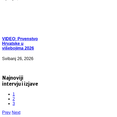
VIDEO:
Prvenstvo
Hrvatske u
višebojima 2026
Svibanj 26, 2026
Najnoviji
intervju i izjave
1
2
3
Prev
Next