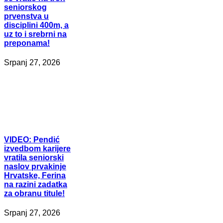
seniorskog
prvenstva u
disciplini 400m, a
uz to i srebrni na
preponama!
Srpanj 27, 2026
VIDEO:
Pendić
izvedbom karijere
vratila seniorski
naslov prvakinje
Hrvatske, Ferina
na razini zadatka
za obranu titule!
Srpanj 27, 2026