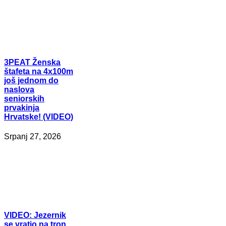
3PEAT
Ženska
štafeta na 4x100m
još jednom do
naslova
seniorskih
prvakinja
Hrvatske! (VIDEO)
Srpanj 27, 2026
VIDEO:
Jezernik
se vratio na tron