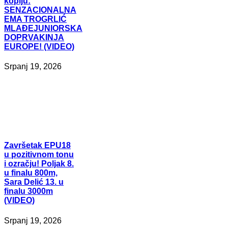
koplju:
SENZACIONALNA
EMA TROGRLIĆ
MLAĐEJUNIORSKA
DOPRVAKINJA
EUROPE! (VIDEO)
Srpanj 19, 2026
Završetak
EPU18
u pozitivnom tonu
i ozračju! Poljak 8.
u finalu 800m,
Sara Delić 13. u
finalu 3000m
(VIDEO)
Srpanj 19, 2026