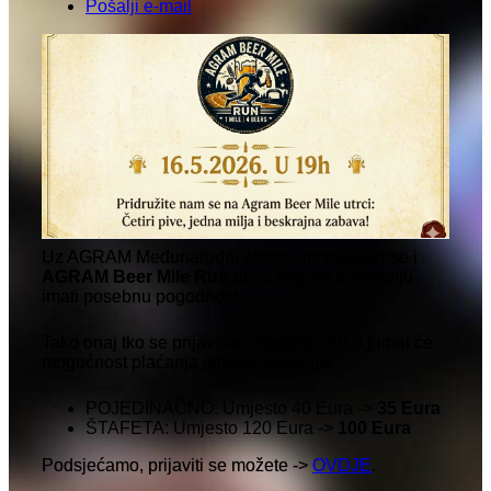
Pošalji e-mail
Uz AGRAM Međunarodni atletski miting bliži se i
AGRAM Beer Mile Run
utrka koja će u nedjelju
imati posebnu pogodnost.
Tako onaj tko se prijavi ovu nedjelju (10.5.) imat će
mogućnost plaćanja jeftinije startnine:
POJEDINAČNO: Umjesto 40 Eura ->
35 Eura
ŠTAFETA: Umjesto 120 Eura ->
100 Eura
Podsjećamo, prijaviti se možete ->
OVDJE
.