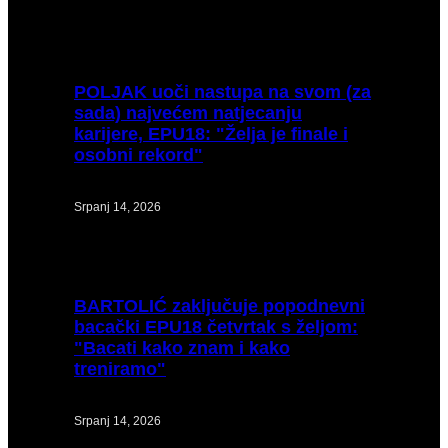
POLJAK
uoči nastupa na svom (za
sada) najvećem natjecanju
karijere, EPU18: "Želja je finale i
osobni rekord"
Srpanj 14, 2026
BARTOLIĆ
zaključuje popodnevni
bacački EPU18 četvrtak s željom:
"Bacati kako znam i kako
treniramo"
Srpanj 14, 2026