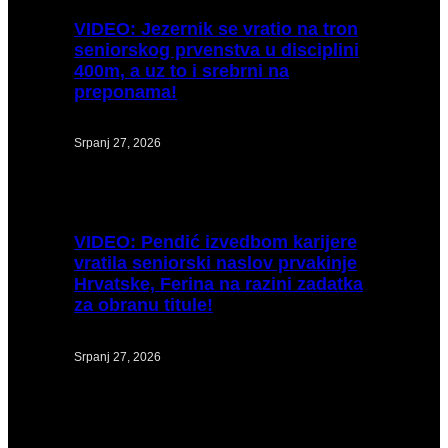
VIDEO:
Jezernik se vratio na tron
seniorskog prvenstva u disciplini
400m, a uz to i srebrni na
preponama!
Srpanj 27, 2026
VIDEO:
Pendić izvedbom karijere
vratila seniorski naslov prvakinje
Hrvatske, Ferina na razini zadatka
za obranu titule!
Srpanj 27, 2026