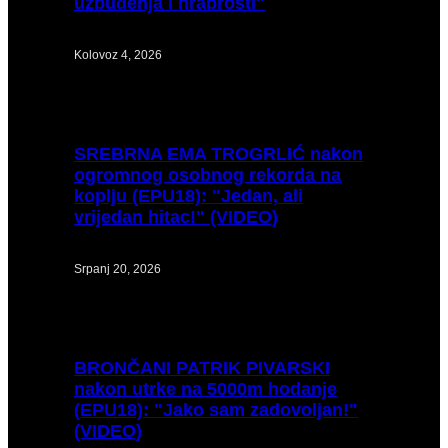
uzbuđenja i hrabrosti"
Kolovoz 4, 2026
SREBRNA
EMA TROGRLIĆ nakon
ogromnog osobnog rekorda na
koplju (EPU18): "Jedan, ali
vrijedan hitac!" (VIDEO)
Srpanj 20, 2026
BRONČANI
PATRIK PIVARSKI
nakon utrke na 5000m hodanje
(EPU18): "Jako sam zadovoljan!"
(VIDEO)