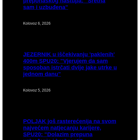
preponaškog nastupa: "Sretna
sam i uzbuđena"
Kolovoz 6, 2026
JEZERNIK
u iščekivanju 'paklenih'
400m SPU20: "Vjerujem da sam
sposoban istrčati dvije jake utrke u
jednom danu"
Kolovoz 5, 2026
POLJAK
još rasterećenija na svom
najvećem natjecanju karijere,
SPU20: "Dolazim prepuna