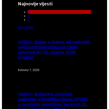
Najnovije vijesti
1
2
3
Prev
Next
VIDEO:
Bujan u jednoj od najboljih
ovosezonskih utrka na 100m
prepone do 52. mjesta u(20)
svijetu!
Kolovoz 7, 2026
VIDEO:
Briljantni Jezernik
zablistao u kvalifikacijama SPU20
s osobnim rekordom, na kraju 21.