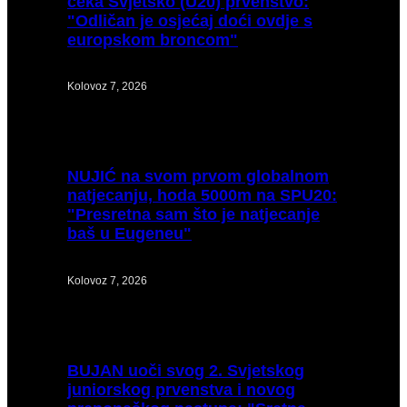
čeka Svjetsko (U20) prvenstvo:
"Odličan je osjećaj doći ovdje s
europskom broncom"
Kolovoz 7, 2026
NUJIĆ
na svom prvom globalnom
natjecanju, hoda 5000m na SPU20:
"Presretna sam što je natjecanje
baš u Eugeneu"
Kolovoz 7, 2026
BUJAN
uoči svog 2. Svjetskog
juniorskog prvenstva i novog