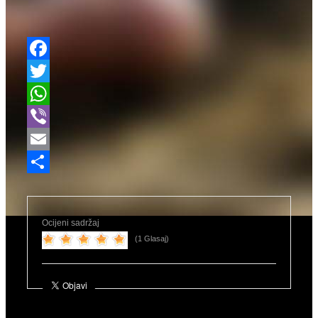
Facebook
Twitter
WhatsApp
Viber
Email
Share
Ocijeni sadržaj
(1 Glasaj)