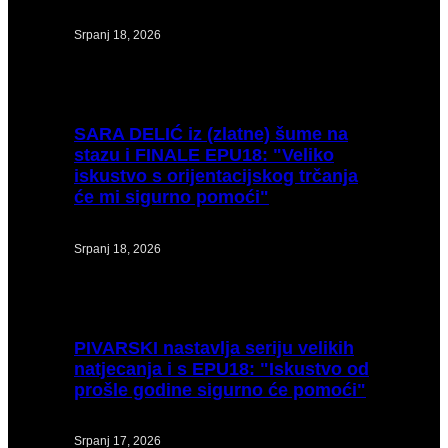
Srpanj 18, 2026
SARA
DELIĆ iz (zlatne) šume na
stazu i FINALE EPU18: "Veliko
iskustvo s orijentacijskog trčanja
će mi sigurno pomoći"
Srpanj 18, 2026
PIVARSKI
nastavlja seriju velikih
natjecanja i s EPU18: "Iskustvo od
prošle godine sigurno će pomoći"
Srpanj 17, 2026