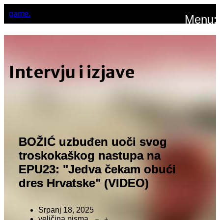
game.
Menu:
Intervju i izjave
BOŽIĆ uzbuđen uoči svog
troskokaškog nastupa na
EPU23: "Jedva čekam obući
dres Hrvatske" (VIDEO)
Srpanj 18, 2025
veličina pisma