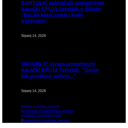
BARTOLIĆ
zaključuje popodnevni
bacački EPU18 četvrtak s željom:
"Bacati kako znam i kako
treniramo"
Srpanj 14, 2026
TROGRLIĆ
otvara popodnevni
bacački EPU18 četvrtak: "Ovdje
bih posebno voljela..."
Srpanj 14, 2026
twitter.com/ak_agram
facebook.com/atletika.agram
youtube.com/akagram
instagram.com/ak_agram