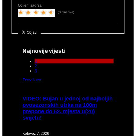
Ocijeni sadržaj
(3 glasova)
Najnovije vijesti
1
2
3
Prev
Next
VIDEO:
Bujan u jednoj od najboljih
ovosezonskih utrka na 100m
prepone do 52. mjesta u(20)
svijetu!
Kolovoz 7, 2026