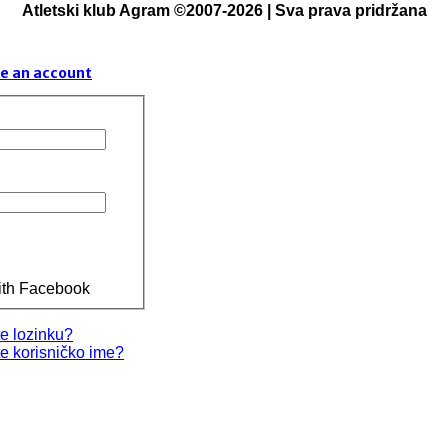
Atletski klub Agram ©2007-2026 | Sva prava pridržana
e an account
ith Facebook
te lozinku?
te korisničko ime?