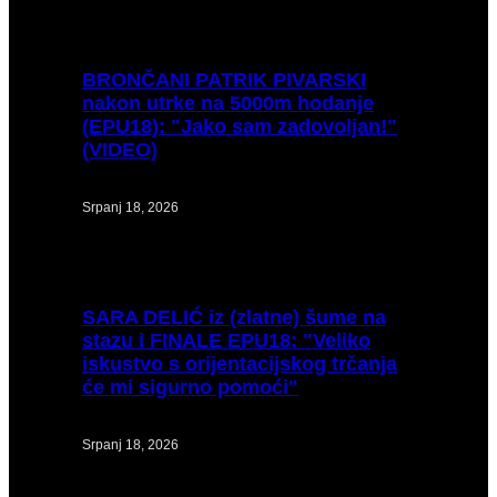
BRONČANI
PATRIK PIVARSKI
nakon utrke na 5000m hodanje
(EPU18): "Jako sam zadovoljan!"
(VIDEO)
Srpanj 18, 2026
SARA
DELIĆ iz (zlatne) šume na
stazu i FINALE EPU18: "Veliko
iskustvo s orijentacijskog trčanja
će mi sigurno pomoći"
Srpanj 18, 2026