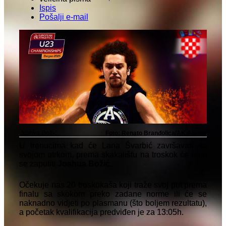
Ispis
Pošalji e-mail
Joshua Božić
Foto: Renato Branđolica/AK Agram
U trenucima kad će Lana Švarbić završavati sa
svojom utrkom, prema skakalištu na troskok će nam
se zaputiti
Joshua Božić
.
Očekuje nas 20 troskokaša koji traže svoj put prema
finalu sa skokom preko zadane norme ili će se
naknadno vidjeti po plasmanu (što boljem rezultatu),
a početak kvalifikacija predviđen je za 13:05h.