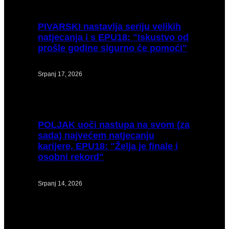
PIVARSKI
nastavlja seriju velikih
natjecanja i s EPU18: "Iskustvo od
prošle godine sigurno će pomoći"
Srpanj 17, 2026
POLJAK
uoči nastupa na svom (za
sada) najvećem natjecanju
karijere, EPU18: "Želja je finale i
osobni rekord"
Srpanj 14, 2026