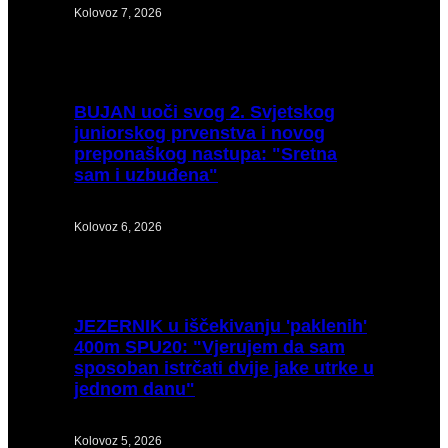
Kolovoz 7, 2026
BUJAN
uoči svog 2. Svjetskog
juniorskog prvenstva i novog
preponaškog nastupa: "Sretna
sam i uzbuđena"
Kolovoz 6, 2026
JEZERNIK
u iščekivanju 'paklenih'
400m SPU20: "Vjerujem da sam
sposoban istrčati dvije jake utrke u
jednom danu"
Kolovoz 5, 2026