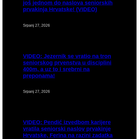
još jednom do naslova seniorskih
prvakinja Hrvatske! (VIDEO)
Srpanj 27, 2026
VIDEO:
Jezernik se vratio na tron
seniorskog prvenstva u disciplini
400m, a uz to i srebrni na
preponama!
Srpanj 27, 2026
VIDEO:
Pendić izvedbom karijere
vratila seniorski naslov prvakinje
Hrvatske, Ferina na razini zadatka