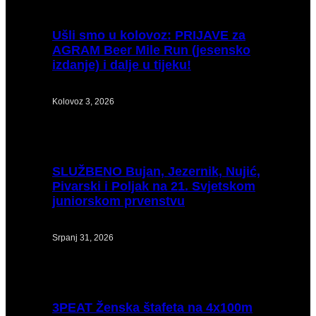
Ušli
smo u kolovoz: PRIJAVE za
AGRAM Beer Mile Run (jesensko
izdanje) i dalje u tijeku!
Kolovoz 3, 2026
SLUŽBENO
Bujan, Jezernik, Nujić,
Pivarski i Poljak na 21. Svjetskom
juniorskom prvenstvu
Srpanj 31, 2026
3PEAT
Ženska štafeta na 4x100m