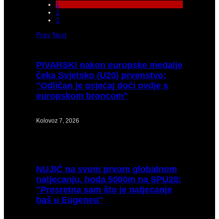
1
2
3
Prev
Next
PIVARSKI
nakon europske medalje
čeka Svjetsko (U20) prvenstvo:
"Odličan je osjećaj doći ovdje s
europskom broncom"
Kolovoz 7, 2026
NUJIĆ
na svom prvom globalnom
natjecanju, hoda 5000m na SPU20:
"Presretna sam što je natjecanje
baš u Eugeneu"