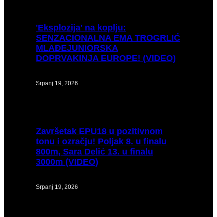
'Eksplozija'
na koplju:
SENZACIONALNA EMA TROGRLIĆ
MLAĐEJUNIORSKA
DOPRVAKINJA EUROPE! (VIDEO)
Srpanj 19, 2026
Završetak
EPU18 u pozitivnom
tonu i ozračju! Poljak 8. u finalu
800m, Sara Delić 13. u finalu
3000m (VIDEO)
Srpanj 19, 2026