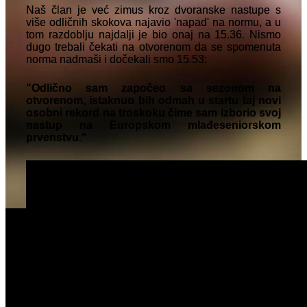
Naš član je već zimus kroz dvoranske nastupe s
više odličnih skokova najavio 'napad' na normu, a u
tom razdoblju najdalji je bio onaj na 15.36. Nismo
dugo trebali čekati na otvorenom da se spomenuta
norma nadmaši i dočekali smo 15.53:
"Odlično sam započeo sa sezonom na
otvorenom, istaknuo bih odmah u startu taj novi
osobni rekord na troskoku čime sam izborio svoj
nastup na Europskom mlađeseniorskom
prvenstvu."