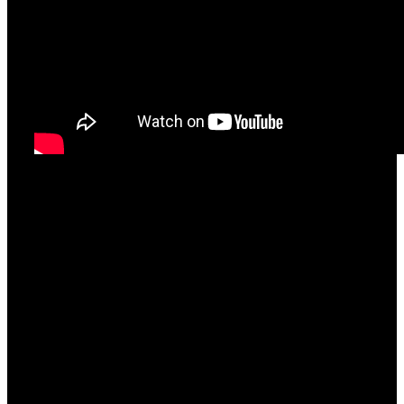
U nastavku sezone nismo ga gledali samo u
skakačkim disciplinama, štoviše, imao je i jednu
utrku na 100m (11.32). No prioriteti se znaju: