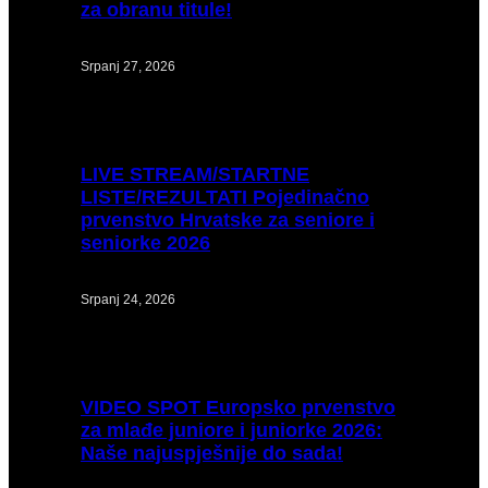
za obranu titule!
Srpanj 27, 2026
LIVE
STREAM/STARTNE
LISTE/REZULTATI Pojedinačno
prvenstvo Hrvatske za seniore i
seniorke 2026
Srpanj 24, 2026
VIDEO
SPOT Europsko prvenstvo
za mlađe juniore i juniorke 2026:
Naše najuspješnije do sada!