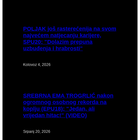
POLJAK
još rasterećenija na svom
najvećem natjecanju karijere,
SPU20: "Dolazim prepuna
uzbuđenja i hrabrosti"
Kolovoz 4, 2026
SREBRNA
EMA TROGRLIĆ nakon
ogromnog osobnog rekorda na
koplju (EPU18): "Jedan, ali
vrijedan hitac!" (VIDEO)
Srpanj 20, 2026