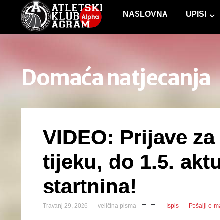
NASLOVNA
UPISI
Domaća natjecanja
VIDEO: Prijave za
tijeku, do 1.5. akt
startnina!
Travanj 29, 2026
veličina pisma
Ispis
Pošalji e-ma