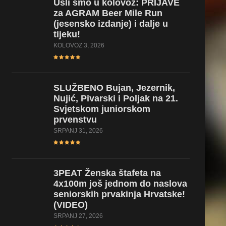
Ušli
smo u kolovoz: PRIJAVE
za AGRAM Beer Mile Run
(jesensko izdanje) i dalje u
tijeku!
KOLOVOZ 3, 2026
SLUŽBENO
Bujan, Jezernik,
Nujić, Pivarski i Poljak na 21.
Svjetskom juniorskom
prvenstvu
SRPANJ 31, 2026
3PEAT
Ženska štafeta na
4x100m još jednom do naslova
seniorskih prvakinja Hrvatske!
(VIDEO)
SRPANJ 27, 2026