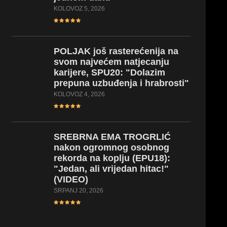
KOLOVOZ 5, 2026
POLJAK
još rasterećenija na
svom najvećem natjecanju
karijere, SPU20: "Dolazim
prepuna uzbuđenja i hrabrosti"
KOLOVOZ 4, 2026
SREBRNA
EMA TROGRLIĆ
nakon ogromnog osobnog
rekorda na koplju (EPU18):
"Jedan, ali vrijedan hitac!"
(VIDEO)
SRPANJ 20, 2026