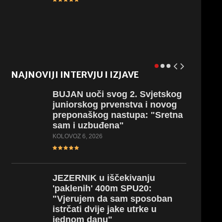
NAJNOVIJI INTERVJU I IZJAVE
BUJAN
uoči svog 2. Svjetskog
juniorskog prvenstva i novog
preponaškog nastupa: "Sretna
sam i uzbuđena"
KOLOVOZ 6, 2026
JEZERNIK
u iščekivanju
'paklenih' 400m SPU20:
"Vjerujem da sam sposoban
istrčati dvije jake utrke u
jednom danu"