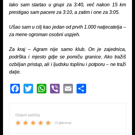
Iako sam startao u grupi za 3:40, već nakon 15 km
prestigao sam pacere za 3:10, a zatim i one za 3:05.
Ušao sam u cilj kao jedan od prvih 1.000 natjecatelja –
za mene ogroman osobni uspjeh.
Za kraj – Agram nije samo klub. On je zajednica,
podrška i mjesto gdje se pomiču granice. Ako tražiš
ozbiljan pristup, ali i ljudsku toplinu i potporu – ne traži
dalje.
F
T
W
Vi
E
S
a
wi
h
b
m
h
c
tt
at
er
ail
ar
e
er
s
e
Ocijeni sadržaj
(3 glasova)
b
A