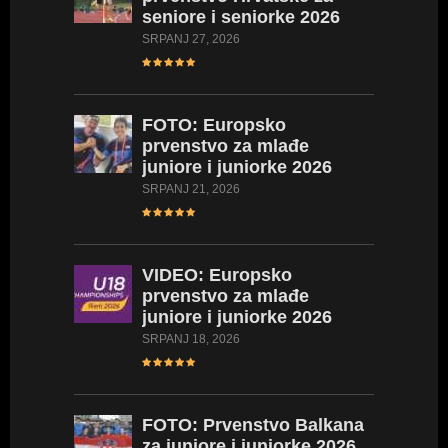
seniore i seniorke 2026
SRPANJ 27, 2026
L
FOTO:
Europsko
prvenstvo za mlađe
juniore i juniorke 2026
SRPANJ 21, 2026
L
VIDEO:
Europsko
prvenstvo za mlađe
juniore i juniorke 2026
SRPANJ 18, 2026
FOTO:
Prvenstvo Balkana
L
za juniore i juniorke 2026