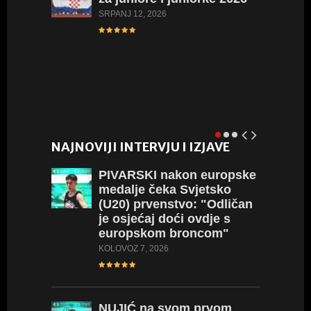
SRPANJ 12, 2026
L
NAJNOVIJI INTERVJU I IZJAVE
PIVARSKI
nakon europske
medalje čeka Svjetsko
(U20) prvenstvo: "Odličan
je osjećaj doći ovdje s
europskom broncom"
KOLOVOZ 7, 2026
NUJIĆ
na svom prvom