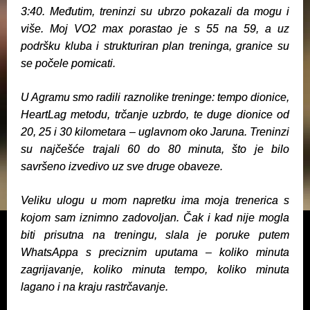
3:40. Međutim, treninzi su ubrzo pokazali da mogu i
više. Moj VO2 max porastao je s 55 na 59, a uz
podršku kluba i strukturiran plan treninga, granice su
se počele pomicati.
U Agramu smo radili raznolike treninge: tempo dionice,
HeartLag metodu, trčanje uzbrdo, te duge dionice od
20, 25 i 30 kilometara – uglavnom oko Jaruna. Treninzi
su najčešće trajali 60 do 80 minuta, što je bilo
savršeno izvedivo uz sve druge obaveze.
Veliku ulogu u mom napretku ima moja trenerica s
kojom sam iznimno zadovoljan. Čak i kad nije mogla
biti prisutna na treningu, slala je poruke putem
WhatsAppa s preciznim uputama – koliko minuta
zagrijavanje, koliko minuta tempo, koliko minuta
lagano i na kraju rastrčavanje.