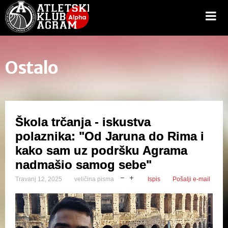
Ostalo
Škola trčanja - iskustva
polaznika: "Od Jaruna do Rima i
kako sam uz podršku Agrama
nadmašio samog sebe"
Travanj 12, 2025
veličina pisma
Ispis
Pošalji e-mail