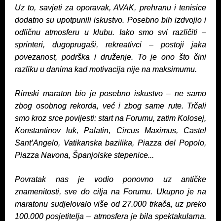
Uz to, savjeti za oporavak, AVAK, prehranu i tenisice
dodatno su upotpunili iskustvo. Posebno bih izdvojio i
odličnu atmosferu u klubu. Iako smo svi različiti –
sprinteri, dugoprugaši, rekreativci – postoji jaka
povezanost, podrška i druženje. To je ono što čini
razliku u danima kad motivacija nije na maksimumu.
Rimski maraton bio je posebno iskustvo – ne samo
zbog osobnog rekorda, već i zbog same rute. Trčali
smo kroz srce povijesti: start na Forumu, zatim Kolosej,
Konstantinov luk, Palatin, Circus Maximus, Castel
Sant’Angelo, Vatikanska bazilika, Piazza del Popolo,
Piazza Navona, Španjolske stepenice...
Povratak nas je vodio ponovno uz antičke
znamenitosti, sve do cilja na Forumu. Ukupno je na
maratonu sudjelovalo više od 27.000 trkača, uz preko
100.000 posjetitelja – atmosfera je bila spektakularna.