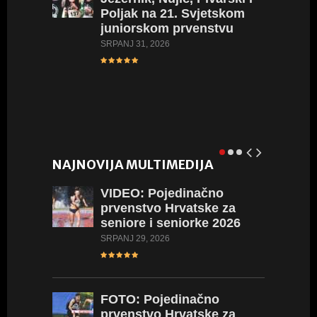
Poljak na 21. Svjetskom
juniorskom prvenstvu
SRPANJ 31, 2026
NAJNOVIJA MULTIMEDIJA
VIDEO:
Pojedinačno
prvenstvo Hrvatske za
seniore i seniorke 2026
SRPANJ 29, 2026
L
FOTO:
Pojedinačno
prvenstvo Hrvatske za