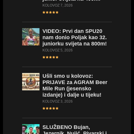
KOLOVOZ 7, 2026
VIDEO:
Prvi dan SPU20
nam donio Poljak kao 32.
juniorku svijeta na 800m!
KOLOVOZ 5, 2026
Ušli
smo u kolovoz:
PRIJAVE za AGRAM Beer
Mile Run (jesensko
izdanje) i dalje u tijeku!
KOLOVOZ 3, 2026
SLUŽBENO
Bujan,
Jezernik, Nujić, Pivarski i