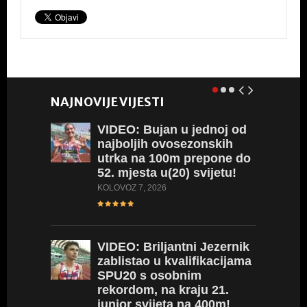
o
p
o
p
k
NAJNOVIJE VIJESTI
VIDEO:
Bujan u jednoj od
najboljih ovosezonskih
utrka na 100m prepone do
52. mjesta u(20) svijetu!
KOLOVOZ 7, 2026
VIDEO:
Briljantni Jezernik
zablistao u kvalifikacijama
SPU20 s osobnim
rekordom, na kraju 21.
junior svijeta na 400m!