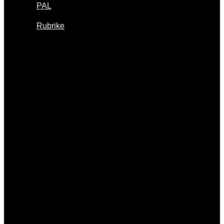
PAL
Rubrike
AGRAM
Međunarodni
atletski miting
Intervju i izjave
Povratak u
prošlost
Statistika
U objektivu
Upoznajmo...