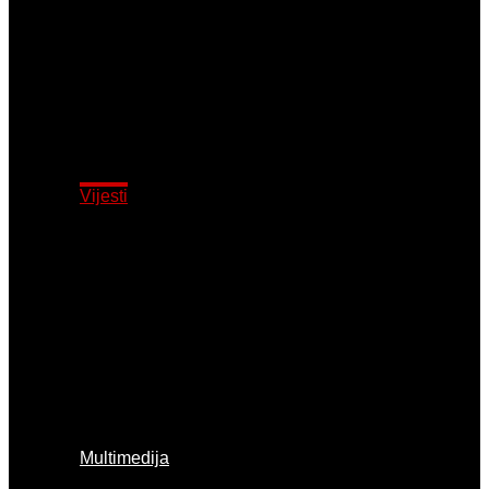
Matija Jakopović
Edvard Josipović
Iva Čutura
Mateo Ružić
Vijesti
Domaća natjecanja
Međunarodna
natjecanja
Ostalo
Promo
Multimedija