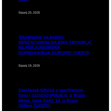
Srpanj 20, 2026
'Eksplozija'
na koplju:
SENZACIONALNA EMA TROGRLIĆ
MLAĐEJUNIORSKA
DOPRVAKINJA EUROPE! (VIDEO)
Srpanj 19, 2026
Završetak
EPU18 u pozitivnom
tonu i ozračju! Poljak 8. u finalu
800m, Sara Delić 13. u finalu
3000m (VIDEO)