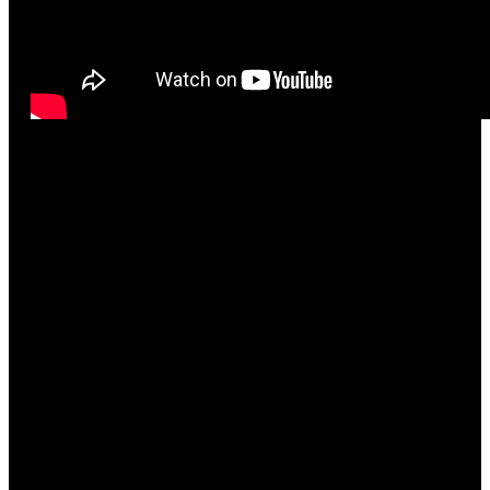
Jedini domaći predstavnik, a ujedno i naš član,
Duje
Dodig
, pozicionirao se iza njih dvojice bacivši 41.90.
Zahvaljujemo se svim natjecateljima što su svojim
dolaskom uveličali značaj našeg novog memorijala i
također odali počast profesoru, a zahvaljujemo se i