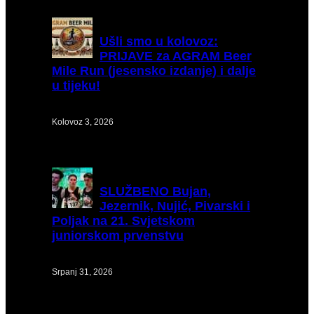
Ušli
smo u kolovoz:
PRIJAVE za AGRAM Beer
Mile Run (jesensko izdanje) i dalje
u tijeku!
Kolovoz 3, 2026
SLUŽBENO
Bujan,
Jezernik, Nujić, Pivarski i
Poljak na 21. Svjetskom
juniorskom prvenstvu
Srpanj 31, 2026