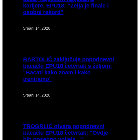
karijere, EPU18: "Želja je finale i
osobni rekord"
Srpanj 14, 2026
BARTOLIĆ
zaključuje popodnevni
bacački EPU18 četvrtak s željom:
"Bacati kako znam i kako
treniramo"
Srpanj 14, 2026
TROGRLIĆ
otvara popodnevni
bacački EPU18 četvrtak: "Ovdje
bih posebno voljela..."