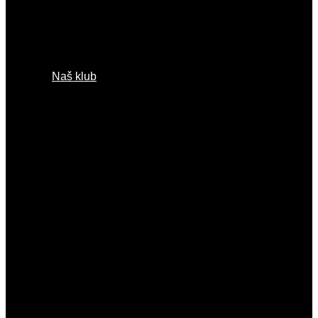
kvalitetu...
Naš klub
Gdje smo?
O nama
Kontakt
Treneri
Antonija Žalac
Jasmina Katalinić
Ljiljana Ćulibrk
Marko Katalinić