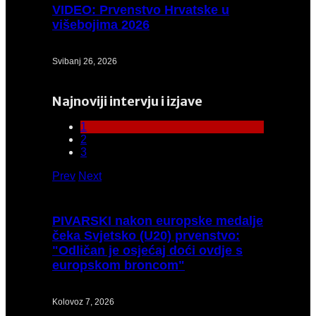
VIDEO:
Prvenstvo Hrvatske u
višebojima 2026
Svibanj 26, 2026
Najnoviji intervju i izjave
1
2
3
Prev
Next
PIVARSKI
nakon europske medalje
čeka Svjetsko (U20) prvenstvo:
"Odličan je osjećaj doći ovdje s
europskom broncom"
Kolovoz 7, 2026