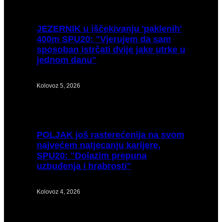
JEZERNIK
u iščekivanju 'paklenih'
400m SPU20: "Vjerujem da sam
sposoban istrčati dvije jake utrke u
jednom danu"
Kolovoz 5, 2026
POLJAK
još rasterećenija na svom
najvećem natjecanju karijere,
SPU20: "Dolazim prepuna
uzbuđenja i hrabrosti"
Kolovoz 4, 2026