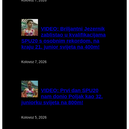
Kolovoz 7, 2026
VIDEO:
Briljantni Jezernik
zablistao u kvalifikacijama
SPU20 s osobnim rekordom, na
kraju 21. junior svijeta na 400m!
Kolovoz 7, 2026
VIDEO:
Prvi dan SPU20
nam donio Poljak kao 32.
juniorku svijeta na 800m!
Kolovoz 5, 2026