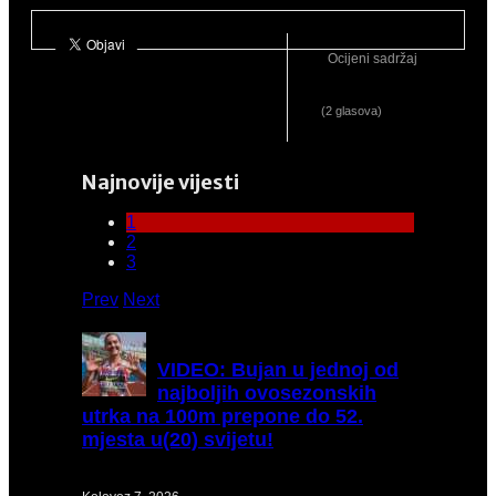
Ocijeni sadržaj
(2 glasova)
Najnovije vijesti
1
2
3
Prev
Next
VIDEO:
Bujan u jednoj od
najboljih ovosezonskih
utrka na 100m prepone do 52.
mjesta u(20) svijetu!