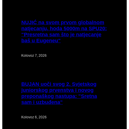
NUJIĆ
na svom prvom globalnom
natjecanju, hoda 5000m na SPU20:
"Presretna sam što je natjecanje
baš u Eugeneu"
Kolovoz 7, 2026
BUJAN
uoči svog 2. Svjetskog
juniorskog prvenstva i novog
preponaškog nastupa: "Sretna
sam i uzbuđena"
Kolovoz 6, 2026