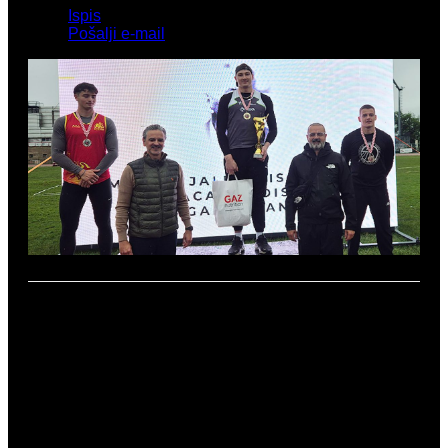
Ispis
Pošalji e-mail
Svečanost proglašenja
Foto: AK Agram
Odlazak jednog istinskog velikana, profesora emeritusa
Dragana Milanovića
ostavio je traga na nama i željeli
smo odmah iskoristiti priliku da mu odamo počast.
Tako će biti i u sljedećim godinama natjecanja koja
dolaze.
Natjecanje muškog bacanja diska održalo se u