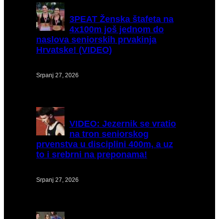
3PEAT
Ženska štafeta na
4x100m još jednom do
naslova seniorskih prvakinja
Hrvatske! (VIDEO)
Srpanj 27, 2026
VIDEO:
Jezernik se vratio
na tron seniorskog
prvenstva u disciplini 400m, a uz
to i srebrni na preponama!
Srpanj 27, 2026