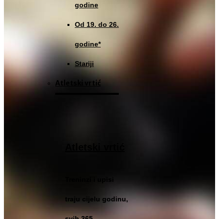
godine
Od 19. do 26.
godine*
Stariji
Atletski vrtić
Atletski vrtić
Treninzi i upisi
traju cijelu godinu,
svih 365...