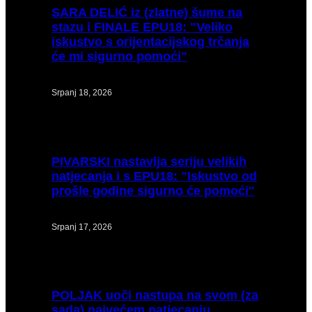
SARA
DELIĆ iz (zlatne) šume na
stazu i FINALE EPU18: "Veliko
iskustvo s orijentacijskog trčanja
će mi sigurno pomoći"
Srpanj 18, 2026
PIVARSKI
nastavlja seriju velikih
natjecanja i s EPU18: "Iskustvo od
prošle godine sigurno će pomoći"
Srpanj 17, 2026
POLJAK
uoči nastupa na svom (za
sada) najvećem natjecanju