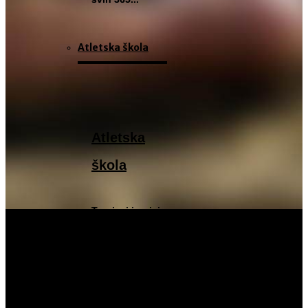
Atletska škola
Atletska
škola
Treninzi i upisi
traju cijelu godinu,
svih 365...