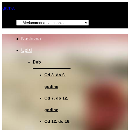
game.
Menu:
Naslovna
Upisi
Dob
Od 3. do 6.
godine
Od 7. do 12.
godine
Od 12. do 18.