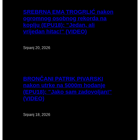
SREBRNA
EMA TROGRLIĆ nakon
ogromnog osobnog rekorda na
koplju (EPU18): "Jedan, ali
vrijedan hitac!" (VIDEO)
Srpanj 20, 2026
BRONČANI
PATRIK PIVARSKI
nakon utrke na 5000m hodanje
(EPU18): "Jako sam zadovoljan!"
(VIDEO)
Srpanj 18, 2026