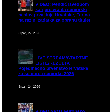
VIDEO:
Pendić izvedbom
karijere vratila seniorski
naslov prvakinje Hrvatske, Ferina
na razini zadatka za obranu titule!
Srpanj 27, 2026
LIVE
STREAM/STARTNE
LISTE/REZULTATI
Pojedinačno prvenstvo Hrvatske
za seniore i seniorke 2026
Srpanj 24, 2026
VIDEO
SPOT Europsko