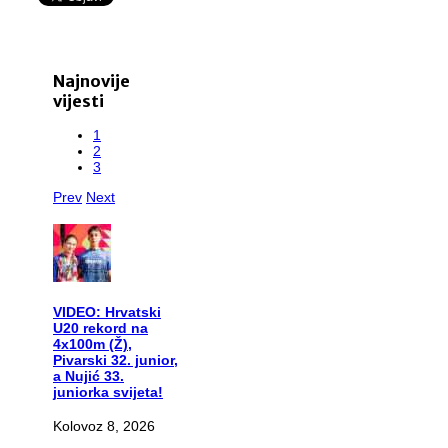
Najnovije
vijesti
1
2
3
Prev
Next
VIDEO:
Hrvatski
U20 rekord na
4x100m (Ž),
Pivarski 32. junior,
a Nujić 33.
juniorka svijeta!
Kolovoz 8, 2026