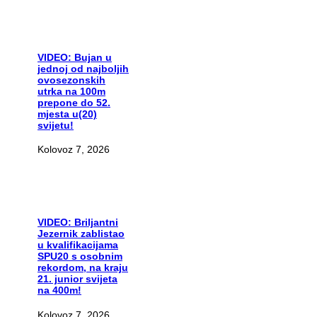
VIDEO:
Bujan u
jednoj od najboljih
ovosezonskih
utrka na 100m
prepone do 52.
mjesta u(20)
svijetu!
Kolovoz 7, 2026
VIDEO:
Briljantni
Jezernik zablistao
u kvalifikacijama
SPU20 s osobnim
rekordom, na kraju
21. junior svijeta
na 400m!
Kolovoz 7, 2026