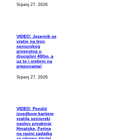
Srpanj 27, 2026
VIDEO:
Jezernik se
vratio na tron
seniorskog
prvenstva u
disciplini 400m, a
uz to i srebrni na
preponama!
Srpanj 27, 2026
VIDEO:
Pendić
izvedbom karijere
vratila seniorski
naslov prvakinje
Hrvatske, Ferina
na razini zadatka
za obranu titule!