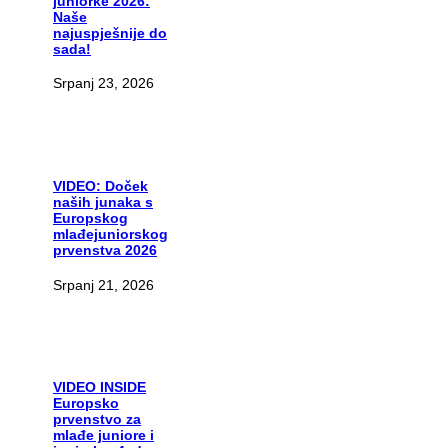
juniorke 2026:
Naše
najuspješnije do
sada!
Srpanj 23, 2026
VIDEO:
Doček
naših junaka s
Europskog
mlađejuniorskog
prvenstva 2026
Srpanj 21, 2026
VIDEO
INSIDE
Europsko
prvenstvo za
mlađe juniore i