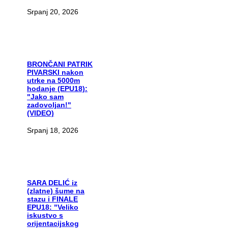
Srpanj 20, 2026
BRONČANI
PATRIK
PIVARSKI nakon
utrke na 5000m
hodanje (EPU18):
"Jako sam
zadovoljan!"
(VIDEO)
Srpanj 18, 2026
SARA
DELIĆ iz
(zlatne) šume na
stazu i FINALE
EPU18: "Veliko
iskustvo s
orijentacijskog