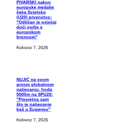
PIVARSKI
nakon
europske medalje
čeka Svjetsko
(U20) prvenstvo:
"Odličan je osjećaj
doći ovdje s
europskom
broncom"
Kolovoz 7, 2026
NUJIĆ
na svom
prvom globalnom
natjecanju, hoda
5000m na SPU20:
"Presretna sam
što je natjecanje
baš u Eugeneu"
Kolovoz 7, 2026