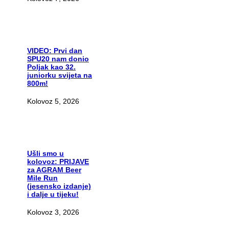
VIDEO:
Prvi dan
SPU20 nam donio
Poljak kao 32.
juniorku svijeta na
800m!
Kolovoz 5, 2026
Ušli
smo u
kolovoz: PRIJAVE
za AGRAM Beer
Mile Run
(jesensko izdanje)
i dalje u tijeku!
Kolovoz 3, 2026