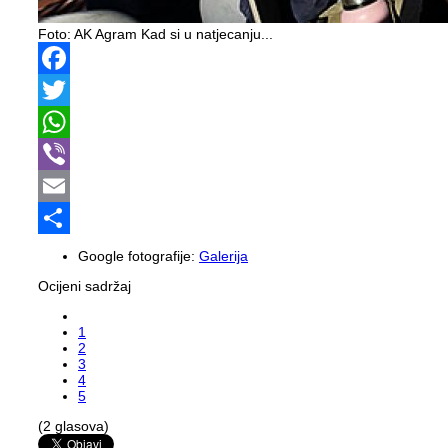
Foto: AK Agram
Kad si u natjecanju...
Facebook
Twitter
WhatsApp
Viber
Email
Share
Google fotografije:
Galerija
Ocijeni sadržaj
1
2
3
4
5
(2 glasova)