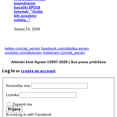
popodnevni
bacački EPU18
četvrtak: "Ovdje
bih posebno
voljela..."
Srpanj 14, 2026
twitter.com/ak_agram
facebook.com/atletika.agram
youtube.com/akagram
instagram.com/ak_agram
Atletski klub Agram ©2007-2026 | Sva prava pridržana
Log in
or
create an account
Korisničko ime
Lozinka
Zapamti me
Log in with Facebook
fb icon