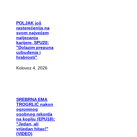
POLJAK
još
rasterećenija na
svom najvećem
natjecanju
karijere, SPU20:
"Dolazim prepuna
uzbuđenja i
hrabrosti"
Kolovoz 4, 2026
SREBRNA
EMA
TROGRLIĆ nakon
ogromnog
osobnog rekorda
na koplju (EPU18):
"Jedan, ali
vrijedan hitac!"
(VIDEO)