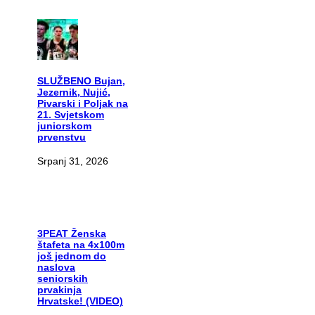
SLUŽBENO
Bujan,
Jezernik, Nujić,
Pivarski i Poljak na
21. Svjetskom
juniorskom
prvenstvu
Srpanj 31, 2026
3PEAT
Ženska
štafeta na 4x100m
još jednom do
naslova
seniorskih
prvakinja
Hrvatske! (VIDEO)