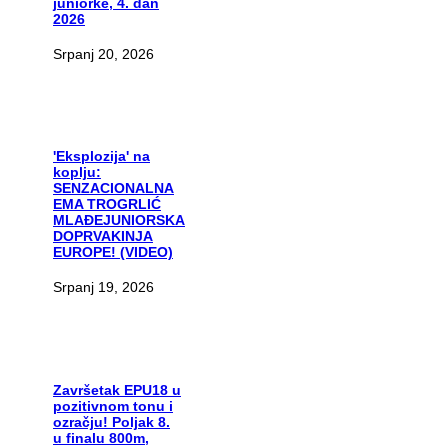
juniorke, 4. dan
2026
Srpanj 20, 2026
'Eksplozija'
na
koplju:
SENZACIONALNA
EMA TROGRLIĆ
MLAĐEJUNIORSKA
DOPRVAKINJA
EUROPE! (VIDEO)
Srpanj 19, 2026
Završetak
EPU18 u
pozitivnom tonu i
ozračju! Poljak 8.
u finalu 800m,