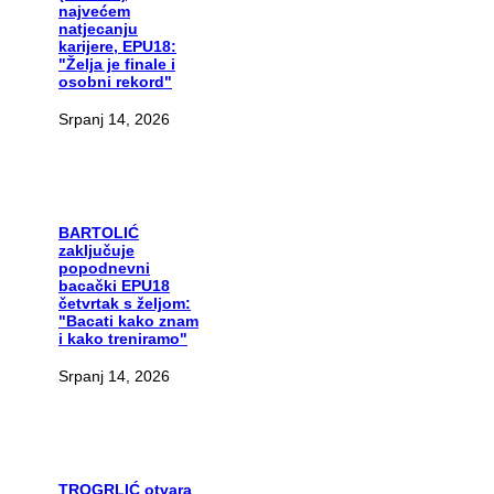
najvećem
natjecanju
karijere, EPU18:
"Želja je finale i
osobni rekord"
Srpanj 14, 2026
BARTOLIĆ
zaključuje
popodnevni
bacački EPU18
četvrtak s željom:
"Bacati kako znam
i kako treniramo"
Srpanj 14, 2026
TROGRLIĆ
otvara