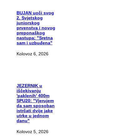
BUJAN
uoči svog
2. Svjetskog
juniorskog
prvenstva i novog
preponaškog
nastupa: "Sretna
sam i uzbuđena"
Kolovoz 6, 2026
JEZERNIK
u
iščekivanju
'paklenih' 400m
SPU20: "Vjerujem
da sam sposoban
istrčati dvije jake
utrke u jednom
danu"
Kolovoz 5, 2026