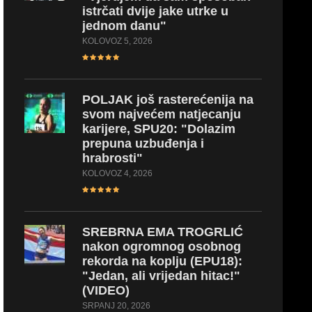
istrčati dvije jake utrke u
jednom danu"
KOLOVOZ 5, 2026
POLJAK
još rasterećenija na
svom najvećem natjecanju
karijere, SPU20: "Dolazim
prepuna uzbuđenja i
hrabrosti"
KOLOVOZ 4, 2026
SREBRNA
EMA TROGRLIĆ
nakon ogromnog osobnog
rekorda na koplju (EPU18):
"Jedan, ali vrijedan hitac!"
(VIDEO)
SRPANJ 20, 2026