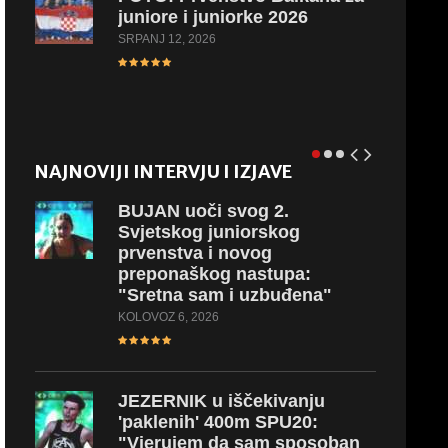
juniore i juniorke 2026
SRPANJ 12, 2026
NAJNOVIJI INTERVJU I IZJAVE
BUJAN
uoči svog 2.
Svjetskog juniorskog
prvenstva i novog
preponaškog nastupa:
"Sretna sam i uzbuđena"
KOLOVOZ 6, 2026
JEZERNIK
u iščekivanju
'paklenih' 400m SPU20:
"Vjerujem da sam sposoban