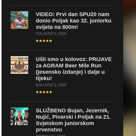
VIDEO:
Prvi dan SPU20 nam
donio Poljak kao 32. juniorku
svijeta na 800m!
KOLOVOZ 5, 2026
Ušli
smo u kolovoz: PRIJAVE
za AGRAM Beer Mile Run
(jesensko izdanje) i dalje u
tijeku!
KOLOVOZ 3, 2026
SLUŽBENO
Bujan, Jezernik,
Nujić, Pivarski i Poljak na 21.
Svjetskom juniorskom
prvenstvu