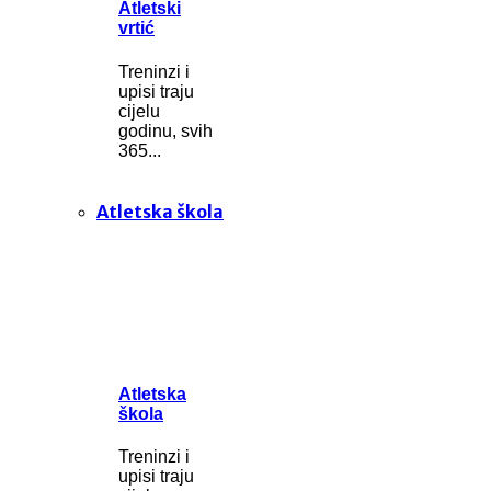
Atletski
vrtić
Treninzi i
upisi traju
cijelu
godinu, svih
365...
Atletska škola
Atletska
škola
Treninzi i
upisi traju