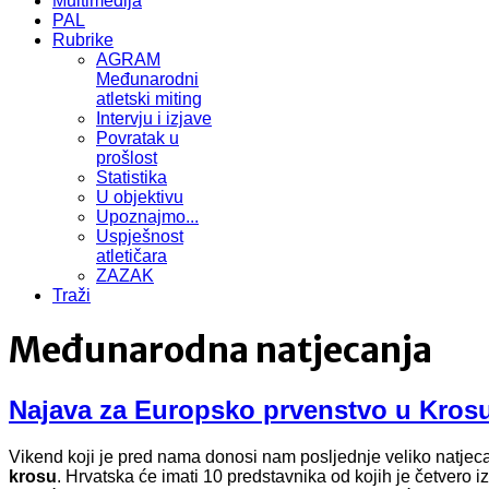
Multimedija
PAL
Rubrike
AGRAM
Međunarodni
atletski miting
Intervju i izjave
Povratak u
prošlost
Statistika
U objektivu
Upoznajmo...
Uspješnost
atletičara
ZAZAK
Traži
Međunarodna natjecanja
Najava za Europsko prvenstvo u Kros
Vikend koji je pred nama donosi nam posljednje veliko natjeca
krosu
. Hrvatska će imati 10 predstavnika od kojih je četvero