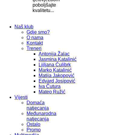
poboljšajte
kvalitetu...
Naš klub
Gdje smo?
O nama
Kontakt
Treneri
Antonija Žalac
Jasmina Katalinić
Ljiljana Ćulibrk
Marko Katalinić
Matija Jakopović
Edvard Josipović
Iva Čutura
Mateo Ružić
Vijesti
Domaća
natjecanja
Međunarodna
natjecanja
Ostalo
Promo