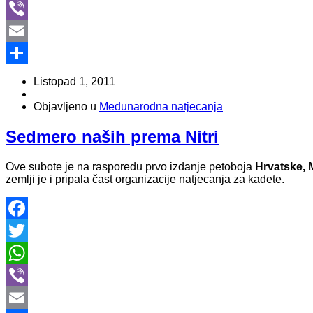
WhatsApp
Viber
Email
Share
Listopad 1, 2011
Objavljeno u
Međunarodna natjecanja
Sedmero naših prema Nitri
Ove subote je na rasporedu prvo izdanje petoboja
Hrvatske, 
zemlji je i pripala čast organizacije natjecanja za kadete.
Facebook
Twitter
WhatsApp
Viber