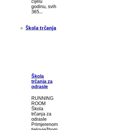
cijelu
godinu, svih
365...
Škola trčanja
Škola
trčanja za
odrasle
RUNNING
ROOM
Škola
trčanja za
odrasle
Primjerenom
tjelovježbom