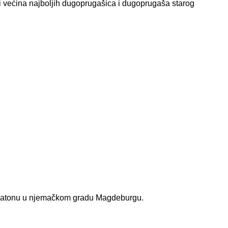
i većina najboljih dugoprugašica i dugoprugaša starog
ratonu u njemačkom gradu Magdeburgu.