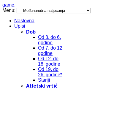
game.
Menu:
Naslovna
Upisi
Dob
Od 3. do 6.
godine
Od 7. do 12.
godine
Od 12. do
18. godine
Od 19. do
26. godine*
Stariji
Atletski vrtić