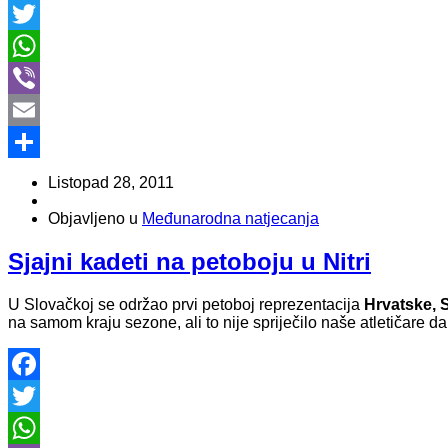
Facebook
Twitter
WhatsApp
Viber
Email
Share
Listopad 28, 2011
Objavljeno u
Međunarodna natjecanja
Sjajni kadeti na petoboju u Nitri
U Slovačkoj se održao prvi petoboj reprezentacija
Hrvatske, 
na samom kraju sezone, ali to nije spriječilo naše atletičare d
Facebook
Twitter