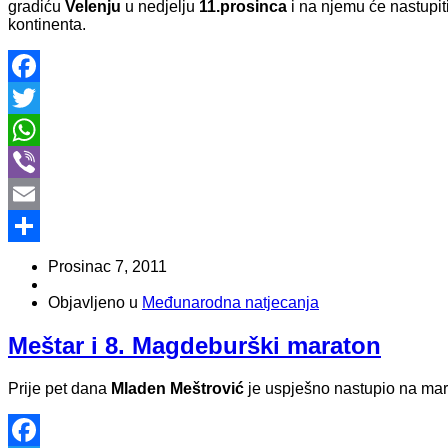
gradiću
Velenju
u nedjelju
11.prosinca
i na njemu će nastupit
kontinenta.
Facebook
Twitter
WhatsApp
Viber
Email
Share
Prosinac 7, 2011
Objavljeno u
Međunarodna natjecanja
Meštar i 8. Magdeburški maraton
Prije pet dana
Mladen Meštrović
je uspješno nastupio na ma