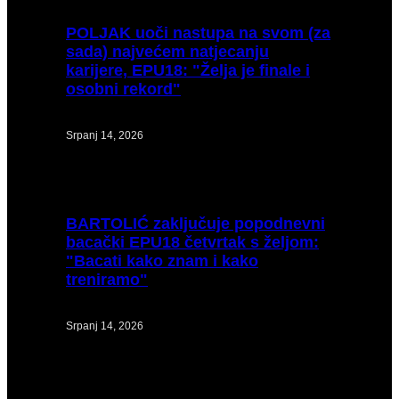
POLJAK
uoči nastupa na svom (za
sada) najvećem natjecanju
karijere, EPU18: "Želja je finale i
osobni rekord"
Srpanj 14, 2026
BARTOLIĆ
zaključuje popodnevni
bacački EPU18 četvrtak s željom:
"Bacati kako znam i kako
treniramo"
Srpanj 14, 2026