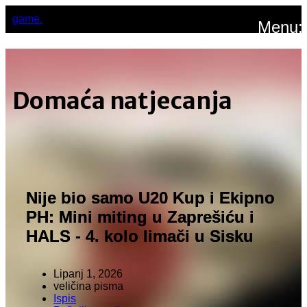
game.
Menu:
Domaća natjecanja
Nije bio samo U20 Kup i Ekipno
PH: Mini miting u Zaprešiću i
HALS - 4. kolo limači u Sisku
Lipanj 1, 2026
veličina pisma
Ispis