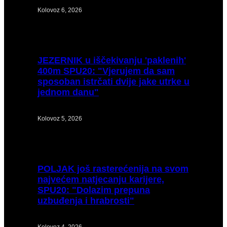
Kolovoz 6, 2026
JEZERNIK
u iščekivanju 'paklenih'
400m SPU20: "Vjerujem da sam
sposoban istrčati dvije jake utrke u
jednom danu"
Kolovoz 5, 2026
POLJAK
još rasterećenija na svom
najvećem natjecanju karijere,
SPU20: "Dolazim prepuna
uzbuđenja i hrabrosti"
Kolovoz 4, 2026