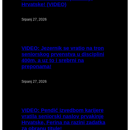
Hrvatske! (VIDEO)
Srpanj 27, 2026
VIDEO:
Jezernik se vratio na tron
seniorskog prvenstva u disciplini
400m, a uz to i srebrni na
preponama!
Srpanj 27, 2026
VIDEO:
Pendić izvedbom karijere
vratila seniorski naslov prvakinje
Hrvatske, Ferina na razini zadatka
za obranu titule!