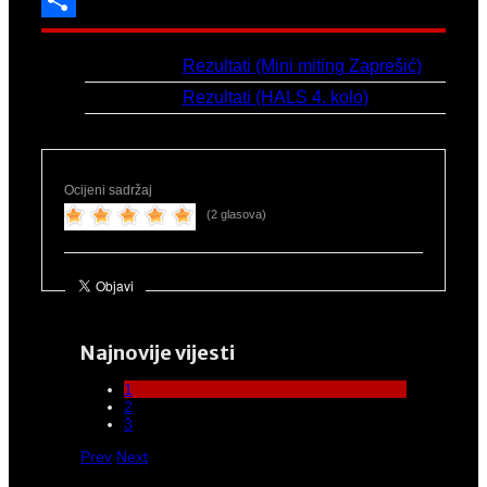
Share
Link:
Rezultati (Mini miting Zaprešić)
Link 2:
Rezultati (HALS 4. kolo)
Ocijeni sadržaj
(2 glasova)
Najnovije vijesti
1
2
3
Prev
Next