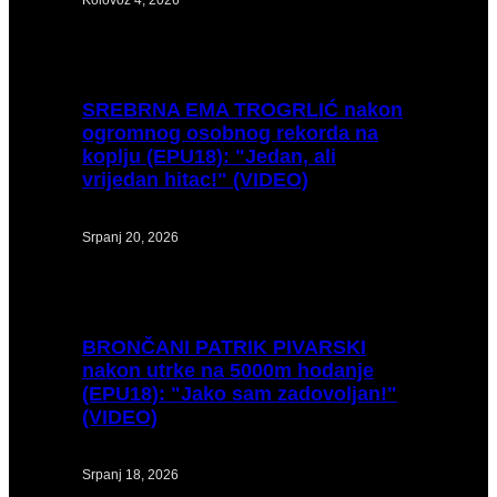
SREBRNA
EMA TROGRLIĆ nakon
ogromnog osobnog rekorda na
koplju (EPU18): "Jedan, ali
vrijedan hitac!" (VIDEO)
Srpanj 20, 2026
BRONČANI
PATRIK PIVARSKI
nakon utrke na 5000m hodanje
(EPU18): "Jako sam zadovoljan!"
(VIDEO)
Srpanj 18, 2026