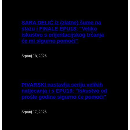
SARA
DELIĆ iz (zlatne) šume na
stazu i FINALE EPU18: "Veliko
iskustvo s orijentacijskog trčanja
će mi sigurno pomoći"
Srpanj 18, 2026
PIVARSKI
nastavlja seriju velikih
natjecanja i s EPU18: "Iskustvo od
prošle godine sigurno će pomoći"
Srpanj 17, 2026