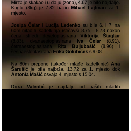
Mirza je skakao i u dalju (zona), 4.67 je bilo najdalje.
Kuglu (3kg) je 7.82 bacio
Mihael Lajtman
za 1.
mjesto.
Josipa Čelar
i
Lucija Ledenko
su bile 6. i 7. na
60m mlađih kadetkinja istrčavši 8.75 i 8.78 nakon
čega slijedi devetoplasirana
Viktorija Štagljar
(8.83), dvanaestoplasirana
Iva Čelar
(8.91),
četrnaestoplasirana
Rita Buljubašić
(8.96) i
šesnaestoplasirana
Erika Golubiček
s 9.08.
Na 80m prepone (također mlađe kadetkinje)
Ana
Šarušić
je bila najbrža, 13.72 za 1. mjesto dok
Antonia Mašić
osvaja 4. mjesto s 15.04.
Dora Valentić
je najdalje od naših mlađih
kadetkinja skakala u dalj (zona), 4.22 je bilo za 5.
mjesto. Zatim je 7. Mašić, samo 2cm manje i 12. je
Golubiček, 3.91 najdalji skok.
Na visu je Dora bila 2. s 1.30m. Kuglu tešku 2kg
Klara Rotar
baca do 7.33 za 6. mjesto.