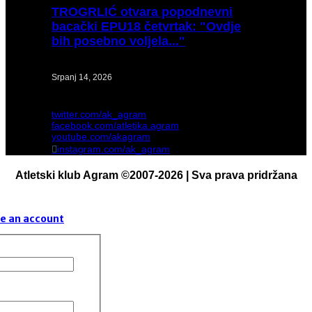
TROGRLIĆ
otvara popodnevni
bacački EPU18 četvrtak: "Ovdje
bih posebno voljela..."
Srpanj 14, 2026
twitter.com/ak_agram
facebook.com/atletika.agram
youtube.com/akagram
instagram.com/ak_agram
Atletski klub Agram ©2007-2026 | Sva prava pridržana
e an account