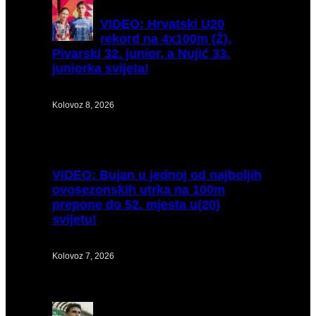
VIDEO:
Hrvatski U20
rekord na 4x100m (Ž),
Pivarski 32. junior, a Nujić 33.
juniorka svijeta!
Kolovoz 8, 2026
VIDEO:
Bujan u jednoj od najboljih
ovosezonskih utrka na 100m
prepone do 52. mjesta u(20)
svijetu!
Kolovoz 7, 2026