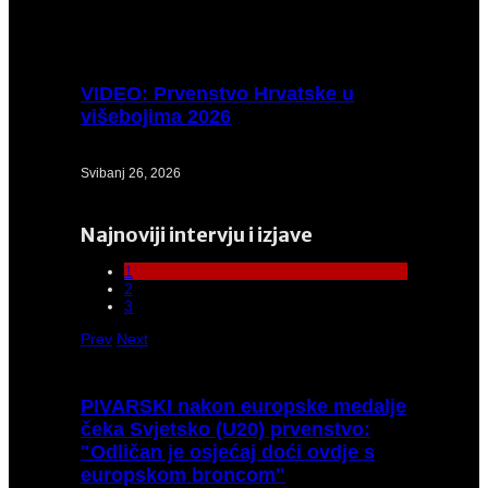
VIDEO:
Prvenstvo Hrvatske u
višebojima 2026
Svibanj 26, 2026
Najnoviji intervju i izjave
1
2
3
Prev
Next
PIVARSKI
nakon europske medalje
čeka Svjetsko (U20) prvenstvo:
"Odličan je osjećaj doći ovdje s
europskom broncom"