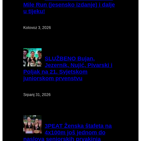
Mile Run (jesensko izdanje) i dalje
u tijeku!
Kolovoz 3, 2026
SLUŽBENO
Bujan,
Jezernik, Nujić, Pivarski i
Poljak na 21. Svjetskom
juniorskom prvenstvu
Srpanj 31, 2026
3PEAT
Ženska štafeta na
4x100m još jednom do
naslova seniorskih prvakinja