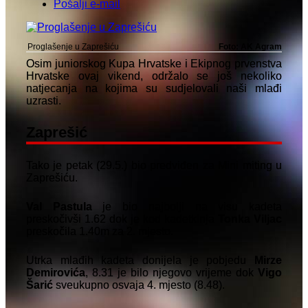
Pošalji e-mail
Proglašenje u Zaprešiću
Foto: AK Agram
Osim juniorskog Kupa Hrvatske i Ekipnog prvenstva
Hrvatske ovaj vikend, održalo se još nekoliko
natjecanja na kojima su sudjelovali naši mlađi
uzrasti.
Zaprešić
Tako je petak (29.5.) bio predviđen za Mini miting u
Zaprešiću.
Val Pastula
je bio najbolji na visu kadeta
preskočivši 1.62 dok je kod kadetkinja
Tonka Viljac
preskočila 1.40m za 2. mjesto.
Utrka mlađih kadeta donijela je pobjedu
Mirze
Demirovića
, 8.31 je bilo njegovo vrijeme dok
Vigo
Šarić
sveukupno osvaja 4. mjesto (8.48).