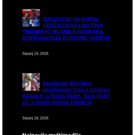
'Eksplozija'
na koplju:
SENZACIONALNA EMA
TROGRLIĆ MLAĐEJUNIORSKA
DOPRVAKINJA EUROPE! (VIDEO)
Srpanj 19, 2026
Završetak
EPU18 u
pozitivnom tonu i ozračju!
Poljak 8. u finalu 800m, Sara Delić
13. u finalu 3000m (VIDEO)
Srpanj 19, 2026