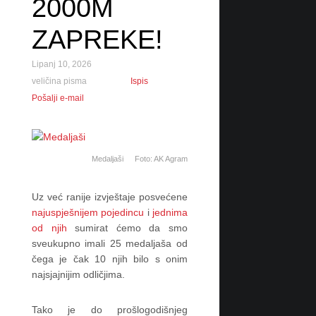
2000M
s
e
ZAPREKE!
z
o
n
Lipanj 10, 2026
s
veličina pisma
Ispis
k
i
Pošalji e-mail
h
u
t
r
Medaljaši
Foto: AK Agram
k
a
n
Uz već ranije izvještaje posvećene
a
1
najuspješnijem pojedincu
i
jednima
0
od njih
sumirat ćemo da smo
0
sveukupno imali 25 medaljaša od
m
čega je čak 10 njih bilo s onim
p
najsjajnijim odličjima.
r
e
p
Tako je do prošlogodišnjeg
o