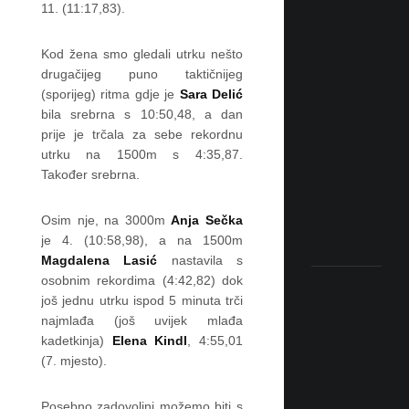
11. (11:17,83).
!
K
O
Kod žena smo gledali utrku nešto
L
drugačijeg puno taktičnijeg
O
(sporijeg) ritma gdje je
Sara Delić
V
O
bila srebrna s 10:50,48, a dan
Z
prije je trčala za sebe rekordnu
7
utrku na 1500m s 4:35,87.
,
2
Također srebrna.
0
2
Osim nje, na 3000m
Anja Sečka
6
je 4. (10:58,98), a na 1500m
Magdalena Lasić
nastavila s
osobnim rekordima (4:42,82) dok
V
još jednu utrku ispod 5 minuta trči
I
najmlađa (još uvijek mlađa
D
E
kadetkinja)
Elena Kindl
, 4:55,01
O
(7. mjesto).
:
B
r
Posebno zadovoljni možemo biti s