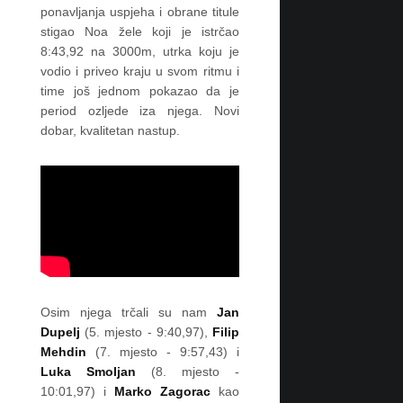
ponavljanja uspjeha i obrane titule
n
e
stigao Noa žele koji je istrčao
d
8:43,92 na 3000m, utrka koju je
o
vodio i priveo kraju u svom ritmu i
5
time još jednom pokazao da je
2
.
period ozljede iza njega. Novi
m
dobar, kvalitetan nastup.
j
e
s
t
a
u
(
2
0
)
s
Osim njega trčali su nam
Jan
v
Dupelj
(5. mjesto - 9:40,97),
Filip
i
Mehdin
(7. mjesto - 9:57,43) i
j
e
Luka Smoljan
(8. mjesto -
t
10:01,97) i
Marko Zagorac
kao
u