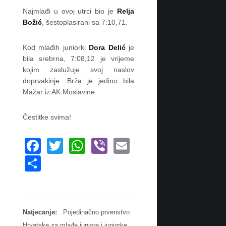
u
Najmlađi u ovoj utrci bio je
Relja
k
Božić
, šestoplasirani sa 7:10,71.
v
a
l
Kod mlađih juniorki
Dora Delić
je
i
bila srebrna, 7:08,12 je vrijeme
f
kojim zaslužuje svoj naslov
i
doprvakinje. Brža je jedino bila
k
a
Mažar iz AK Moslavine.
c
i
Čestitke svima!
j
a
m
F
T
W
Vi
E
a
S
a
wi
h
b
m
S
P
c
tt
at
er
ail
U
h
2
e
er
s
ar
0
s
b
A
e
o
Natjecanje:
Pojedinačno prvenstvo
s
o
p
Hrvatske za mlađe juniore i juniorke