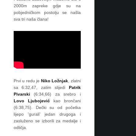
i
2000m zapreke gdje su na
l
pobjedničkom postolju se našla
j
sva tri naša člana!
a
n
t
n
i
J
e
z
e
r
n
Prvi u redu je
Niko Ložnjak
, zlatni
i
k
sa 6:32,47, zatim slijedi
Patrik
z
Pivarski
(6:34,66) za srebro i
a
Lovo Ljubojević
kao brončani
b
(6:38,75). Dečki su od početka
l
i
lijepo 'gurali' jedan drugoga i
s
zasluženo se izborili za medalje i
t
odličja.
a
o