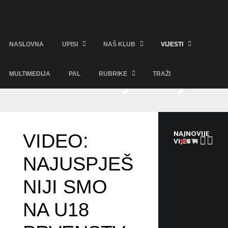
NASLOVNA
UPISI
NAŠ KLUB
VIJESTI
Domaća natjecanja
MULTIMEDIJA
PAL
RUBRIKE
TRAŽI
NAJNOVIJE
VIDEO:
VIJESTI
NAJUSPJEŠ
V
I
NIJI SMO
D
E
NA U18
O
:
B