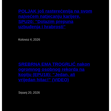
POLJAK
još rasterećenija na svom
najvećem natjecanju karijere,
SPU20: "Dolazim prepuna
uzbuđenja i hrabrosti"
Kolovoz 4, 2026
SREBRNA
EMA TROGRLIĆ nakon
ogromnog osobnog rekorda na
koplju (EPU18): "Jedan, ali
vrijedan hitac!" (VIDEO)
Srpanj 20, 2026