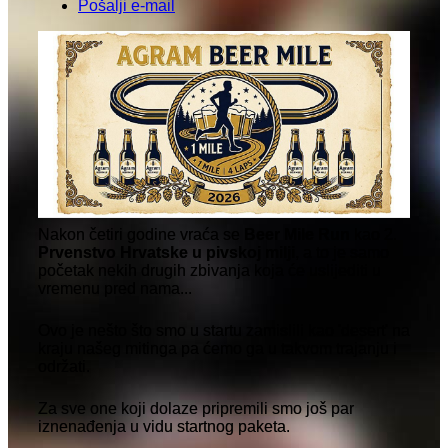
Pošalji e-mail
Nakon četiri godine vraća se
Beer Mile Run
kao 2.
Prvenstvo Hrvatske u pivskoj milji
, a to je samo
početak nekih drugih zbivanja koja će uslijediti u
vremenu pred nama...
Ovo je nešto što smo u startu zamislili kao 'desert' na
kraju našeg mitinga pa ćemo ga u takvom trajanju i
održati.
Za sve one koji dolaze pripremili smo još par
iznenađenja u vidu startnog paketa.