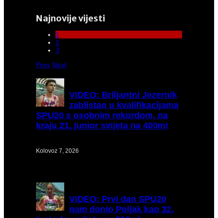
Najnovije vijesti
1
2
3
Prev
Next
VIDEO:
Briljantni Jezernik
zablistao u kvalifikacijama
SPU20 s osobnim rekordom, na
kraju 21. junior svijeta na 400m!
Kolovoz 7, 2026
VIDEO:
Prvi dan SPU20
nam donio Poljak kao 32.