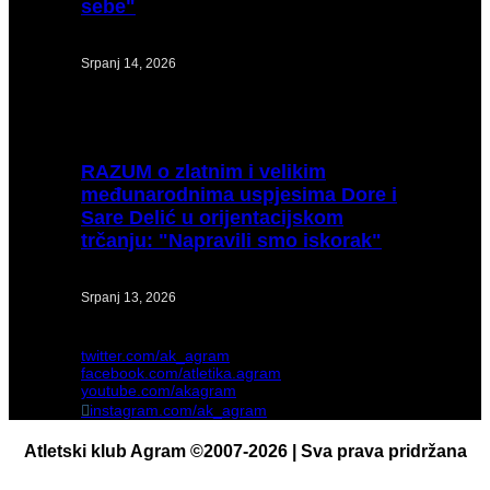
sebe"
Srpanj 14, 2026
RAZUM
o zlatnim i velikim
međunarodnima uspjesima Dore i
Sare Delić u orijentacijskom
trčanju: "Napravili smo iskorak"
Srpanj 13, 2026
twitter.com/ak_agram
facebook.com/atletika.agram
youtube.com/akagram
instagram.com/ak_agram
Atletski klub Agram ©2007-2026 | Sva prava pridržana