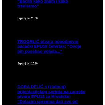
"Bacati kako znam i kako
treniramo"
Srpanj 14, 2026
TROGRLIĆ
otvara popodnevni
bacački EPU18 četvrtak: "Ovdje
bih posebno voljela..."
Srpanj 14, 2026
DORA
DELIĆ s (zlatnog)
orijentacijskog sprinta na zapreke
otvara EPU18 za Hrvatsku:
"Dolazim spremna dati sve od