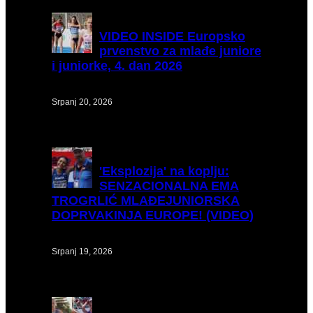
VIDEO
INSIDE Europsko
prvenstvo za mlađe juniore
i juniorke, 4. dan 2026
Srpanj 20, 2026
'Eksplozija'
na koplju:
SENZACIONALNA EMA
TROGRLIĆ MLAĐEJUNIORSKA
DOPRVAKINJA EUROPE! (VIDEO)
Srpanj 19, 2026