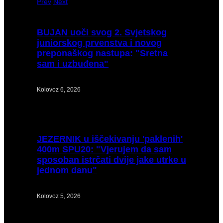
Prev
Next
BUJAN
uoči svog 2. Svjetskog
juniorskog prvenstva i novog
preponaškog nastupa: "Sretna
sam i uzbuđena"
Kolovoz 6, 2026
JEZERNIK
u iščekivanju 'paklenih'
400m SPU20: "Vjerujem da sam
sposoban istrčati dvije jake utrke u
jednom danu"
Kolovoz 5, 2026