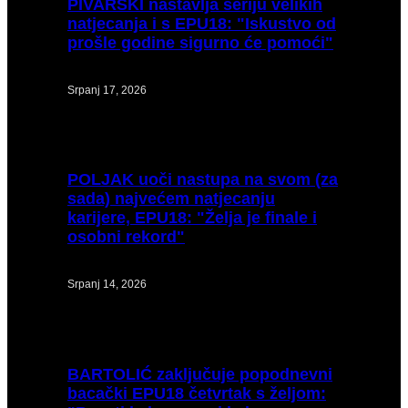
PIVARSKI
nastavlja seriju velikih
natjecanja i s EPU18: "Iskustvo od
prošle godine sigurno će pomoći"
Srpanj 17, 2026
POLJAK
uoči nastupa na svom (za
sada) najvećem natjecanju
karijere, EPU18: "Želja je finale i
osobni rekord"
Srpanj 14, 2026
BARTOLIĆ
zaključuje popodnevni
bacački EPU18 četvrtak s željom: