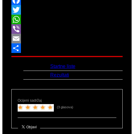
Facebook
Twitter
WhatsApp
Viber
Email
Share
Link:
Startne liste
Link 2:
Rezultati
Ocijeni sadržaj
(3 glasova)