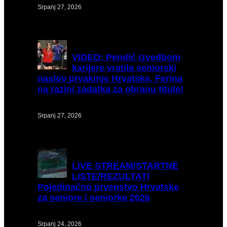
Srpanj 27, 2026
VIDEO:
Pendić izvedbom
karijere vratila seniorski
naslov prvakinje Hrvatske, Ferina
na razini zadatka za obranu titule!
Srpanj 27, 2026
LIVE
STREAM/STARTNE
LISTE/REZULTATI
Pojedinačno prvenstvo Hrvatske
za seniore i seniorke 2026
Srpanj 24, 2026