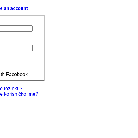
e an account
ith Facebook
te lozinku?
te korisničko ime?