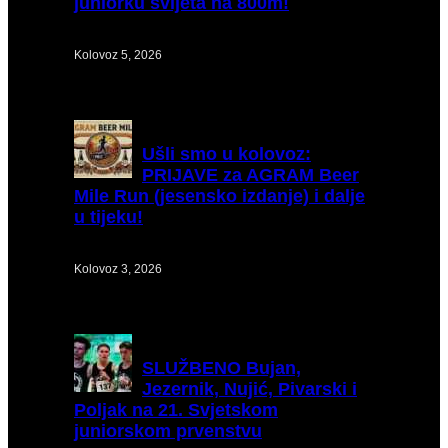
juniorku svijeta na 800m!
Kolovoz 5, 2026
Ušli
smo u kolovoz:
PRIJAVE za AGRAM Beer
Mile Run (jesensko izdanje) i dalje
u tijeku!
Kolovoz 3, 2026
SLUŽBENO
Bujan,
Jezernik, Nujić, Pivarski i
Poljak na 21. Svjetskom
juniorskom prvenstvu