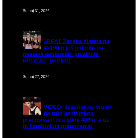
Srpanj 31, 2026
3PEAT
Ženska štafeta na
4x100m još jednom do
naslova seniorskih prvakinja
Hrvatske! (VIDEO)
Srpanj 27, 2026
VIDEO:
Jezernik se vratio
na tron seniorskog
prvenstva u disciplini 400m, a uz
to i srebrni na preponama!