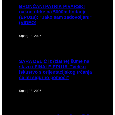
BRONČANI
PATRIK PIVARSKI
nakon utrke na 5000m hodanje
(EPU18): "Jako sam zadovoljan!"
(VIDEO)
Srpanj 18, 2026
SARA
DELIĆ iz (zlatne) šume na
stazu i FINALE EPU18: "Veliko
iskustvo s orijentacijskog trčanja
će mi sigurno pomoći"
Srpanj 18, 2026