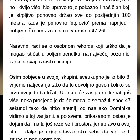
ne i dvije više. No upravo to je pokazao i naš član koji
je strpljivo ponovno držao sve do posljednjih 100
metara kada je ponovno 'otplovio' prema naprijed i
pobjednički prolazi ciljem u vremenu 47.26!
Naravno, radi se o osobnom rekordu koji teško da je
mogao istrčati u boljem trenutku, na najvećoj pozornici
kada je ovaj uzrast u pitanju.
Osim pobjede u svojoj skupini, sveukupno je to bilo 3.
vrijeme natjecanja tako da to dovoljno govori koliko se
brzo ovdje treba trčati. U finalu će zasigurno trebati još
više, neka procjena je da će medalja se tražiti ispod 47
sekundi tako da nitko sretniji od nas ako Dominika
vidimo u toj varijanti, a po svemu prikazanom, ostao je
dojam da ima tu još rezerve i prostora jer upravo u ovoj
utrci i dalje je (p)ogledavao oko sebe da vidi je li
situacija pod kontrolom.