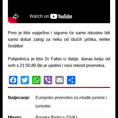
Prvo je bilo uspješno i sigurno će samo iskustvo biti
samo dobar zalog za neku od idućih prilika, velike
čestitke!
Pobjednica je bila Di Fabio iz Italije, danas bolja od
svih s 21:50,80 što je ujedno i novi rekord prvenstva.
F
T
W
Vi
E
S
a
wi
h
b
m
h
c
tt
at
er
ail
ar
Natjecanje:
Europsko prvenstvo za mlađe juniore i
e
er
s
e
juniorke
b
A
Mjesto:
Banska Bistrica (SVK)