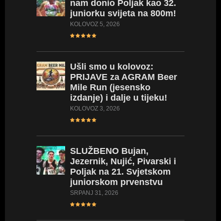
nam donio Poljak kao 32.
juniorku svijeta na 800m!
KOLOVOZ 5, 2026
Ušli
smo u kolovoz:
PRIJAVE za AGRAM Beer
Mile Run (jesensko
izdanje) i dalje u tijeku!
KOLOVOZ 3, 2026
SLUŽBENO
Bujan,
Jezernik, Nujić, Pivarski i
Poljak na 21. Svjetskom
juniorskom prvenstvu
SRPANJ 31, 2026