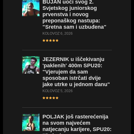
BUJAN
uoči svog 2.
Svjetskog juniorskog
prvenstva i novog
preponaškog nastupa:
"Sretna sam i uzbuđena"
KOLOVOZ 6, 2026
JEZERNIK
u iščekivanju
'paklenih' 400m SPU20:
"Vjerujem da sam
sposoban istrčati dvije
jake utrke u jednom danu"
KOLOVOZ 5, 2026
POLJAK
još rasterećenija
na svom najvećem
natjecanju karijere, SPU20: