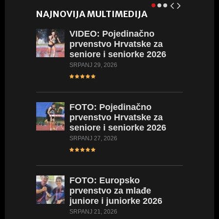
NAJNOVIJA MULTIMEDIJA
VIDEO:
Pojedinačno
VIDEO:
prvenstvo Hrvatske za
Hrvatsk
seniore i seniorke 2026
2026
SRPANJ 29, 2026
LIPANJ 23,
FOTO:
Pojedinačno
FOTO:
prvenstvo Hrvatske za
Hrvatsk
seniore i seniorke 2026
2026
SRPANJ 27, 2026
LIPANJ 23,
FOTO:
Europsko
VIDEO:
prvenstvo za mlađe
Hrvatsk
juniore i juniorke 2026
kadetki
kadetki
SRPANJ 21, 2026