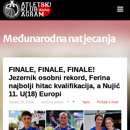
Međunarodna natjecanja
FINALE, FINALE, FINALE!
Jezernik osobni rekord, Ferina
najbolji hitac kvalifikacija, a Nujić
11. U(18) Europi
Srpanj 19, 2024
veličina pisma
Ispis
Pošalji e-mail