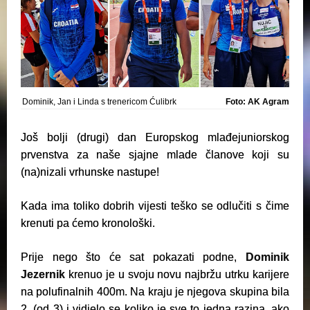
Dominik, Jan i Linda s trenericom Ćulibrk
Foto: AK Agram
Još bolji (drugi) dan Europskog mlađejuniorskog
prvenstva za naše sjajne mlade članove koji su
(na)nizali vrhunske nastupe!
Kada ima toliko dobrih vijesti teško se odlučiti s čime
krenuti pa ćemo kronološki.
Prije nego što će sat pokazati podne,
Dominik
Jezernik
krenuo je u svoju novu najbržu utrku karijere
na polufinalnih 400m. Na kraju je njegova skupina bila
2. (od 3) i vidjelo se koliko je sve to jedna razina, ako