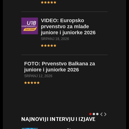
LIPANJ 17,
VIDEO:
Europsko
prvenstvo za mlađe
FOTO:
juniore i juniorke 2026
Hrvatsk
kadetki
SRPANJ 18, 2026
kadetki
LIPANJ 16,
FOTO:
Prvenstvo Balkana za
juniore i juniorke 2026
VIDEO:
SRPANJ 12, 2026
Hrvatsk
juniork
LIPANJ 8, 
NAJNOVIJI INTERVJU I IZJAVE