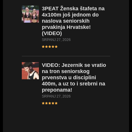
3PEAT
Ženska štafeta na
4x100m još jednom do
naslova seniorskih
prvakinja Hrvatske!
(VIDEO)
SRPANJ 27, 2026
VIDEO:
Jezernik se vratio
na tron seniorskog
prvenstva u disciplini
400m, a uz to i srebrni na
preponama!
SRPANJ 27, 2026