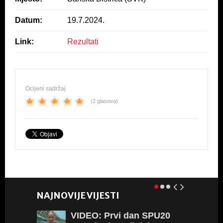
o
p
o
p
Datum:
19.7.2024.
k
Link:
Rezultati
Ocijeni sadržaj
(2 glasova)
NAJNOVIJE VIJESTI
VIDEO:
Prvi dan SPU20