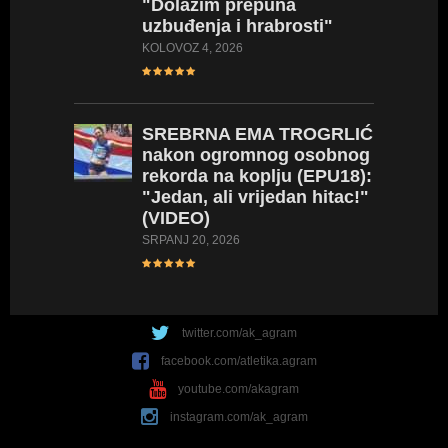
"Dolazim prepuna
uzbuđenja i hrabrosti"
KOLOVOZ 4, 2026
SREBRNA
EMA TROGRLIĆ
nakon ogromnog osobnog
rekorda na koplju (EPU18):
"Jedan, ali vrijedan hitac!"
(VIDEO)
SRPANJ 20, 2026
twitter.com/ak_agram
facebook.com/atletika.agram
youtube.com/akagram
instagram.com/ak_agram