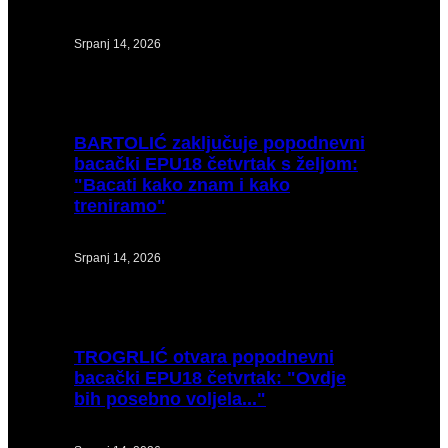
Srpanj 14, 2026
BARTOLIĆ
zaključuje popodnevni
bacački EPU18 četvrtak s željom:
"Bacati kako znam i kako
treniramo"
Srpanj 14, 2026
TROGRLIĆ
otvara popodnevni
bacački EPU18 četvrtak: "Ovdje
bih posebno voljela..."