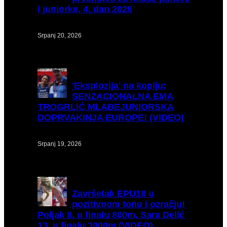
i juniorke, 4. dan 2026
Srpanj 20, 2026
'Eksplozija'
na koplju:
SENZACIONALNA EMA
TROGRLIĆ MLAĐEJUNIORSKA
DOPRVAKINJA EUROPE! (VIDEO)
Srpanj 19, 2026
Završetak
EPU18 u
pozitivnom tonu i ozračju!
Poljak 8. u finalu 800m, Sara Delić
13. u finalu 3000m (VIDEO)