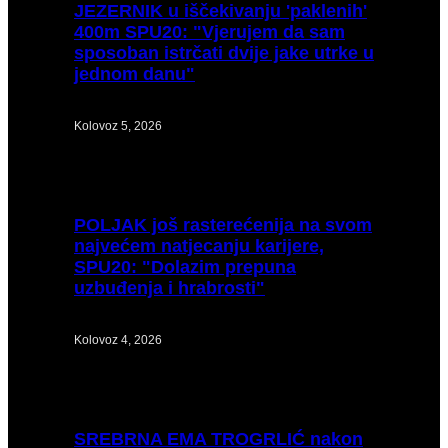
JEZERNIK
u iščekivanju 'paklenih'
400m SPU20: "Vjerujem da sam
sposoban istrčati dvije jake utrke u
jednom danu"
Kolovoz 5, 2026
POLJAK
još rasterećenija na svom
najvećem natjecanju karijere,
SPU20: "Dolazim prepuna
uzbuđenja i hrabrosti"
Kolovoz 4, 2026
SREBRNA
EMA TROGRLIĆ nakon