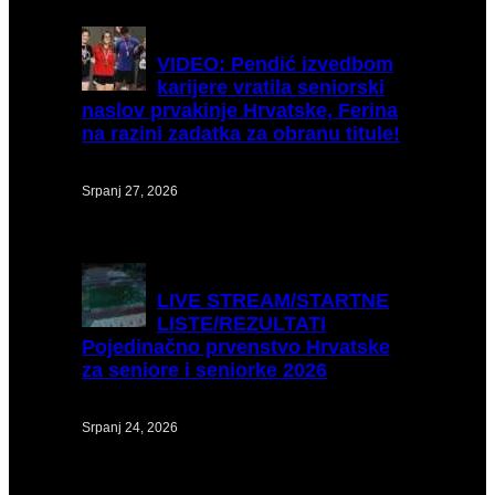
VIDEO:
Pendić izvedbom
karijere vratila seniorski
naslov prvakinje Hrvatske, Ferina
na razini zadatka za obranu titule!
Srpanj 27, 2026
LIVE
STREAM/STARTNE
LISTE/REZULTATI
Pojedinačno prvenstvo Hrvatske
za seniore i seniorke 2026
Srpanj 24, 2026