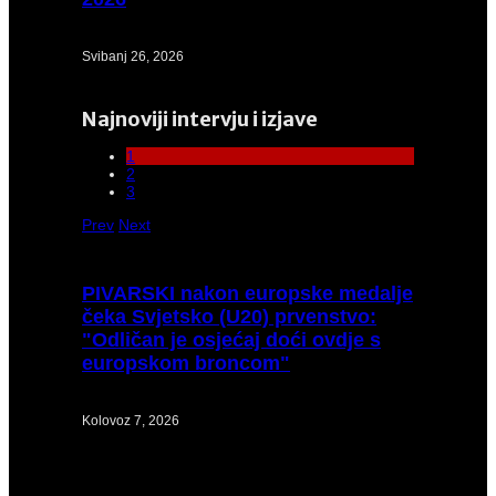
Svibanj 26, 2026
Najnoviji intervju i izjave
1
2
3
Prev
Next
PIVARSKI
nakon europske medalje
čeka Svjetsko (U20) prvenstvo:
"Odličan je osjećaj doći ovdje s
europskom broncom"
Kolovoz 7, 2026