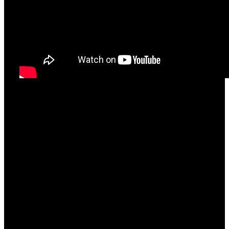
Pravi zaključak pobjedničke dvoranske sezone gdje
vrhunskih hitaca nije nedostajalo, a tako ni
medalja... i to onih najsjajnijih.