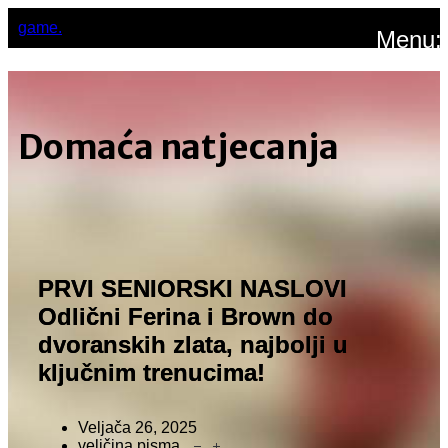
game.
Menu:
Domaća natjecanja
PRVI SENIORSKI NASLOVI
Odlični Ferina i Brown do
dvoranskih zlata, najbolji u
ključnim trenucima!
Veljača 26, 2025
veličina pisma