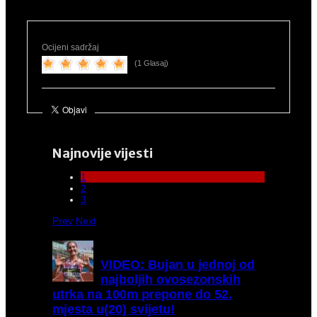
Ocijeni sadržaj
(1 Glasaj)
Najnovije vijesti
1
2
3
Prev
Next
VIDEO:
Bujan u jednoj od
najboljih ovosezonskih
utrka na 100m prepone do 52.
mjesta u(20) svijetu!