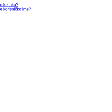
te lozinku?
te korisničko ime?