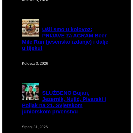
Ušli
smo u kolovoz:
PRIJAVE za AGRAM Beer
Mile Run (jesensko izdanje) i dalje
u tijeku!
Kolovoz 3, 2026
SLUŽBENO
Bujan,
Jezernik, Nujić, Pivarski i
Poljak na 21. Svjetskom
juniorskom prvenstvu
Srpanj 31, 2026