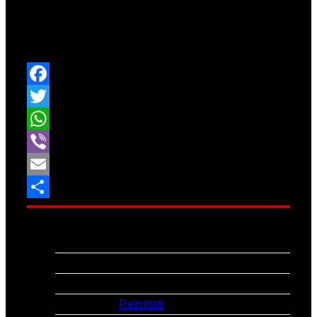
rekordima i 1.80m je bilo za 7. mjesto.
Čestitamo svima!
Facebook
Twitter
WhatsApp
Viber
Email
Share
Natjecanje:
Dvoransko prvenstvo Hrvatske
za seniore i seniorke
Mjesto:
Zagreb
Datum:
22.-23.2.2025.
Link:
Rezultati