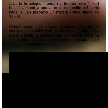
A da bi tu pobijedili, onda i vi trebate biti u "nikad
boljoj" varijanti, a upravo to se i dogodilo u 3. seriji
kada je Jan prebacio 17 metara i tako stigao do
17.28!
Uzbuđenjima nije bilo kraja, Marković iz Dinama je
sve podsjetio kako osim diska itekako dobro zna
bacati i kuglu, u zadnjoj seriji je njegova otišla na
17.20 tako da Jan u svom prvom nastupu ovdje
dolazi i do svog prvog zlata.