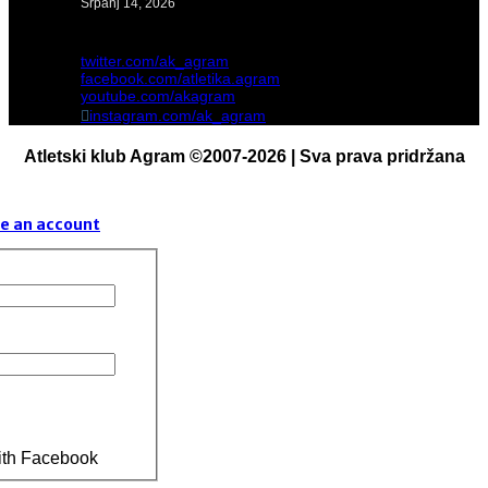
Srpanj 14, 2026
twitter.com/ak_agram
facebook.com/atletika.agram
youtube.com/akagram
instagram.com/ak_agram
Atletski klub Agram ©2007-2026 | Sva prava pridržana
e an account
ith Facebook