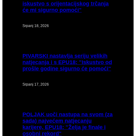
iskustvo s orijentacijskog trčanja
će mi sigurno pomoći"
Srpanj 18, 2026
PIVARSKI
nastavlja seriju velikih
natjecanja i s EPU18: "Iskustvo od
prošle godine sigurno će pomoći"
Srpanj 17, 2026
POLJAK
uoči nastupa na svom (za
sada) najvećem natjecanju
karijere, EPU18: "Želja je finale i
osobni rekord"