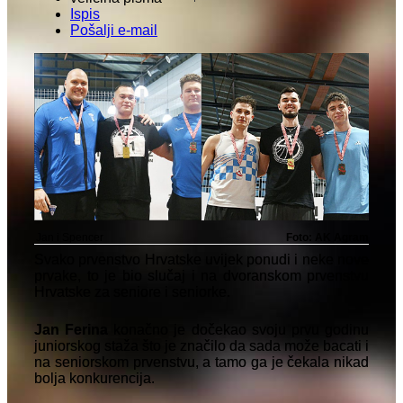
Ispis
Pošalji e-mail
Jan i Spencer
Foto: AK Agram
Svako prvenstvo Hrvatske uvijek ponudi i neke nove
prvake, to je bio slučaj i na dvoranskom prvenstvu
Hrvatske za seniore i seniorke.
Jan Ferina
konačno je dočekao svoju prvu godinu
juniorskog staža što je značilo da sada može bacati i
na seniorskom prvenstvu, a tamo ga je čekala nikad
bolja konkurencija.