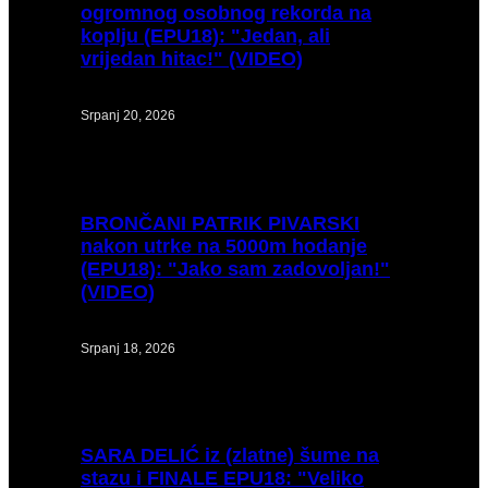
ogromnog osobnog rekorda na
koplju (EPU18): "Jedan, ali
vrijedan hitac!" (VIDEO)
Srpanj 20, 2026
BRONČANI
PATRIK PIVARSKI
nakon utrke na 5000m hodanje
(EPU18): "Jako sam zadovoljan!"
(VIDEO)
Srpanj 18, 2026
SARA
DELIĆ iz (zlatne) šume na
stazu i FINALE EPU18: "Veliko