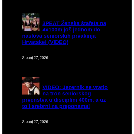
3PEAT
Ženska štafeta na
4x100m još jednom do
naslova seniorskih prvakinja
Hrvatske! (VIDEO)
Srpanj 27, 2026
VIDEO:
Jezernik se vratio
na tron seniorskog
prvenstva u disciplini 400m, a uz
to i srebrni na preponama!
Srpanj 27, 2026