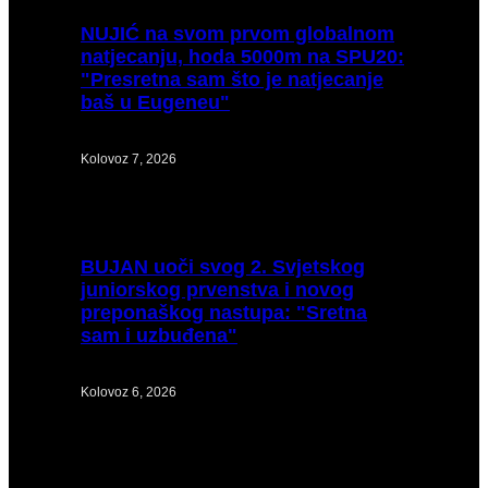
NUJIĆ
na svom prvom globalnom
natjecanju, hoda 5000m na SPU20:
"Presretna sam što je natjecanje
baš u Eugeneu"
Kolovoz 7, 2026
BUJAN
uoči svog 2. Svjetskog
juniorskog prvenstva i novog
preponaškog nastupa: "Sretna
sam i uzbuđena"
Kolovoz 6, 2026