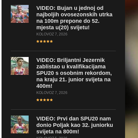
VIDEO:
Bujan u jednoj od
najboljih ovosezonskih utrka
na 100m prepone do 52.
mjesta u(20) svijetu!
KOLOVOZ 7, 2026
VIDEO:
Briljantni Jezernik
zablistao u kvalifikacijama
SPU20 s osobnim rekordom,
na kraju 21. junior svijeta na
400m!
KOLOVOZ 7, 2026
VIDEO:
Prvi dan SPU20 nam
donio Poljak kao 32. juniorku
svijeta na 800m!