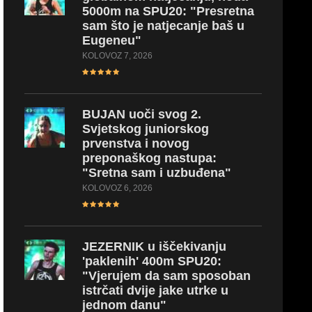
5000m na SPU20: "Presretna
sam što je natjecanje baš u
Eugeneu"
KOLOVOZ 7, 2026
BUJAN
uoči svog 2.
Svjetskog juniorskog
prvenstva i novog
preponaškog nastupa:
"Sretna sam i uzbuđena"
KOLOVOZ 6, 2026
JEZERNIK
u iščekivanju
'paklenih' 400m SPU20:
"Vjerujem da sam sposoban
istrčati dvije jake utrke u
jednom danu"