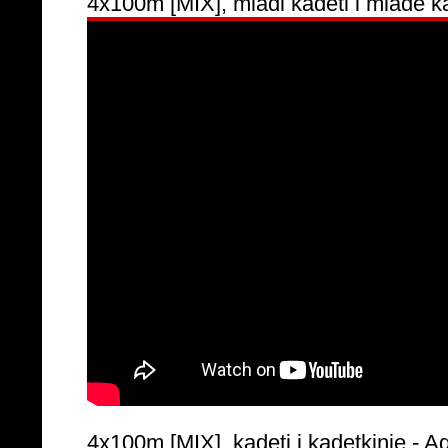
4x100m [MIX], mlađi kadeti i mlađe kad
4x100m [MIX], kadeti i kadetkinje - Agr