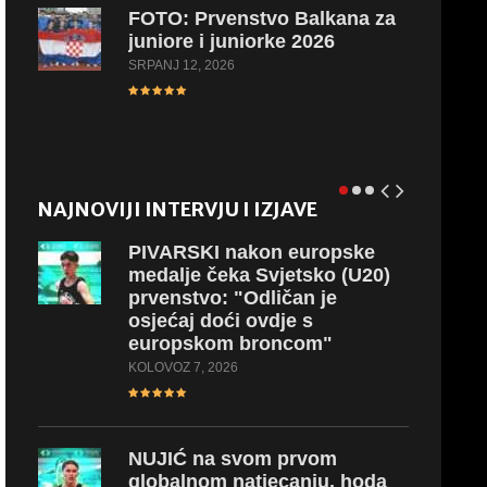
FOTO:
Prvenstvo Balkana za
juniore i juniorke 2026
SRPANJ 12, 2026
NAJNOVIJI INTERVJU I IZJAVE
PIVARSKI
nakon europske
medalje čeka Svjetsko (U20)
prvenstvo: "Odličan je
osjećaj doći ovdje s
europskom broncom"
KOLOVOZ 7, 2026
NUJIĆ
na svom prvom
globalnom natjecanju, hoda