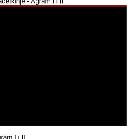
etkinje - Agram I i II
am I i II