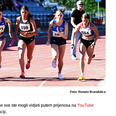
Foto: Renato Branđolica
še sve ste mogli vidjeti putem prijenosa na
YouTube
iji.