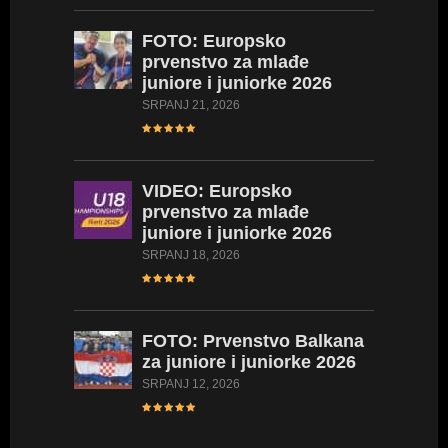
FOTO:
Europsko
prvenstvo za mlađe
juniore i juniorke 2026
SRPANJ 21, 2026
L
VIDEO:
Europsko
prvenstvo za mlađe
juniore i juniorke 2026
SRPANJ 18, 2026
FOTO:
Prvenstvo Balkana
L
za juniore i juniorke 2026
SRPANJ 12, 2026