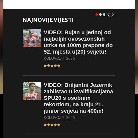
NAJNOVIJE VIJESTI
VIDEO:
Bujan u jednoj od
najboljih ovosezonskih
utrka na 100m prepone do
52. mjesta u(20) svijetu!
KOLOVOZ 7, 2026
VIDEO:
Briljantni Jezernik
zablistao u kvalifikacijama
SPU20 s osobnim
rekordom, na kraju 21.
junior svijeta na 400m!
KOLOVOZ 7, 2026