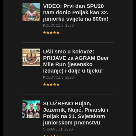
VIDEO:
Prvi dan SPU20
nam donio Poljak kao 32.
juniorku svijeta na 800m!
KOLOVOZ 5, 2026
Ušli
smo u kolovoz:
PRIJAVE za AGRAM Beer
Mile Run (jesensko
izdanje) i dalje u tijeku!
KOLOVOZ 3, 2026
SLUŽBENO
Bujan,
Jezernik, Nujić, Pivarski i
Poljak na 21. Svjetskom
juniorskom prvenstvu
SRPANJ 31, 2026