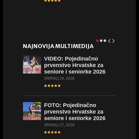
NAJNOVIJA MULTIMEDIJA
VIDEO:
Pojedinačno
prvenstvo Hrvatske za
seniore i seniorke 2026
SRPANJ 29, 2026
L
FOTO:
Pojedinačno
prvenstvo Hrvatske za
seniore i seniorke 2026
SRPANJ 27, 2026
L