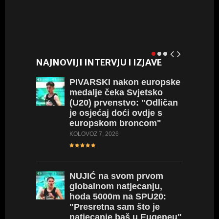
L
NAJNOVIJI INTERVJU I IZJAVE
PIVARSKI
nakon europske
medalje čeka Svjetsko
(U20) prvenstvo: "Odličan
je osjećaj doći ovdje s
europskom broncom"
KOLOVOZ 7, 2026
NUJIĆ
na svom prvom
globalnom natjecanju,
hoda 5000m na SPU20:
"Presretna sam što je
natjecanje baš u Eugeneu"