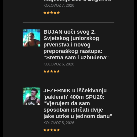
KOLOVOZ 7, 2026
BUJAN
uoči svog 2.
Svjetskog juniorskog
prvenstva i novog
preponaškog nastupa:
"Sretna sam i uzbuđena"
KOLOVOZ 6, 2026
JEZERNIK
u iščekivanju
'paklenih' 400m SPU20:
"Vjerujem da sam
sposoban istrčati dvije
jake utrke u jednom danu"
KOLOVOZ 5, 2026