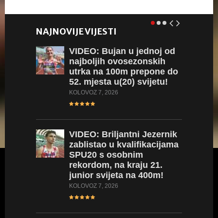
NAJNOVIJE VIJESTI
VIDEO:
Bujan u jednoj od
najboljih ovosezonskih
utrka na 100m prepone do
52. mjesta u(20) svijetu!
KOLOVOZ 7, 2026
VIDEO:
Briljantni Jezernik
zablistao u kvalifikacijama
SPU20 s osobnim
rekordom, na kraju 21.
junior svijeta na 400m!
KOLOVOZ 7, 2026