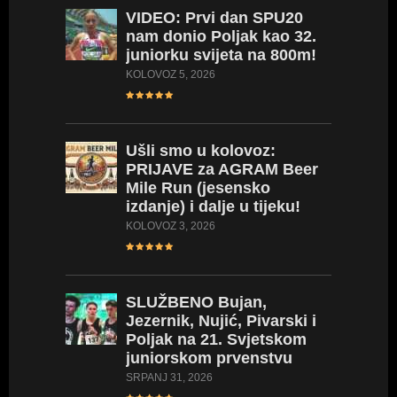
VIDEO:
Prvi dan SPU20
nam donio Poljak kao 32.
juniorku svijeta na 800m!
KOLOVOZ 5, 2026
Ušli
smo u kolovoz:
PRIJAVE za AGRAM Beer
Mile Run (jesensko
izdanje) i dalje u tijeku!
KOLOVOZ 3, 2026
SLUŽBENO
Bujan,
Jezernik, Nujić, Pivarski i
Poljak na 21. Svjetskom
juniorskom prvenstvu
SRPANJ 31, 2026