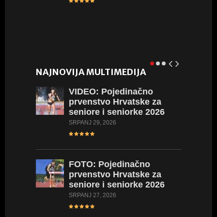
NAJNOVIJA MULTIMEDIJA
VIDEO:
Pojedinačno
prvenstvo Hrvatske za
seniore i seniorke 2026
SRPANJ 29, 2026
L
FOTO:
Pojedinačno
FOTO:
prvenstvo Hrvatske za
Hrvatsk
seniore i seniorke 2026
2026
SRPANJ 27, 2026
LIPANJ 23,