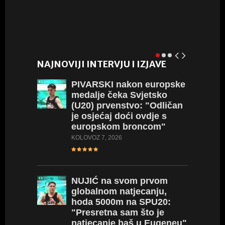
L
NAJNOVIJI INTERVJU I IZJAVE
PIVARSKI
nakon europske
medalje čeka Svjetsko
(U20) prvenstvo: "Odličan
je osjećaj doći ovdje s
europskom broncom"
KOLOVOZ 7, 2026
NUJIĆ
na svom prvom
globalnom natjecanju,
hoda 5000m na SPU20:
"Presretna sam što je
natjecanje baš u Eugeneu"