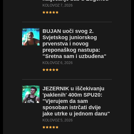
KOLOVOZ 7, 2026
BUJAN
uoči svog 2.
Svjetskog juniorskog
prvenstva i novog
preponaškog nastupa:
"Sretna sam i uzbuđena"
KOLOVOZ 6, 2026
JEZERNIK
u iščekivanju
'paklenih' 400m SPU20:
"Vjerujem da sam
sposoban istrčati dvije
jake utrke u jednom danu"
KOLOVOZ 5, 2026