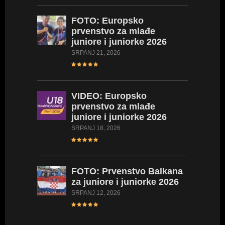
FOTO:
Europsko
prvenstvo za mlađe
juniore i juniorke 2026
SRPANJ 21, 2026
L
VIDEO:
Europsko
prvenstvo za mlađe
juniore i juniorke 2026
SRPANJ 18, 2026
FOTO:
Prvenstvo Balkana
L
za juniore i juniorke 2026
SRPANJ 12, 2026